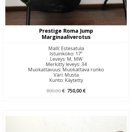
Prestige Roma Jump
Marginaaliverotus
Malli
:
Estesatula
Istuinkoko
:
17"
Leveys
:
M, MW
Merkitty leveys
:
34
Muokattavuus
:
Muokattava runko
Väri
:
Musta
Kunto
:
Käytetty
Alkuperäinen
Nykyinen
800,00
€
750,00
€
hinta
hinta
oli:
on:
800,00 €.
750,00 €.