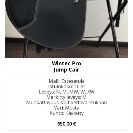
Wintec Pro
Jump Cair
Malli
:
Estesatula
Istuinkoko
:
16,5"
Leveys
:
N, M, MW, W, XW
Merkitty leveys
:
M
Muokattavuus
:
Vaihdettava etukaari
Väri
:
Musta
Kunto
:
Käytetty
650,00
€