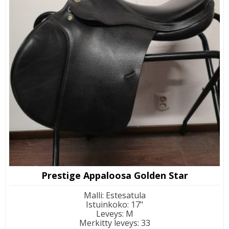
Prestige Appaloosa Golden Star
Malli
:
Estesatula
Istuinkoko
:
17"
Leveys
:
M
Merkitty leveys
:
33