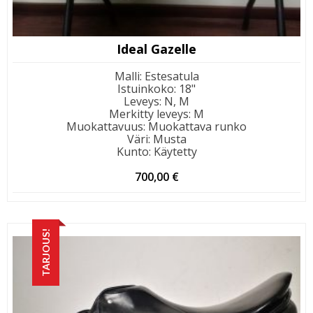
Ideal Gazelle
Malli
:
Estesatula
Istuinkoko
:
18"
Leveys
:
N, M
Merkitty leveys
:
M
Muokattavuus
:
Muokattava runko
Väri
:
Musta
Kunto
:
Käytetty
700,00
€
TARJOUS!