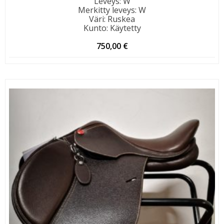
Leveys
:
W
Merkitty leveys
:
W
Väri
:
Ruskea
Kunto
:
Käytetty
750,00
€