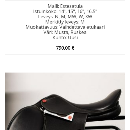
Malli
:
Estesatula
Istuinkoko
:
14", 15", 16", 16,5"
Leveys
:
N, M, MW, W, XW
Merkitty leveys
:
M
Muokattavuus
:
Vaihdettava etukaari
Väri
:
Musta, Ruskea
Kunto
:
Uusi
790,00
€