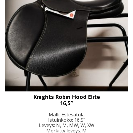
Knights Robin Hood Elite
16,5″
Malli
:
Estesatula
Istuinkoko
:
16,5"
Leveys
:
N, M, MW, W, XW
Merkitty leveys
:
M