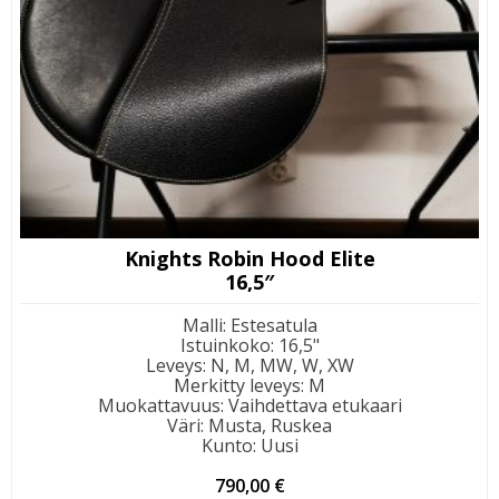
Knights Robin Hood Elite
16,5″
Malli
:
Estesatula
Istuinkoko
:
16,5"
Leveys
:
N, M, MW, W, XW
Merkitty leveys
:
M
Muokattavuus
:
Vaihdettava etukaari
Väri
:
Musta, Ruskea
Kunto
:
Uusi
790,00
€