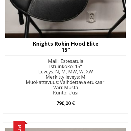
Knights Robin Hood Elite
15″
Malli
:
Estesatula
Istuinkoko
:
15"
Leveys
:
N, M, MW, W, XW
Merkitty leveys
:
M
Muokattavuus
:
Vaihdettava etukaari
Väri
:
Musta
Kunto
:
Uusi
790,00
€