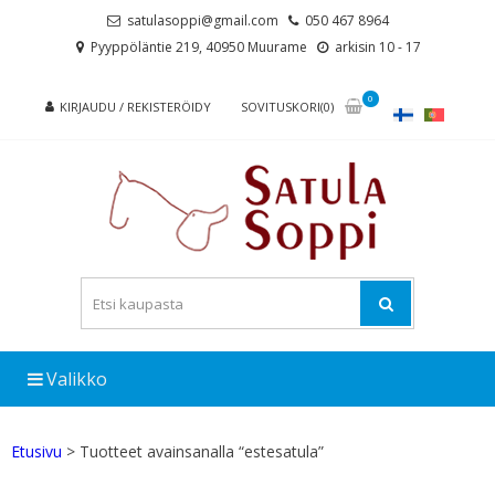
Skip
Skip
satulasoppi@gmail.com
050 467 8964
to
to
Pyyppöläntie 219, 40950 Muurame
arkisin 10 - 17
navigation
content
0
KIRJAUDU / REKISTERÖIDY
SOVITUSKORI(0)
Valikko
Etusivu
> Tuotteet avainsanalla “estesatula”