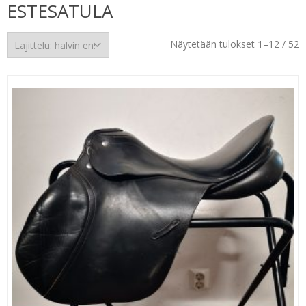
ESTESATULA
H
Näytetään tulokset 1–12 / 52
e