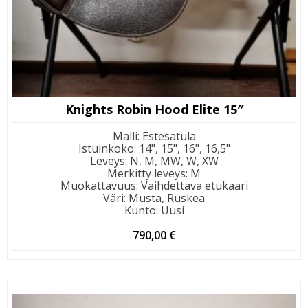
Knights Robin Hood Elite 15″
Malli
:
Estesatula
Istuinkoko
:
14", 15", 16", 16,5"
Leveys
:
N, M, MW, W, XW
Merkitty leveys
:
M
Muokattavuus
:
Vaihdettava etukaari
Väri
:
Musta, Ruskea
Kunto
:
Uusi
790,00
€