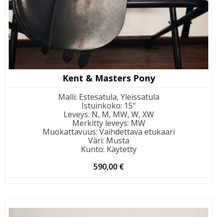
Kent & Masters Pony
Malli
:
Estesatula, Yleissatula
Istuinkoko
:
15"
Leveys
:
N, M, MW, W, XW
Merkitty leveys
:
MW
Muokattavuus
:
Vaihdettava etukaari
Väri
:
Musta
Kunto
:
Käytetty
590,00
€