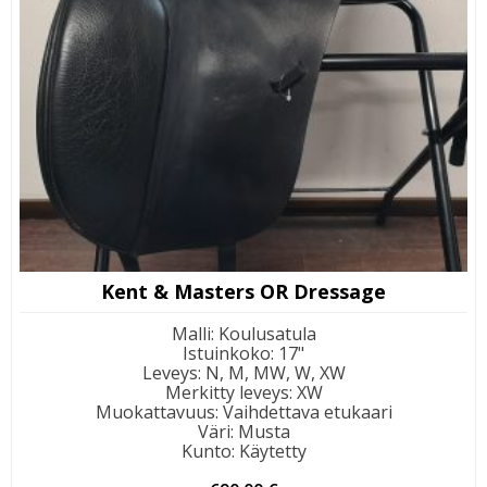
Kent & Masters OR Dressage
Malli
:
Koulusatula
Istuinkoko
:
17"
Leveys
:
N, M, MW, W, XW
Merkitty leveys
:
XW
Muokattavuus
:
Vaihdettava etukaari
Väri
:
Musta
Kunto
:
Käytetty