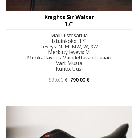
Knights Sir Walter
17″
Malli
:
Estesatula
Istuinkoko
:
17"
Leveys
:
N, M, MW, W, XW
Merkitty leveys
:
M
Muokattavuus
:
Vaihdettava etukaari
Väri
:
Musta
Kunto
:
Uusi
Alkuperäinen
Nykyinen
990,00
€
790,00
€
hinta
hinta
oli:
on:
990,00 €.
790,00 €.