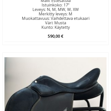
Malli
:
Estesatula
Istuinkoko
:
17"
Leveys
:
N, M, MW, W, XW
Merkitty leveys
:
M
Muokattavuus
:
Vaihdettava etukaari
Väri
:
Musta
Kunto
:
Käytetty
590,00
€