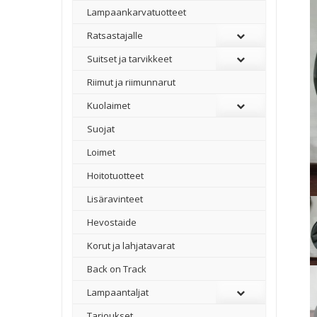
Lampaankarvatuotteet
Ratsastajalle
Suitset ja tarvikkeet
Riimut ja riimunnarut
Kuolaimet
Suojat
Loimet
Hoitotuotteet
Lisäravinteet
Hevostaide
Korut ja lahjatavarat
Back on Track
Lampaantaljat
Tarjoukset