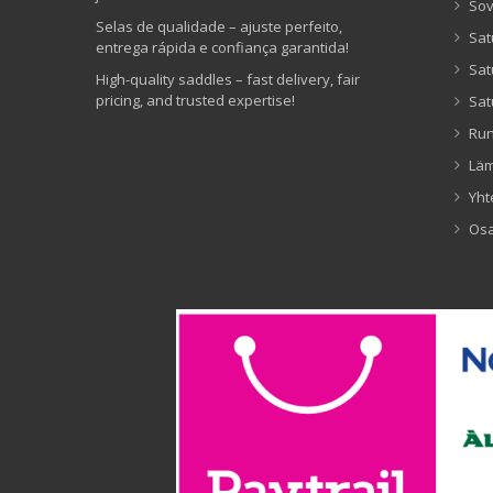
Sov
Selas de qualidade – ajuste perfeito,
Sat
entrega rápida e confiança garantida!
Sat
High-quality saddles – fast delivery, fair
pricing, and trusted expertise!
Sat
Ru
Lä
Yht
Os