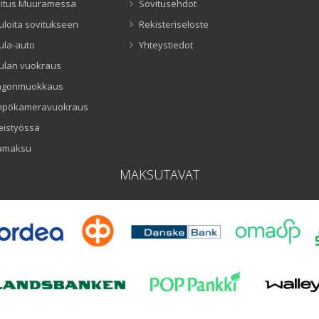
itus Muuramessa
Sovitusehdot
uloita sovitukseen
Rekisteriseloste
ula-auto
Yhteystiedot
ulan vuokraus
ngonmuokkaus
mpökameravuokraus
eistyössä
amaksu
MAKSUTAVAT