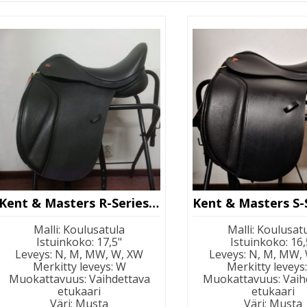
Kent & Masters R-Series Moveable Block
Malli
:
Koulusatula
Malli
:
Koulusat
Istuinkoko
:
17,5"
Istuinkoko
:
16,
Leveys
:
N, M, MW, W, XW
Leveys
:
N, M, MW,
Merkitty leveys
:
W
Merkitty leveys
Muokattavuus
:
Vaihdettava
Muokattavuus
:
Vaih
etukaari
etukaari
Väri
:
Musta
Väri
:
Musta