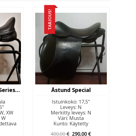
TARJOUS!
Kent & Masters S-Series Moveable Block
Åstund Special
ula
Istuinkoko
:
17,5"
5"
Leveys
:
N
 W, XW
Merkitty leveys
:
N
:
W
Väri
:
Musta
dettava
Kunto
:
Käytetty
Alkuperäinen
Nykyinen
400,00
€
290,00
€