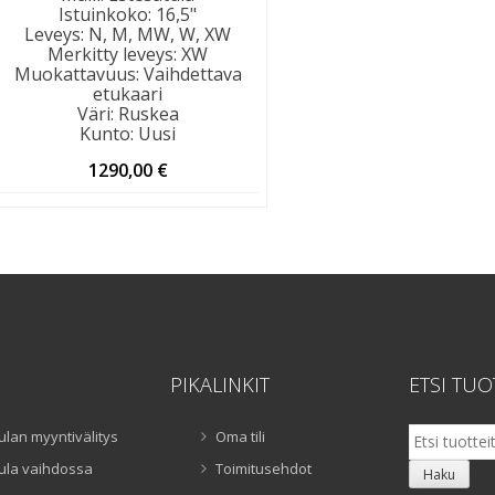
Istuinkoko
:
16,5"
Leveys
:
N, M, MW, W, XW
Merkitty leveys
:
XW
Muokattavuus
:
Vaihdettava
etukaari
Väri
:
Ruskea
Kunto
:
Uusi
1290,00
€
PIKALINKIT
ETSI TUO
Etsi:
ulan myyntivälitys
Oma tili
ula vaihdossa
Toimitusehdot
Haku