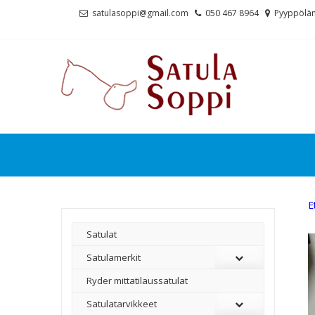
Skip
Skip
satulasoppi@gmail.com
050 467 8964
Pyyppölän
to
to
navigation
content
E
Satulat
Satulamerkit
Ryder mittatilaussatulat
Satulatarvikkeet
–