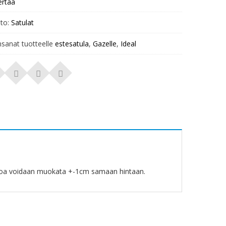
ertaa
to:
Satulat
nsanat tuotteelle
estesatula
,
Gazelle
,
Ideal
unkoa voidaan muokata +-1cm samaan hintaan.