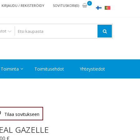
0
KIRJAUDU / REKISTERÖIDY
SOVITUSKORI(0)
Toiminta
Toimitusehdot
Yhteystiedot
Tilaa sovitukseen
EAL GAZELLE
,00
€