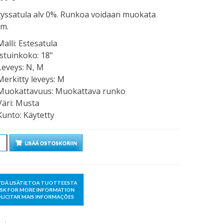
tyssatula alv 0%. Runkoa voidaan muokata
cm.
Malli
:
Estesatula
Istuinkoko
:
18"
Leveys
:
N, M
Merkitty leveys
:
M
Muokattavuus
:
Muokattava runko
Väri
:
Musta
Kunto
:
Käytetty
rä
LISÄÄ OSTOSKORIIN