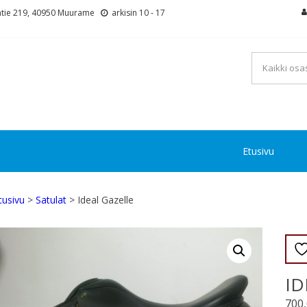
tie 219, 40950 Muurame
arkisin 10 - 17
Etusivu
tusivu
>
Satulat
> Ideal Gazelle
ID
700