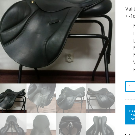
Väli
+-1
Mää