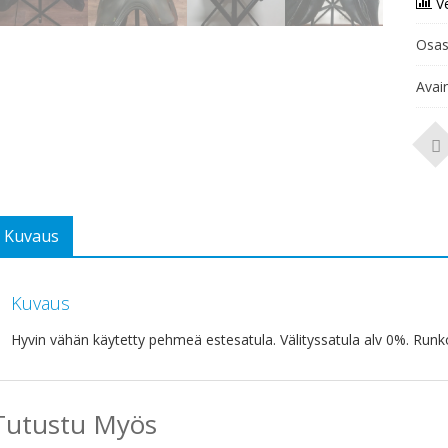
V
Osas
Avai
Kuvaus
Kuvaus
Hyvin vähän käytetty pehmeä estesatula. Välityssatula alv 0%. R
Tutustu Myös