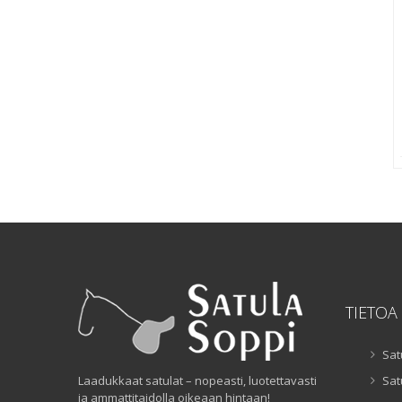
TIETOA
Sat
Laadukkaat satulat – nopeasti, luotettavasti
Sat
ja ammattitaidolla oikeaan hintaan!