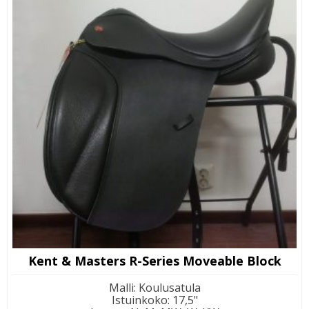
Kent & Masters R-Series Moveable Block
Malli
:
Koulusatula
Istuinkoko
:
17,5"