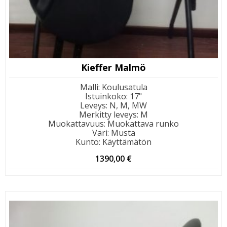
Kieffer Malmö
Malli
:
Koulusatula
Istuinkoko
:
17"
Leveys
:
N, M, MW
Merkitty leveys
:
M
Muokattavuus
:
Muokattava runko
Väri
:
Musta
Kunto
:
Käyttämätön
1390,00
€