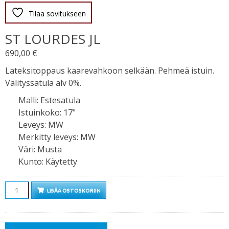
Tilaa sovitukseen
ST LOURDES JL
690,00
€
Lateksitoppaus kaarevahkoon selkään. Pehmeä istuin.
Välityssatula alv 0%.
Malli
:
Estesatula
Istuinkoko
:
17"
Leveys
:
MW
Merkitty leveys
:
MW
Väri
:
Musta
Kunto
:
Käytetty
Määrä
LISÄÄ OSTOSKORIIN