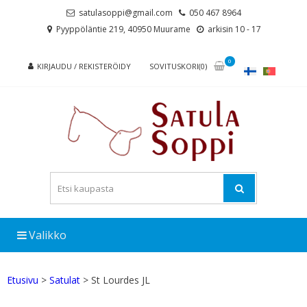
Skip
Skip
satulasoppi@gmail.com
050 467 8964
to
to
Pyyppöläntie 219, 40950 Muurame
arkisin 10 - 17
navigation
content
0
KIRJAUDU / REKISTERÖIDY
SOVITUSKORI(0)
Valikko
Etusivu
>
Satulat
> St Lourdes JL