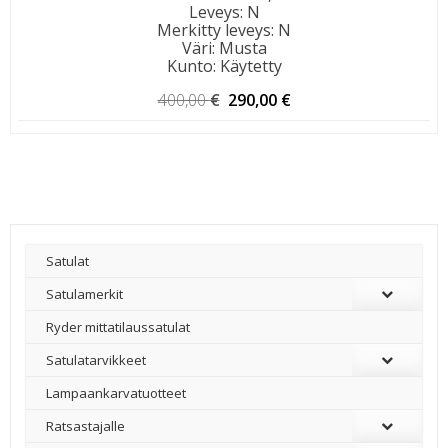
Leveys
:
N
Merkitty leveys
:
N
Väri
:
Musta
Kunto
:
Käytetty
Alkuperäinen
Nykyinen
400,00
€
290,00
€
hinta
hinta
oli:
on:
400,00 €.
290,00 €.
Satulat
Satulamerkit
Ryder mittatilaussatulat
Satulatarvikkeet
–
Lampaankarvatuotteet
Ratsastajalle