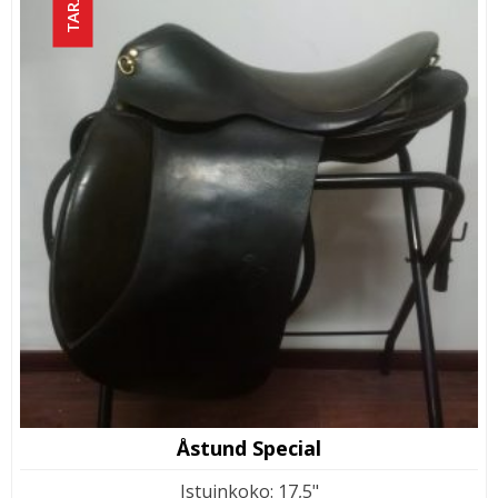
Åstund Special
Istuinkoko
:
17,5"