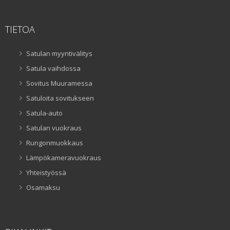
TIETOA
Satulan myyntivälitys
Satula vaihdossa
Sovitus Muuramessa
Satuloita sovitukseen
Satula-auto
Satulan vuokraus
Rungonmuokkaus
Lämpökameravuokraus
Yhteistyössä
Osamaksu