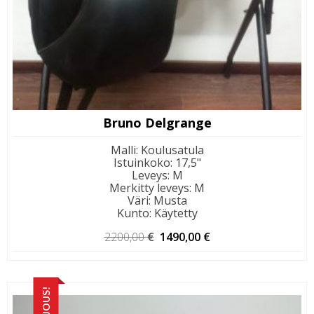
Bruno Delgrange
Malli
:
Koulusatula
Istuinkoko
:
17,5"
Leveys
:
M
Merkitty leveys
:
M
Väri
:
Musta
Kunto
:
Käytetty
Alkuperäinen
Nykyinen
2200,00
€
1490,00
€
hinta
hinta
oli:
on:
2200,00 €.
1490,00 €.
TARJOUS!