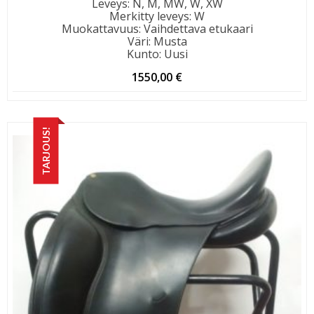
Leveys
:
N, M, MW, W, XW
Merkitty leveys
:
W
Muokattavuus
:
Vaihdettava etukaari
Väri
:
Musta
Kunto
:
Uusi
1550,00
€
TARJOUS!