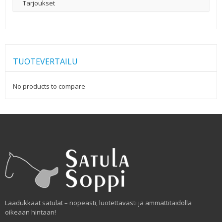
Tarjoukset
TUOTEVERTAILU
No products to compare
Laadukkaat satulat – nopeasti, luotettavasti ja ammattitaidolla
oikeaan hintaan!