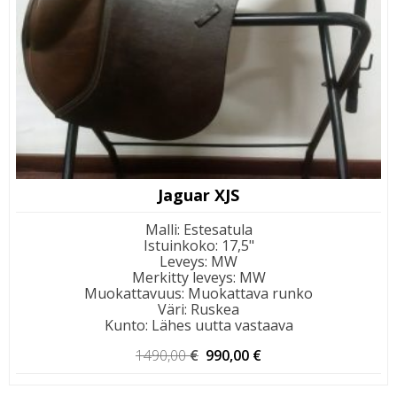
Jaguar XJS
Malli
:
Estesatula
Istuinkoko
:
17,5"
Leveys
:
MW
Merkitty leveys
:
MW
Muokattavuus
:
Muokattava runko
Väri
:
Ruskea
Kunto
:
Lähes uutta vastaava
Alkuperäinen
Nykyinen
1490,00
€
990,00
€
hinta
hinta
oli:
on: