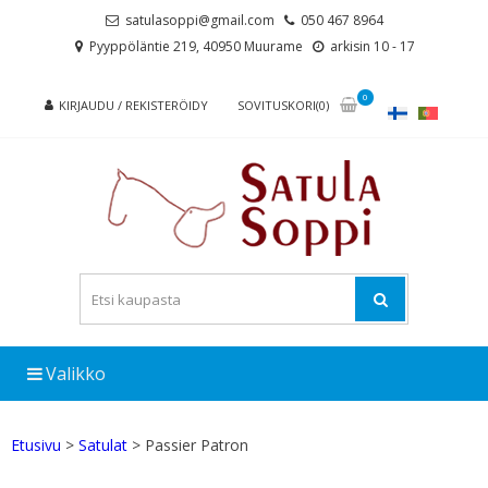
Skip
Skip
satulasoppi@gmail.com
050 467 8964
to
to
Pyyppöläntie 219, 40950 Muurame
arkisin 10 - 17
navigation
content
0
KIRJAUDU / REKISTERÖIDY
SOVITUSKORI(0)
Valikko
Etusivu
>
Satulat
> Passier Patron