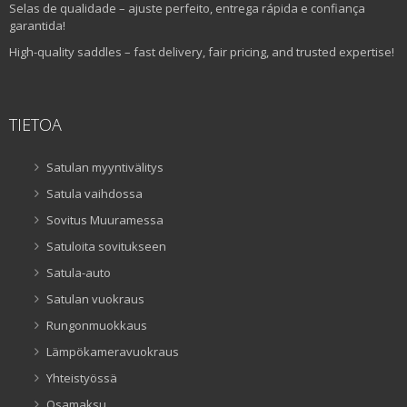
Selas de qualidade – ajuste perfeito, entrega rápida e confiança
garantida!
High-quality saddles – fast delivery, fair pricing, and trusted expertise!
TIETOA
Satulan myyntivälitys
Satula vaihdossa
Sovitus Muuramessa
Satuloita sovitukseen
Satula-auto
Satulan vuokraus
Rungonmuokkaus
Lämpökameravuokraus
Yhteistyössä
Osamaksu