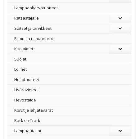
Lampaankarvatuotteet
Ratsastajalle
Suitset ja tarvikkeet
Riimut ja riimunnarut
Kuolaimet
Suojat
Loimet
Hoitotuotteet
Lisäravinteet
Hevostaide
Korut ja lahjatavarat
Back on Track
Lampaantaljat