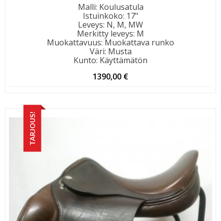
Malli
:
Koulusatula
Istuinkoko
:
17"
Leveys
:
N, M, MW
Merkitty leveys
:
M
Muokattavuus
:
Muokattava runko
Väri
:
Musta
Kunto
:
Käyttämätön
1390,00
€
TARJOUS!