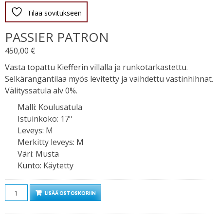
Tilaa sovitukseen
PASSIER PATRON
450,00
€
Vasta topattu Kiefferin villalla ja runkotarkastettu.
Selkärangantilaa myös levitetty ja vaihdettu vastinhihnat.
Välityssatula alv 0%.
Malli
:
Koulusatula
Istuinkoko
:
17"
Leveys
:
M
Merkitty leveys
:
M
Väri
:
Musta
Kunto
:
Käytetty
Määrä
LISÄÄ OSTOSKORIIN