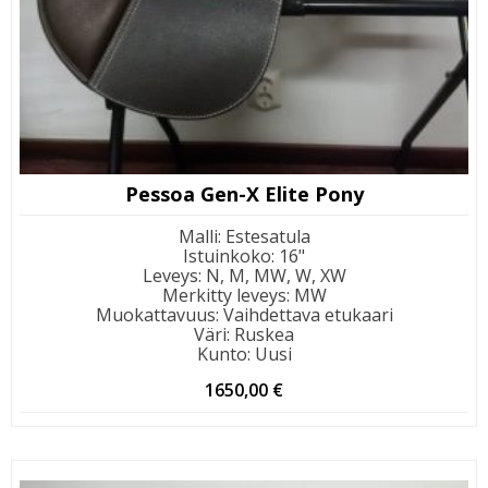
Pessoa Gen-X Elite Pony
Malli
:
Estesatula
Istuinkoko
:
16"
Leveys
:
N, M, MW, W, XW
Merkitty leveys
:
MW
Muokattavuus
:
Vaihdettava etukaari
Väri
:
Ruskea
Kunto
:
Uusi
1650,00
€