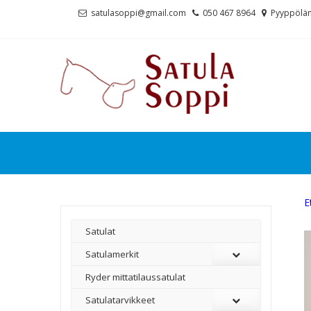
Skip
Skip
satulasoppi@gmail.com
050 467 8964
Pyyppölän
to
to
navigation
content
E
Satulat
Satulamerkit
Ryder mittatilaussatulat
Satulatarvikkeet
–