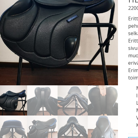
220
Erit
pehm
selk
Erit
sivu
muok
eriv
Erim
toim