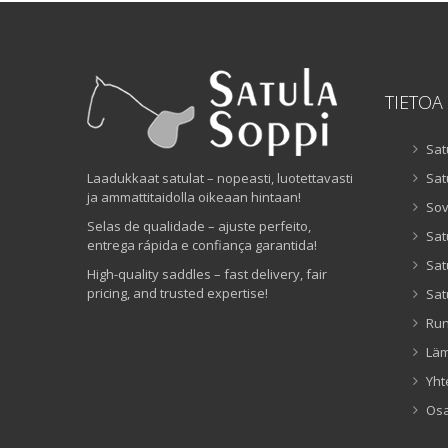
TIETOA
Sat
Laadukkaat satulat – nopeasti, luotettavasti
Sat
ja ammattitaidolla oikeaan hintaan!
Sov
Selas de qualidade – ajuste perfeito,
Sat
entrega rápida e confiança garantida!
Sat
High-quality saddles – fast delivery, fair
pricing, and trusted expertise!
Sat
Ru
Lä
Yht
Os