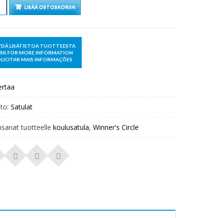
rä
LISÄÄ OSTOSKORIIN
ertaa
to:
Satulat
nsanat tuotteelle
koulusatula
,
Winner's Circle