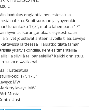
0,00
€
täin laadukas englantilainen estesatula
eää nahkaa. Sopii suoraan ja lyhyeenkin
ään! Istuinkoko 17,5″, mutta lähempänä 17″.
täin hyvin selkärangantilaa erityisesti sään
illa. Siivet joustavat antaen lavoille tilaa. Leveys
attavissa laitteessa. Haluatko tilata tämän
ärisillä yksityiskohdilla, kenties timanteilla?
allisilla siivillä tai paneeleilla? Kaikki onnistuu,
itusaika n. 4 viikkoa!
Malli
:
Estesatula
Istuinkoko
:
17", 17,5"
Leveys
:
MW
Merkitty leveys
:
MW
Väri
:
Musta
Kunto
:
Uusi