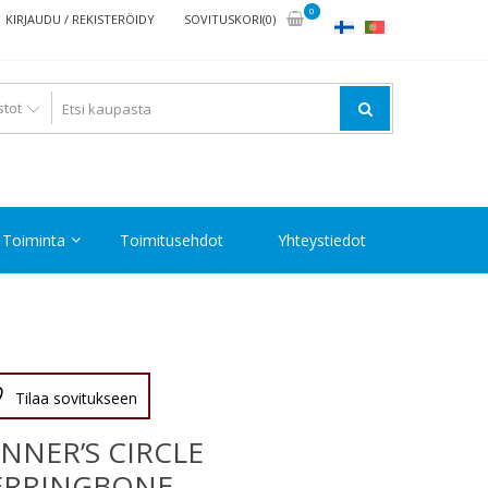
0
KIRJAUDU / REKISTERÖIDY
SOVITUSKORI(0)
Toiminta
Toimitusehdot
Yhteystiedot
Tilaa sovitukseen
NNER’S CIRCLE
ERRINGBONE