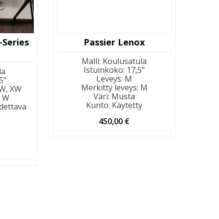
-Series
Passier Lenox
Malli
:
Koulusatula
Istuinkoko
:
17,5"
la
Leveys
:
M
5"
Merkitty leveys
:
M
 W, XW
Väri
:
Musta
:
W
Kunto
:
Käytetty
dettava
450,00
€