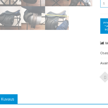
Mää
V
Osas
Avai
Kuvaus