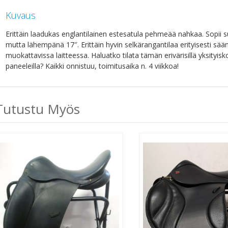
Kuvaus
Erittäin laadukas englantilainen estesatula pehmeää nahkaa. Sopii s
mutta lähempänä 17″. Erittäin hyvin selkärangantilaa erityisesti sään s
muokattavissa laitteessa. Haluatko tilata tämän erivärisillä yksityiskohdi
paneeleilla? Kaikki onnistuu, toimitusaika n. 4 viikkoa!
Tutustu Myös