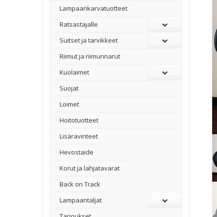
Lampaankarvatuotteet
Ratsastajalle
Suitset ja tarvikkeet
Riimut ja riimunnarut
Kuolaimet
Suojat
Loimet
Hoitotuotteet
Lisäravinteet
Hevostaide
Korut ja lahjatavarat
Back on Track
Lampaantaljat
Tarjoukset