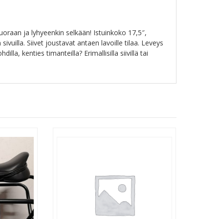
uoraan ja lyhyeenkin selkään! Istuinkoko 17,5″,
ivuilla. Siivet joustavat antaen lavoille tilaa. Leveys
lla, kenties timanteilla? Erimallisilla siivillä tai