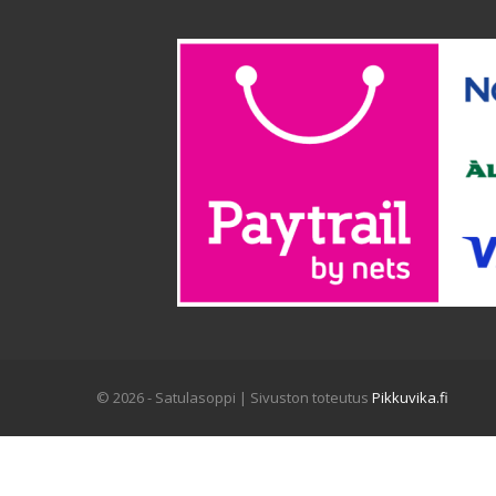
© 2026 - Satulasoppi | Sivuston toteutus
Pikkuvika.fi