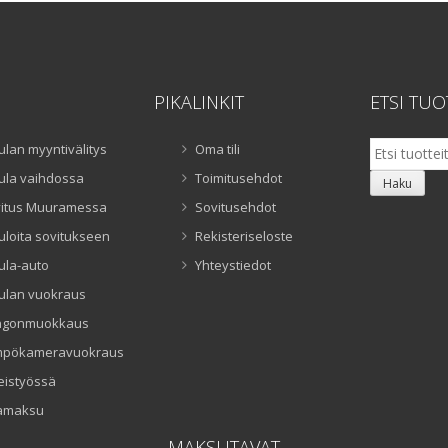
PIKALINKIT
ETSI TUO
Etsi:
ulan myyntivälitys
Oma tili
ula vaihdossa
Toimitusehdot
Haku
itus Muuramessa
Sovitusehdot
uloita sovitukseen
Rekisteriseloste
ula-auto
Yhteystiedot
ulan vuokraus
ngonmuokkaus
mpökameravuokraus
eistyössä
amaksu
MAKSUTAVAT