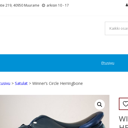
tie 219, 40950 Muurame
arkisin 10 - 17
Etusivu
tusivu
>
Satulat
> Winner’s Circle Herringbone
WI
H