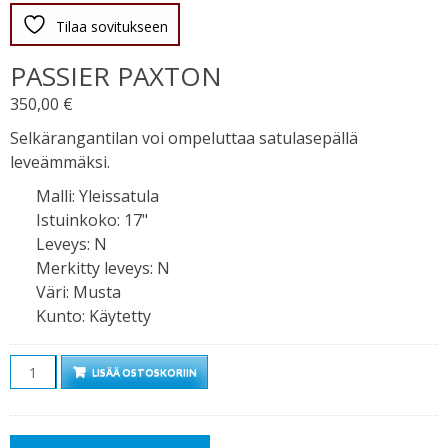
Tilaa sovitukseen
PASSIER PAXTON
350,00
€
Selkärangantilan voi ompeluttaa satulasepällä
leveämmäksi.
Malli
:
Yleissatula
Istuinkoko
:
17"
Leveys
:
N
Merkitty leveys
:
N
Väri
:
Musta
Kunto
:
Käytetty
Määrä
LISÄÄ OSTOSKORIIN