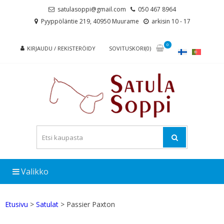
Skip
Skip
satulasoppi@gmail.com
050 467 8964
to
to
Pyyppöläntie 219, 40950 Muurame
arkisin 10 - 17
navigation
content
0
KIRJAUDU / REKISTERÖIDY
SOVITUSKORI(0)
Valikko
Etusivu
>
Satulat
> Passier Paxton