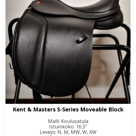
Kent & Masters S-Series Moveable Block
Malli
:
Koulusatula
Istuinkoko
:
16,5"
Leveys
:
N, M, MW, W, XW