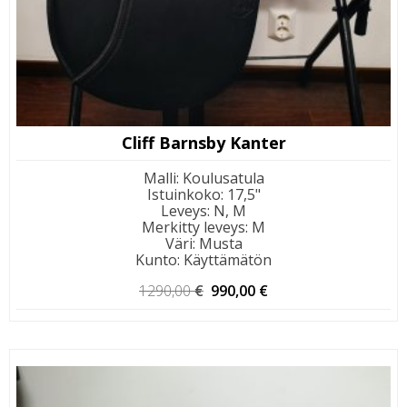
Cliff Barnsby Kanter
Malli
:
Koulusatula
Istuinkoko
:
17,5"
Leveys
:
N, M
Merkitty leveys
:
M
Väri
:
Musta
Kunto
:
Käyttämätön
Alkuperäinen
Nykyinen
1290,00
€
990,00
€
hinta
hinta
oli:
on:
1290,00 €.
990,00 €.