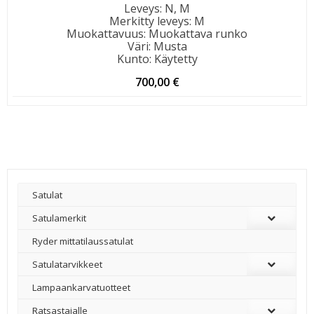
Leveys
:
N, M
Merkitty leveys
:
M
Muokattavuus
:
Muokattava runko
Väri
:
Musta
Kunto
:
Käytetty
700,00
€
Satulat
Satulamerkit
Ryder mittatilaussatulat
Satulatarvikkeet
–
Lampaankarvatuotteet
Ratsastajalle