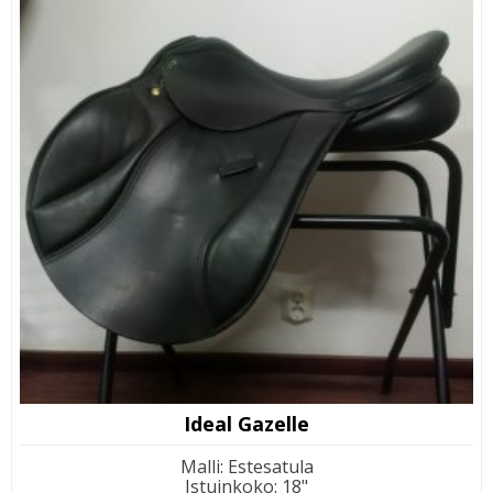
Ideal Gazelle
Malli
:
Estesatula
Istuinkoko
:
18"