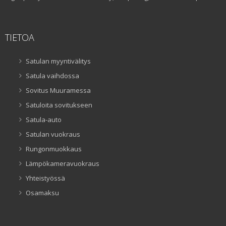
TIETOA
Satulan myyntivälitys
Satula vaihdossa
Sovitus Muuramessa
Satuloita sovitukseen
Satula-auto
Satulan vuokraus
Rungonmuokkaus
Lämpökameravuokraus
Yhteistyössä
Osamaksu