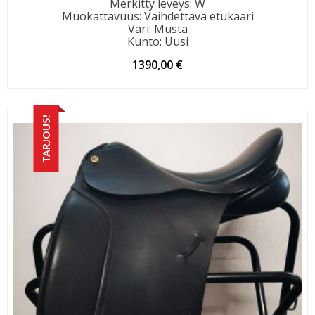
Merkitty leveys
:
W
Muokattavuus
:
Vaihdettava etukaari
Väri
:
Musta
Kunto
:
Uusi
1390,00
€
TARJOUS!