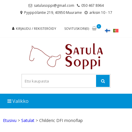
Skip
Skip
satulasoppi@gmail.com
050 467 8964
to
to
Pyyppöläntie 219, 40950 Muurame
arkisin 10 - 17
navigation
content
0
KIRJAUDU / REKISTERÖIDY
SOVITUSKORI(0)
Valikko
Etusivu
>
Satulat
> Childeric DFI monoflap