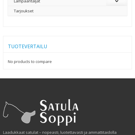
Lampaantaljat
Tarjoukset
TUOTEVERTAILU
No products to compare
Laadukkaat satulat – nopeasti, luotettavasti ja ammattitaidolla