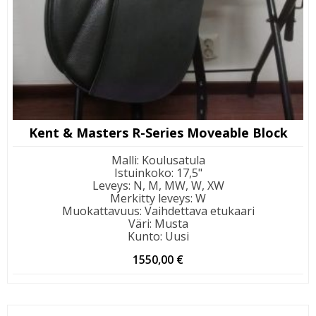
Kent & Masters R-Series Moveable Block
Malli
:
Koulusatula
Istuinkoko
:
17,5"
Leveys
:
N, M, MW, W, XW
Merkitty leveys
:
W
Muokattavuus
:
Vaihdettava etukaari
Väri
:
Musta
Kunto
:
Uusi
1550,00
€