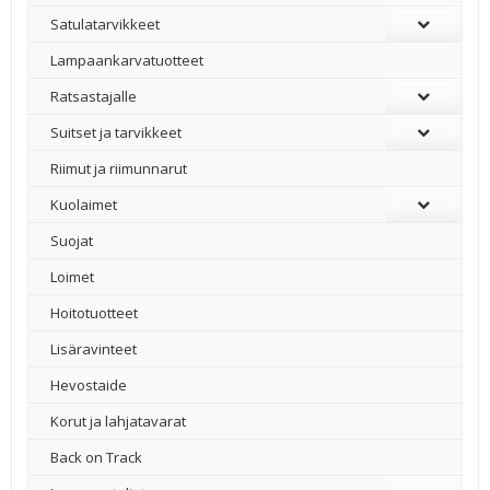
Satulatarvikkeet
–
Lampaankarvatuotteet
Ratsastajalle
Suitset ja tarvikkeet
Riimut ja riimunnarut
Kuolaimet
Suojat
Loimet
Hoitotuotteet
Lisäravinteet
Hevostaide
Korut ja lahjatavarat
Back on Track