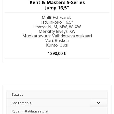
Kent & Masters S-Series
Jump 16,5″
Malli
:
Estesatula
Istuinkoko
:
16,5"
Leveys
:
N, M, MW, W, XW
Merkitty leveys
:
XW
Muokattavuus
:
Vaihdettava etukaari
Väri
:
Ruskea
Kunto
:
Uusi
1290,00
€
Satulat
Satulamerkit
Ryder mittatilaussatulat