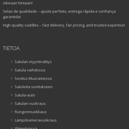
oikeaan hintaan!
Selas de qualidade – ajuste perfeito, entrega rápida e confiança
garantida!
High-quality saddles – fast delivery, fair pricing, and trusted expertise!
TIETOA
Satulan myyntivälitys
Satula vaihdossa
Sovitus Muuramessa
Satuloita sovitukseen
Satula-auto
Satulan vuokraus
Rungonmuokkaus
Lämpökameravuokraus
Yhteistyössä