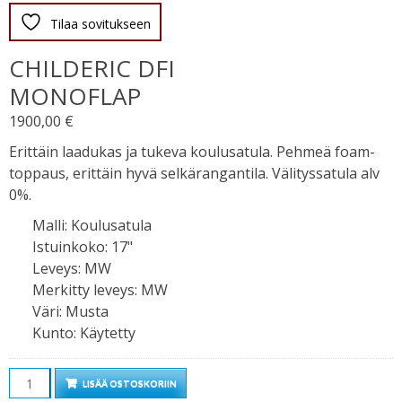
Tilaa sovitukseen
CHILDERIC DFI
MONOFLAP
1900,00
€
Erittäin laadukas ja tukeva koulusatula. Pehmeä foam-
toppaus, erittäin hyvä selkärangantila. Välityssatula alv
0%.
Malli
:
Koulusatula
Istuinkoko
:
17"
Leveys
:
MW
Merkitty leveys
:
MW
Väri
:
Musta
Kunto
:
Käytetty
Määrä
LISÄÄ OSTOSKORIIN