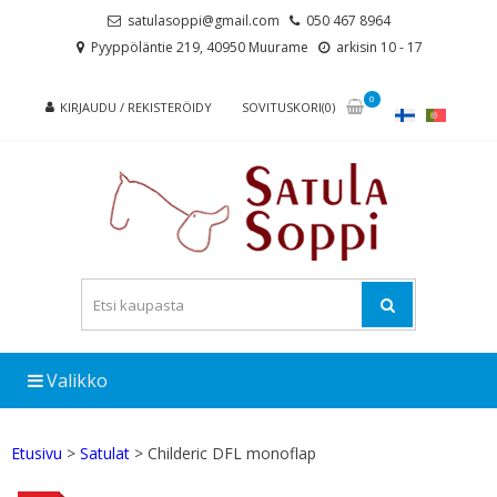
Skip
Skip
satulasoppi@gmail.com
050 467 8964
to
to
Pyyppöläntie 219, 40950 Muurame
arkisin 10 - 17
navigation
content
0
KIRJAUDU / REKISTERÖIDY
SOVITUSKORI(0)
Valikko
Etusivu
>
Satulat
> Childeric DFL monoflap