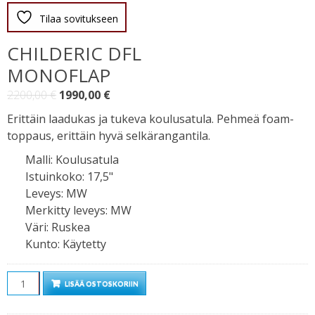
Tilaa sovitukseen
CHILDERIC DFL
MONOFLAP
Alkuperäinen
Nykyinen
2200,00
€
1990,00
€
hinta
hinta
Erittäin laadukas ja tukeva koulusatula. Pehmeä foam-
oli:
on:
toppaus, erittäin hyvä selkärangantila.
2200,00 €.
1990,00 €.
Malli
:
Koulusatula
Istuinkoko
:
17,5"
Leveys
:
MW
Merkitty leveys
:
MW
Väri
:
Ruskea
Kunto
:
Käytetty
Määrä
LISÄÄ OSTOSKORIIN