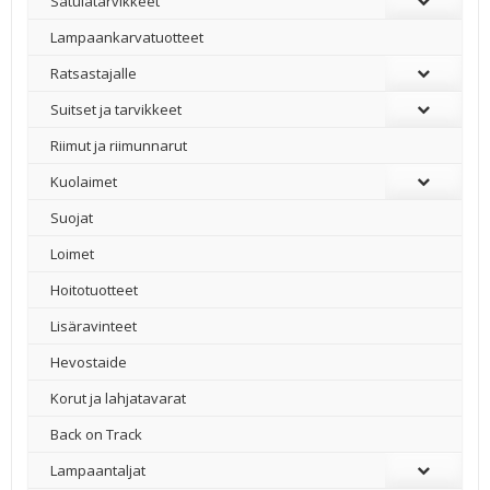
Satulatarvikkeet
–
Lampaankarvatuotteet
Ratsastajalle
Suitset ja tarvikkeet
Riimut ja riimunnarut
Kuolaimet
Suojat
Loimet
Hoitotuotteet
Lisäravinteet
Hevostaide
Korut ja lahjatavarat
Back on Track
Lampaantaljat