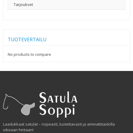
Tarjoukset
TUOTEVERTAILU
No products to compare
Laadukkaat satulat – nopeasti, luotettavasti ja ammattitaidolla
oikeaan hintaan!