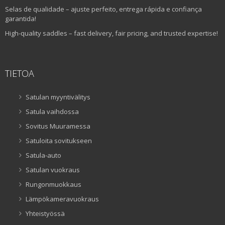
Selas de qualidade – ajuste perfeito, entrega rápida e confiança
garantida!
High-quality saddles – fast delivery, fair pricing, and trusted expertise!
TIETOA
Satulan myyntivälitys
Satula vaihdossa
Sovitus Muuramessa
Satuloita sovitukseen
Satula-auto
Satulan vuokraus
Rungonmuokkaus
Lämpökameravuokraus
Yhteistyössä