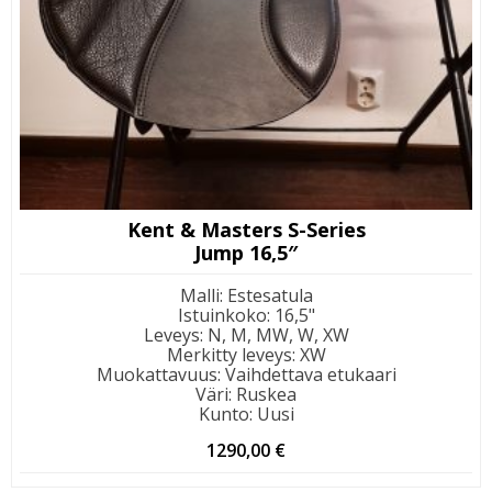
Kent & Masters S-Series
Jump 16,5″
Malli
:
Estesatula
Istuinkoko
:
16,5"
Leveys
:
N, M, MW, W, XW
Merkitty leveys
:
XW
Muokattavuus
:
Vaihdettava etukaari
Väri
:
Ruskea
Kunto
:
Uusi
1290,00
€