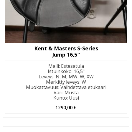
Kent & Masters S-Series
Jump 16,5″
Malli
:
Estesatula
Istuinkoko
:
16,5"
Leveys
:
N, M, MW, W, XW
Merkitty leveys
:
W
Muokattavuus
:
Vaihdettava etukaari
Väri
:
Musta
Kunto
:
Uusi
1290,00
€