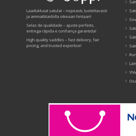
Sat
Laadukkaat satulat – nopeasti, luotettavasti
Sat
ja ammattitaidolla oikeaan hintaan!
Sov
Selas de qualidade – ajuste perfeito,
Sat
entrega rápida e confiança garantida!
Sat
High-quality saddles – fast delivery, fair
pricing, and trusted expertise!
Sat
Ru
Lä
Yht
Os