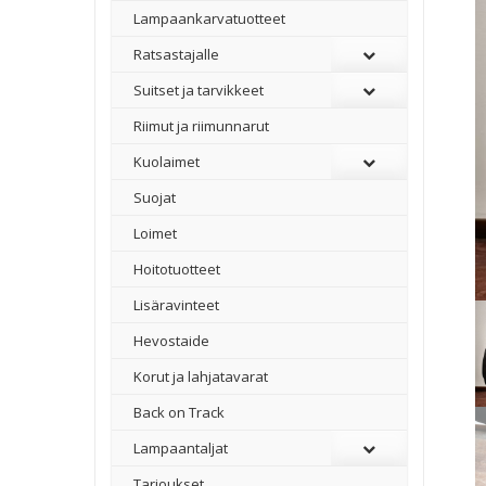
Lampaankarvatuotteet
Ratsastajalle
Suitset ja tarvikkeet
Riimut ja riimunnarut
Kuolaimet
Suojat
Loimet
Hoitotuotteet
Lisäravinteet
Hevostaide
Korut ja lahjatavarat
Back on Track
Lampaantaljat
Tarjoukset