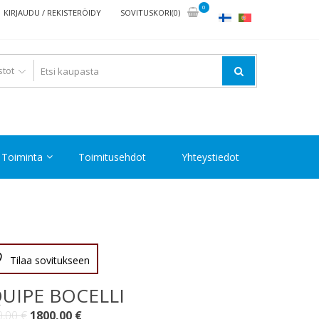
0
KIRJAUDU / REKISTERÖIDY
SOVITUSKORI(0)
Toiminta
Toimitusehdot
Yhteystiedot
Tilaa sovitukseen
UIPE BOCELLI
Alkuperäinen
Nykyinen
0,00
€
1800,00
€