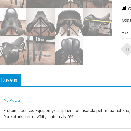
V
Osas
Avai
Kuvaus
Kuvaus
Erittäin laadukas Equipen yksisiipinen koulusatula pehmeää nahkaa
Runkotarkistettu. Välityssatula alv 0%.