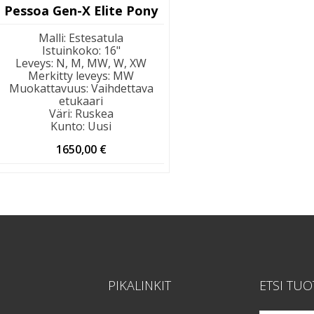
Pessoa Gen-X Elite Pony
Malli
:
Estesatula
Istuinkoko
:
16"
Leveys
:
N, M, MW, W, XW
Merkitty leveys
:
MW
Muokattavuus
:
Vaihdettava
etukaari
Väri
:
Ruskea
Kunto
:
Uusi
1650,00
€
PIKALINKIT
ETSI TUO