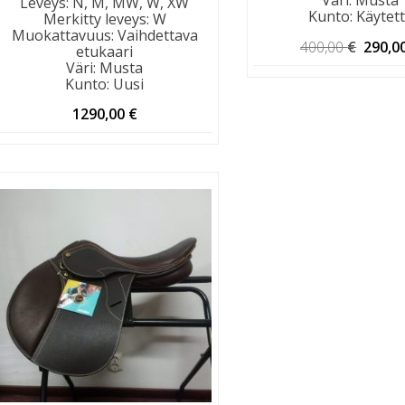
Leveys
:
N, M, MW, W, XW
Kunto
:
Käytet
Merkitty leveys
:
W
Muokattavuus
:
Vaihdettava
Alkup
400,00
€
290,0
etukaari
hinta
Väri
:
Musta
oli:
Kunto
:
Uusi
400,00
1290,00
€