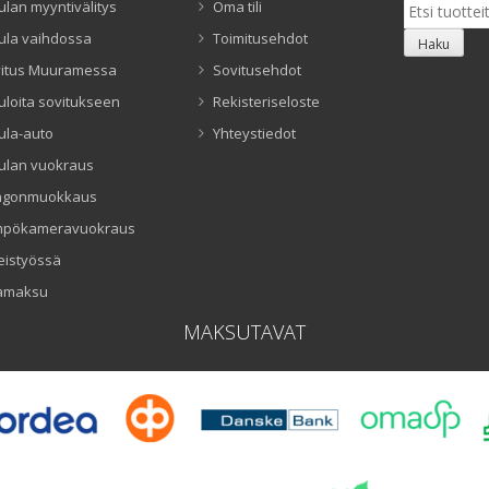
Etsi:
ulan myyntivälitys
Oma tili
ula vaihdossa
Toimitusehdot
Haku
itus Muuramessa
Sovitusehdot
uloita sovitukseen
Rekisteriseloste
ula-auto
Yhteystiedot
ulan vuokraus
ngonmuokkaus
mpökameravuokraus
eistyössä
amaksu
MAKSUTAVAT