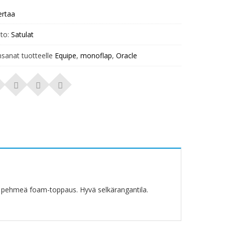
ertaa
to:
Satulat
nsanat tuotteelle
Equipe
,
monoflap
,
Oracle
, pehmeä foam-toppaus. Hyvä selkärangantila.