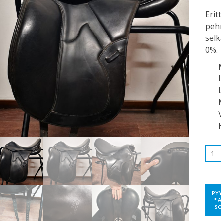
Erit
peh
selk
0%.
Mää