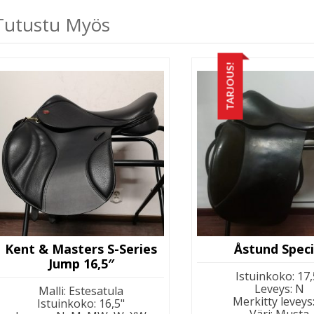
Tutustu Myös
TARJOUS!
Kent & Masters S-Series
Åstund Speci
Jump 16,5″
Istuinkoko
:
17,
Leveys
:
N
Malli
:
Estesatula
Merkitty leveys
Istuinkoko
:
16,5"
Väri
:
Musta