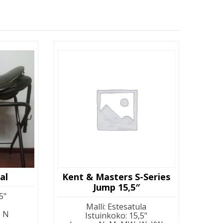
al
Kent & Masters S-Series
Jump 15,5″
5"
Malli
:
Estesatula
:
N
Istuinkoko
:
15,5"