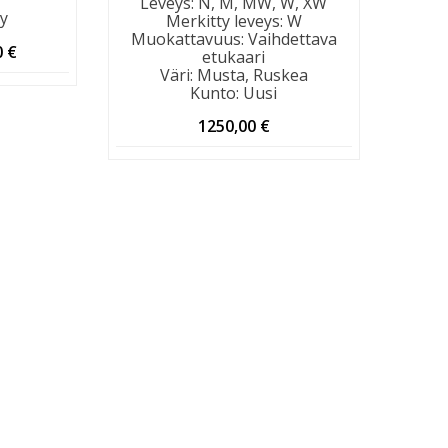
Leveys
:
N, M, MW, W, XW
ty
Merkitty leveys
:
W
Muokattavuus
:
Vaihdettava
eräinen
Nykyinen
0
€
etukaari
hinta
Väri
:
Musta, Ruskea
on:
Kunto
:
Uusi
 €.
290,00 €.
1250,00
€