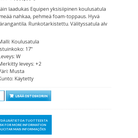
hinta
hinta
täin laadukas Equipen yksisiipinen koulusatula
oli:
on:
meää nahkaa, pehmeä foam-toppaus. Hyvä
2100,00 €.
1800,00 €.
ärangantila. Runkotarkistettu. Välityssatula alv
Malli
:
Koulusatula
Istuinkoko
:
17"
Leveys
:
W
Merkitty leveys
:
+2
Väri
:
Musta
Kunto
:
Käytetty
rä
LISÄÄ OSTOSKORIIN