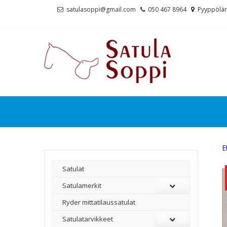
Skip
Skip
satulasoppi@gmail.com
050 467 8964
Pyyppölän
to
to
navigation
content
E
Satulat
Satulamerkit
Ryder mittatilaussatulat
Satulatarvikkeet
–