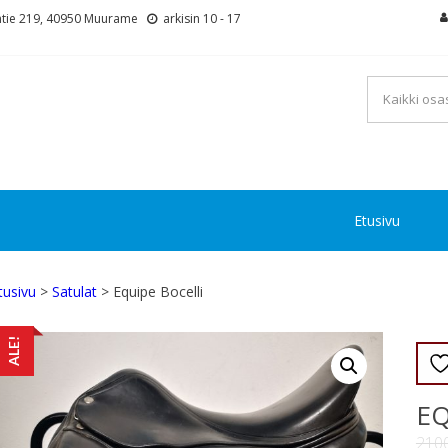
tie 219, 40950 Muurame
arkisin 10 - 17
Etusivu
tusivu
>
Satulat
> Equipe Bocelli
ALE!
EQ
210