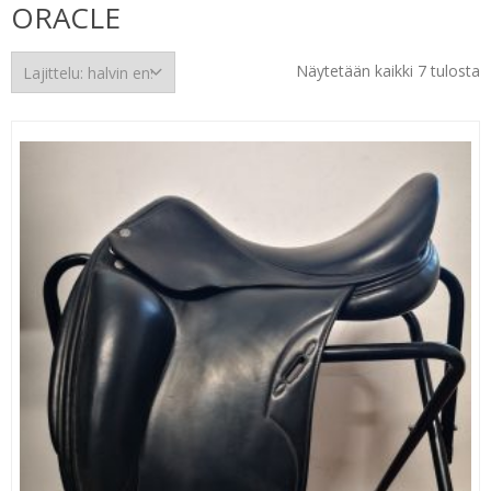
ORACLE
H
Näytetään kaikki 7 tulosta
e