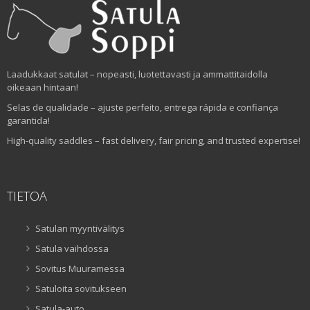
Laadukkaat satulat – nopeasti, luotettavasti ja ammattitaidolla
oikeaan hintaan!
Selas de qualidade – ajuste perfeito, entrega rápida e confiança
garantida!
High-quality saddles – fast delivery, fair pricing, and trusted expertise!
TIETOA
Satulan myyntivälitys
Satula vaihdossa
Sovitus Muuramessa
Satuloita sovitukseen
Satula-auto