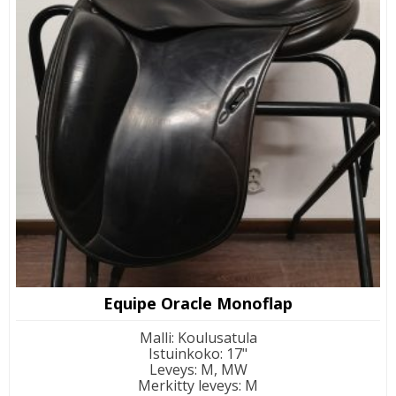
Equipe Oracle Monoflap
Malli
:
Koulusatula
Istuinkoko
:
17"
Leveys
:
M, MW
Merkitty leveys
:
M