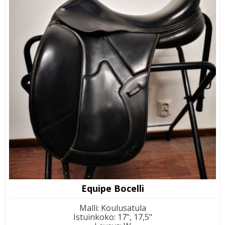
Equipe Bocelli
Malli
:
Koulusatula
Istuinkoko
:
17", 17,5"