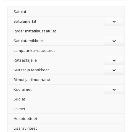
Satulat
Satulamerkit
Ryder mittatilaussatulat
Satulatarvikkeet
–
Lampaankarvatuotteet
Ratsastajalle
Suitset ja tarvikkeet
Riimut ja riimunnarut
Kuolaimet
Suojat
Loimet
Hoitotuotteet
Lisäravinteet