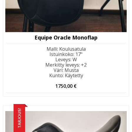
Equipe Oracle Monoflap
Malli
:
Koulusatula
Istuinkoko
:
17"
Leveys
:
W
Merkitty leveys
:
+2
Väri
:
Musta
Kunto
:
Käytetty
1750,00
€
TARJOUS!