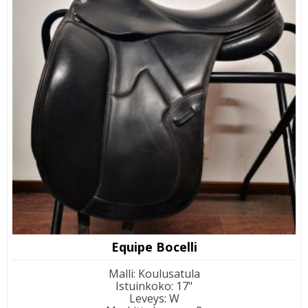
Equipe Bocelli
Malli
:
Koulusatula
Istuinkoko
:
17"
Leveys
:
W