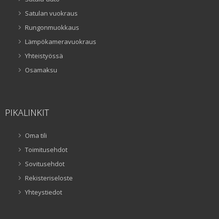
Satulan vuokraus
Rungonmuokkaus
Lämpökameravuokraus
Yhteistyössä
Osamaksu
PIKALINKIT
Oma tili
Toimitusehdot
Sovitusehdot
Rekisteriseloste
Yhteystiedot