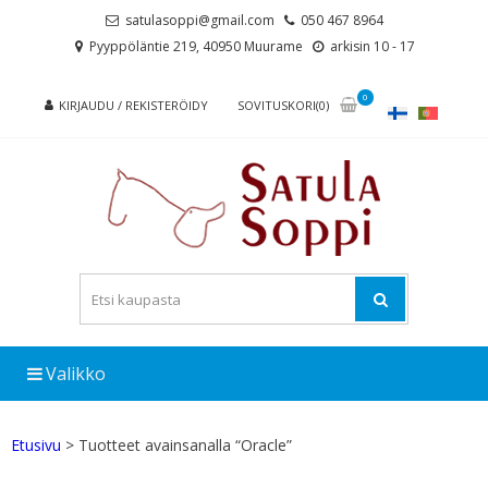
Skip
Skip
satulasoppi@gmail.com
050 467 8964
to
to
Pyyppöläntie 219, 40950 Muurame
arkisin 10 - 17
navigation
content
0
KIRJAUDU / REKISTERÖIDY
SOVITUSKORI(0)
Valikko
Etusivu
> Tuotteet avainsanalla “Oracle”