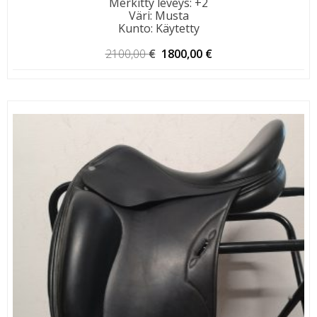
Merkitty leveys
:
+2
Väri
:
Musta
Kunto
:
Käytetty
Alkuperäinen
Nykyinen
2100,00
€
1800,00
€
hinta
hinta
oli:
on:
2100,00 €.
1800,00 €.