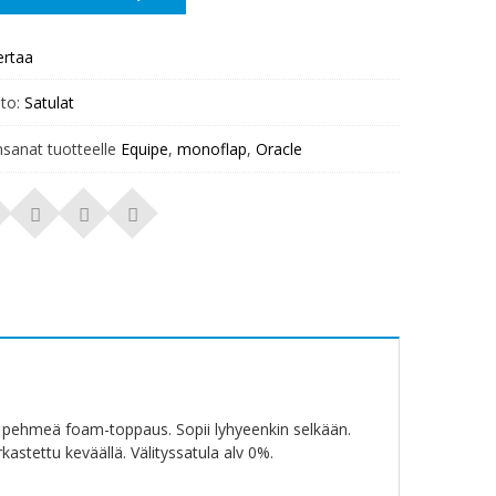
ertaa
to:
Satulat
nsanat tuotteelle
Equipe
,
monoflap
,
Oracle
, pehmeä foam-toppaus. Sopii lyhyeenkin selkään.
kastettu keväällä. Välityssatula alv 0%.