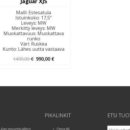
Jaguar XJS
Malli
:
Estesatula
Istuinkoko
:
17,5"
Leveys
:
MW
Merkitty leveys
:
MW
Muokattavuus
:
Muokattava
runko
Väri
:
Ruskea
Kunto
:
Lähes uutta vastaava
Alkuperäinen
Nykyinen
1490,00
€
990,00
€
hinta
hinta
oli:
on:
1490,00 €.
990,00 €.
PIKALINKIT
ETSI TUO
Etsi:
ulan myyntivälitys
Oma tili