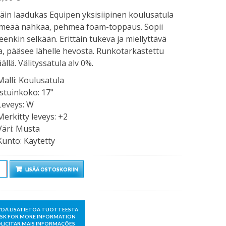
täin laadukas Equipen yksisiipinen koulusatula
meää nahkaa, pehmeä foam-toppaus. Sopii
eenkin selkään. Erittäin tukeva ja miellyttävä
a, pääsee lähelle hevosta. Runkotarkastettu
ällä. Välityssatula alv 0%.
Malli
:
Koulusatula
Istuinkoko
:
17"
Leveys
:
W
Merkitty leveys
:
+2
Väri
:
Musta
Kunto
:
Käytetty
rä
LISÄÄ OSTOSKORIIN