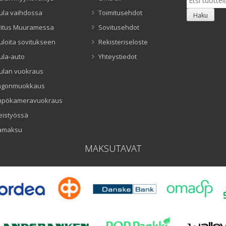
ula vaihdossa
Toimitusehdot
Haku
itus Muuramessa
Sovitusehdot
uloita sovitukseen
Rekisteriseloste
ula-auto
Yhteystiedot
ulan vuokraus
ngonmuokkaus
mpökameravuokraus
eistyössä
amaksu
MAKSUTAVAT