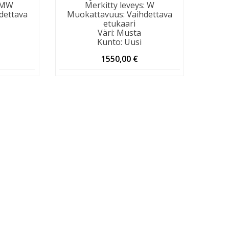
MW
Merkitty leveys
:
W
dettava
Muokattavuus
:
Vaihdettava
etukaari
Väri
:
Musta
Kunto
:
Uusi
1550,00
€