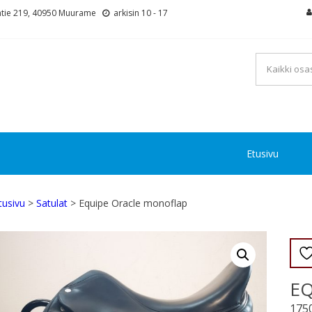
tie 219, 40950 Muurame
arkisin 10 - 17
Etusivu
tusivu
>
Satulat
> Equipe Oracle monoflap
E
175