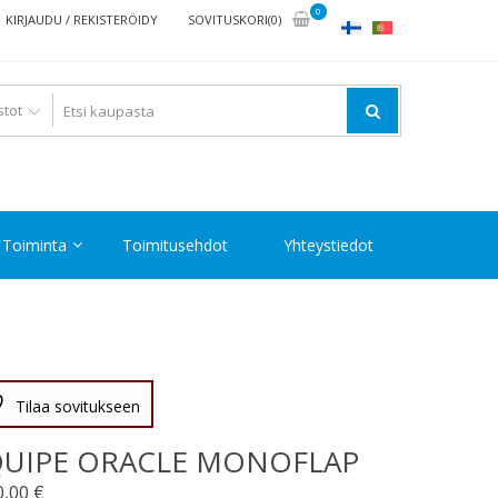
0
KIRJAUDU / REKISTERÖIDY
SOVITUSKORI(0)
Toiminta
Toimitusehdot
Yhteystiedot
Tilaa sovitukseen
QUIPE ORACLE MONOFLAP
0,00
€