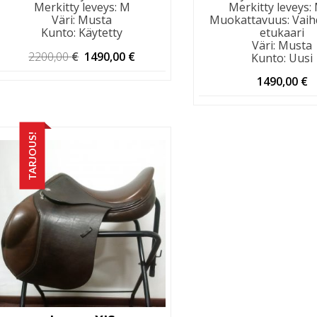
Merkitty leveys
:
M
Merkitty leveys
:
Väri
:
Musta
Muokattavuus
:
Vaih
Kunto
:
Käytetty
etukaari
Väri
:
Musta
Alkuperäinen
Nykyinen
2200,00
€
1490,00
€
Kunto
:
Uusi
hinta
hinta
oli:
on:
1490,00
€
2200,00 €.
1490,00 €.
TARJOUS!