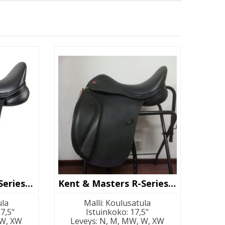
Kent & Masters S-Series Surface Block
Kent & Masters R-Series Moveable Block
ula
Malli
:
Koulusatula
17,5"
Istuinkoko
:
17,5"
 W, XW
Leveys
:
N, M, MW, W, XW