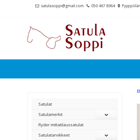
Skip
Skip
satulasoppi@gmail.com
050 467 8964
Pyyppölän
to
to
navigation
content
E
Satulat
Satulamerkit
Ryder mittatilaussatulat
Satulatarvikkeet
–