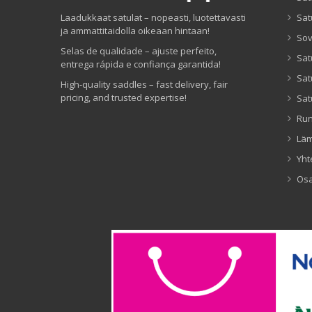
Laadukkaat satulat – nopeasti, luotettavasti
Sat
ja ammattitaidolla oikeaan hintaan!
Sov
Selas de qualidade – ajuste perfeito,
Sat
entrega rápida e confiança garantida!
Sat
High-quality saddles – fast delivery, fair
pricing, and trusted expertise!
Sat
Ru
Lä
Yht
Os