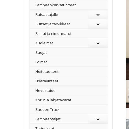
Lampaankarvatuotteet
Ratsastajalle
Suitset ja tarvikkeet
Riimut ja riimunnarut
Kuolaimet
Suojat
Loimet
Hoitotuotteet
Lisäravinteet
Hevostaide
Korut ja lahjatavarat
Back on Track
Lampaantaljat
Tarjoukset