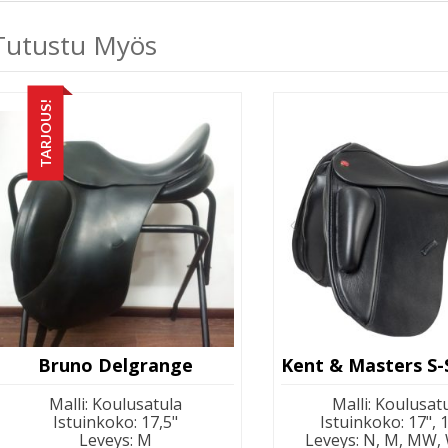
Tutustu Myös
TARJOUS!
Bruno Delgrange
Malli
:
Koulusatula
Malli
:
Koulusat
Istuinkoko
:
17,5"
Istuinkoko
:
17", 
Leveys
:
M
Leveys
:
N, M, MW,