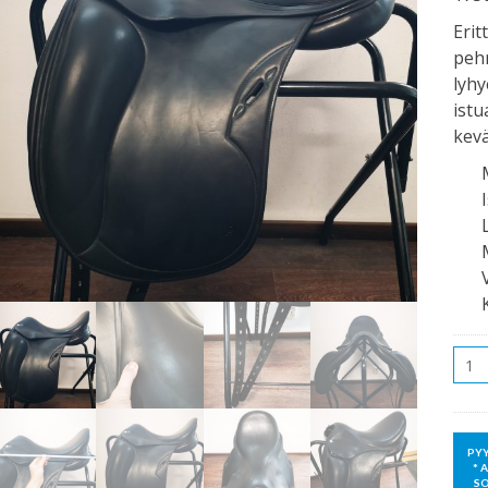
Erit
peh
lyhy
istu
kevä
Mää