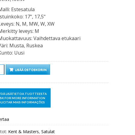
Malli
:
Estesatula
Istuinkoko
:
17", 17,5"
Leveys
:
N, M, MW, W, XW
Merkitty leveys
:
M
Muokattavuus
:
Vaihdettava etukaari
Väri
:
Musta, Ruskea
Kunto
:
Uusi
rä
LISÄÄ OSTOSKORIIN
ertaa
tot:
Kent & Masters
,
Satulat