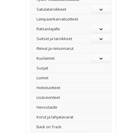
Satulatarvikkeet
–
Lampaankarvatuotteet
Ratsastajalle
Suitset ja tarvikkeet
Riimut ja riimunnarut
Kuolaimet
Suojat
Loimet
Hoitotuotteet
Lisäravinteet
Hevostaide
Korut ja lahjatavarat
Back on Track