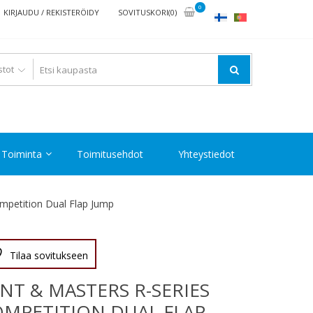
0
KIRJAUDU / REKISTERÖIDY
SOVITUSKORI(0)
Toiminta
Toimitusehdot
Yhteystiedot
mpetition Dual Flap Jump
Tilaa sovitukseen
NT & MASTERS R-SERIES
MPETITION DUAL FLAP