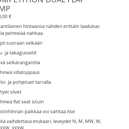
UMP
0,00
€
antilainen hintaansa nähden erittäin laadukas
ula pehmeää nahkaa.
pii suoraan selkään
u- ja takagussetit
vä selkärangantila
ehmeä villatoppaus
lvi- ja pohjetuet tarralla
hyet siivet
hmeä flat seat istuin
stinhihnan paikkaa voi vaihtaa itse
tkä vaihdettava etukaari, leveydet N, M, MW, W,
 XXW, XXXW