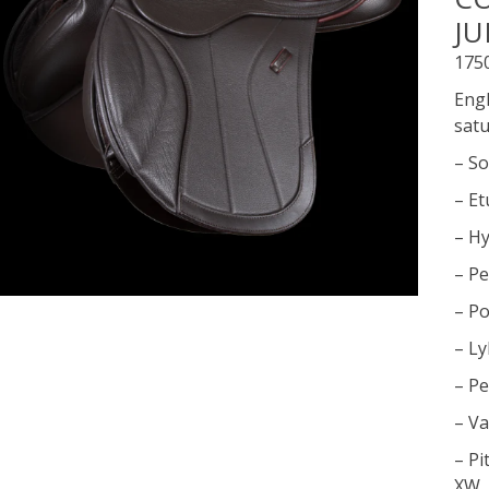
J
175
Engl
sat
– So
– Et
– Hy
– P
– Po
– Ly
– Pe
– Va
– Pi
XW,