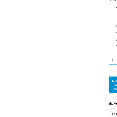
Mää
V
Osas