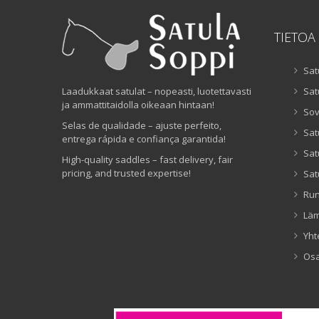
TIETOA
Sat
Laadukkaat satulat – nopeasti, luotettavasti
Sat
ja ammattitaidolla oikeaan hintaan!
Sov
Selas de qualidade – ajuste perfeito,
Sat
entrega rápida e confiança garantida!
Sat
High-quality saddles – fast delivery, fair
pricing, and trusted expertise!
Sat
Ru
Lä
Yht
Os