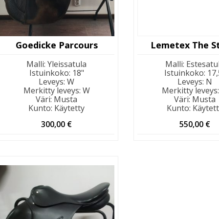
Goedicke Parcours
Lemetex The St
Malli
:
Yleissatula
Malli
:
Estesatu
Istuinkoko
:
18"
Istuinkoko
:
17,
Leveys
:
W
Leveys
:
N
Merkitty leveys
:
W
Merkitty leveys
Väri
:
Musta
Väri
:
Musta
Kunto
:
Käytetty
Kunto
:
Käytet
300,00
€
550,00
€