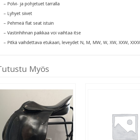
– Polvi- ja pohjetuet tarralla
– Lyhyet siivet
– Pehmeä flat seat istuin
– Vastinhihnan paikkaa voi vaihtaa itse
– Pitkä vaihdettava etukaari, leveydet N, M, MW, W, XW, XXW, XXX
Tutustu Myös