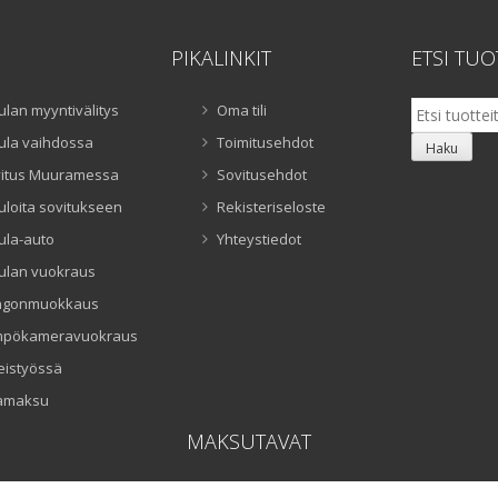
PIKALINKIT
ETSI TUO
Etsi:
ulan myyntivälitys
Oma tili
ula vaihdossa
Toimitusehdot
Haku
itus Muuramessa
Sovitusehdot
uloita sovitukseen
Rekisteriseloste
ula-auto
Yhteystiedot
ulan vuokraus
ngonmuokkaus
mpökameravuokraus
eistyössä
amaksu
MAKSUTAVAT