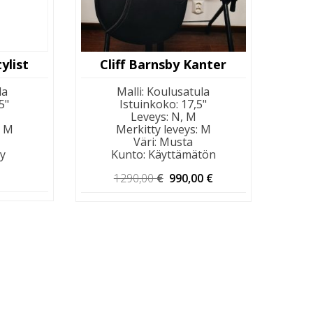
ylist
Cliff Barnsby Kanter
la
Malli
:
Koulusatula
5"
Istuinkoko
:
17,5"
Leveys
:
N, M
:
M
Merkitty leveys
:
M
Väri
:
Musta
ty
Kunto
:
Käyttämätön
Alkuperäinen
Nykyinen
1290,00
€
990,00
€
hinta
hinta
oli:
on:
1290,00 €.
990,00 €.