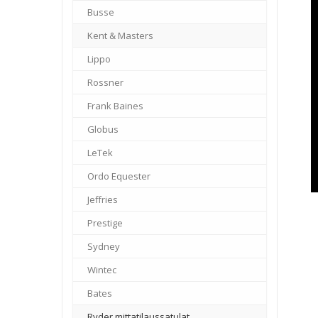
Busse
–
Kent & Masters
–
Lippo
–
Rossner
–
Frank Baines
–
Globus
–
LeTek
–
Ordo Equester
–
Jeffries
–
Prestige
–
Sydney
–
Wintec
–
Bates
–
Ryder mittatilaussatulat