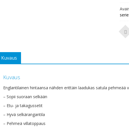
Avai
serie
Kuvaus
Kuvaus
Englantilainen hintaansa nähden erittäin laadukas satula pehmeää 
– Sopii suoraan selkään
– Etu- ja takagussetit
– Hyvä selkärangantila
– Pehmeä villatoppaus