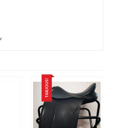
W
TARJOUS!