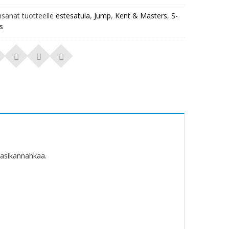
nsanat tuotteelle
estesatula
,
Jump
,
Kent & Masters
,
S-
s
vasikannahkaa.