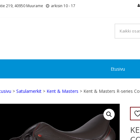
tie 219, 40950 Muurame
arkisin 10 - 17
Etusivu
tusivu
>
Satulamerkit
>
Kent & Masters
> Kent & Masters R-series Co
KE
CO