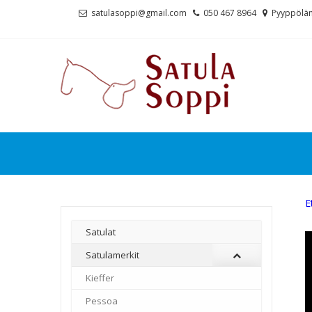
Skip
Skip
satulasoppi@gmail.com
050 467 8964
Pyyppölän
to
to
navigation
content
E
Satulat
Satulamerkit
Kieffer
–
Pessoa
–