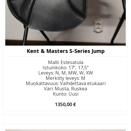
Kent & Masters S-Series Jump
Malli
:
Estesatula
Istuinkoko
:
17", 17,5"
Leveys
:
N, M, MW, W, XW
Merkitty leveys
:
M
Muokattavuus
:
Vaihdettava etukaari
Väri
:
Musta, Ruskea
Kunto
:
Uusi
1350,00
€