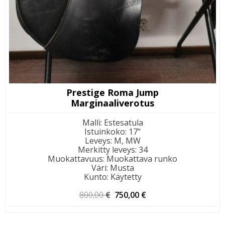
Prestige Roma Jump
Marginaaliverotus
Malli
:
Estesatula
Istuinkoko
:
17"
Leveys
:
M, MW
Merkitty leveys
:
34
Muokattavuus
:
Muokattava runko
Väri
:
Musta
Kunto
:
Käytetty
Alkuperäinen
Nykyinen
800,00
€
750,00
€
hinta
hinta
oli:
on: