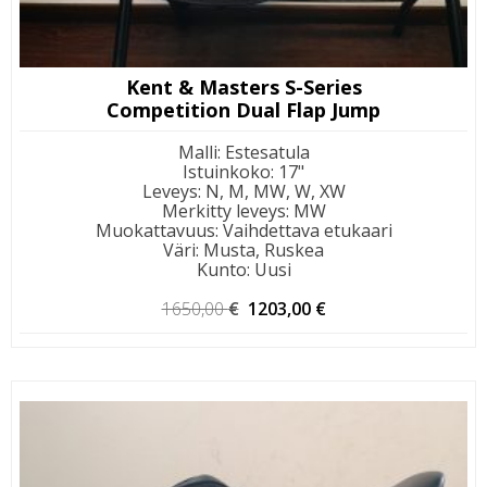
Kent & Masters S-Series
Competition Dual Flap Jump
Malli
:
Estesatula
Istuinkoko
:
17"
Leveys
:
N, M, MW, W, XW
Merkitty leveys
:
MW
Muokattavuus
:
Vaihdettava etukaari
Väri
:
Musta, Ruskea
Kunto
:
Uusi
Alkuperäinen
Nykyinen
1650,00
€
1203,00
€
hinta
hinta
oli:
on:
1650,00 €.
1203,00 €.