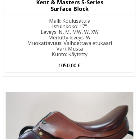
Kent & Masters S-Series
Surface Block
Malli
:
Koulusatula
Istuinkoko
:
17"
Leveys
:
N, M, MW, W, XW
Merkitty leveys
:
W
Muokattavuus
:
Vaihdettava etukaari
Väri
:
Musta
Kunto
:
Käytetty
1050,00
€