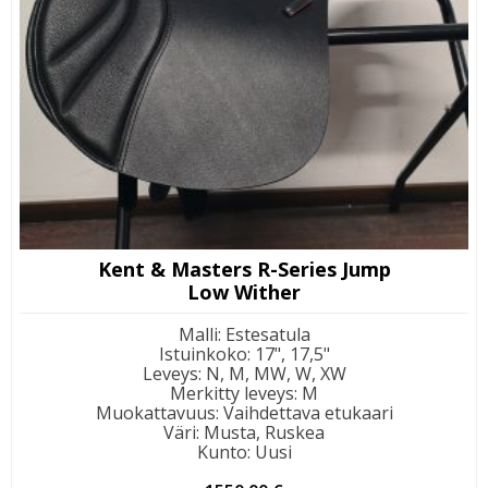
Kent & Masters R-Series Jump
Low Wither
Malli
:
Estesatula
Istuinkoko
:
17", 17,5"
Leveys
:
N, M, MW, W, XW
Merkitty leveys
:
M
Muokattavuus
:
Vaihdettava etukaari
Väri
:
Musta, Ruskea
Kunto
:
Uusi