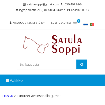
Skip
Skip
satulasoppi@gmail.com
050 467 8964
to
to
Pyyppöläntie 219, 40950 Muurame
arkisin 10 - 17
navigation
content
0
KIRJAUDU / REKISTERÖIDY
SOVITUSKORI(0)
Valikko
Etusivu
> Tuotteet avainsanalla “Jump”