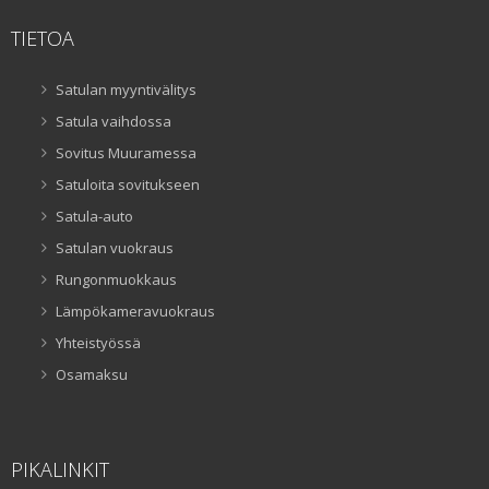
TIETOA
Satulan myyntivälitys
Satula vaihdossa
Sovitus Muuramessa
Satuloita sovitukseen
Satula-auto
Satulan vuokraus
Rungonmuokkaus
Lämpökameravuokraus
Yhteistyössä
Osamaksu
PIKALINKIT