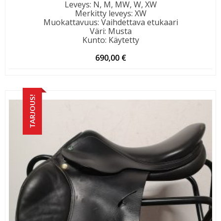
Leveys
:
N, M, MW, W, XW
Merkitty leveys
:
XW
Muokattavuus
:
Vaihdettava etukaari
Väri
:
Musta
Kunto
:
Käytetty
690,00
€
TARJOUS!