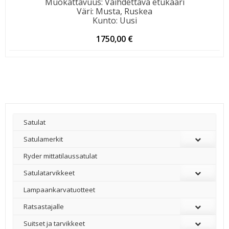
Muokattavuus
:
Vaihdettava etukaari
Väri
:
Musta, Ruskea
Kunto
:
Uusi
1750,00
€
Satulat
Satulamerkit
Ryder mittatilaussatulat
Satulatarvikkeet
–
Lampaankarvatuotteet
Ratsastajalle
Suitset ja tarvikkeet