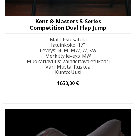
Kent & Masters S-Series
Competition Dual Flap Jump
Malli
:
Estesatula
Istuinkoko
:
17"
Leveys
:
N, M, MW, W, XW
Merkitty leveys
:
MW
Muokattavuus
:
Vaihdettava etukaari
Väri
:
Musta, Ruskea
Kunto
:
Uusi
1650,00
€