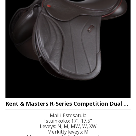
Kent & Masters R-Series Competition Dual Flap Jump
Malli
:
Estesatula
Istuinkoko
:
17", 17,5"
Leveys
:
N, M, MW, W, XW
Merkitty leveys
:
M