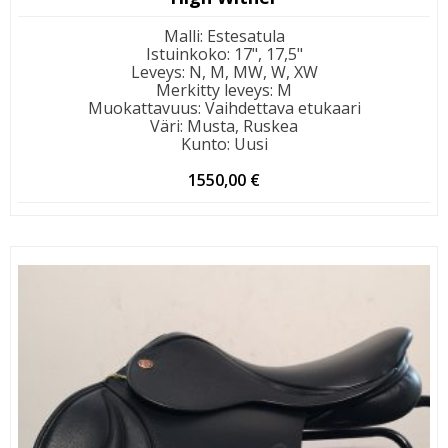
Malli
:
Estesatula
Istuinkoko
:
17", 17,5"
Leveys
:
N, M, MW, W, XW
Merkitty leveys
:
M
Muokattavuus
:
Vaihdettava etukaari
Väri
:
Musta, Ruskea
Kunto
:
Uusi
1550,00
€