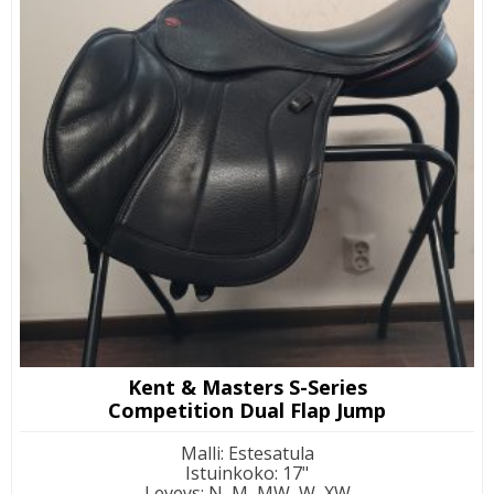
Kent & Masters S-Series
Competition Dual Flap Jump
Malli
:
Estesatula
Istuinkoko
:
17"
Leveys
:
N, M, MW, W, XW