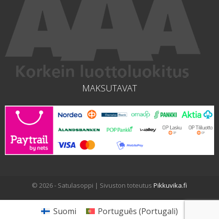
MAKSUTAVAT
© 2026 - Satulasoppi | Sivuston toteutus
Pikkuvika.fi
Suomi
Português
(
Portugali
)