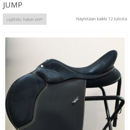
JUMP
H
Näytetään kaikki 12 tulosta
e