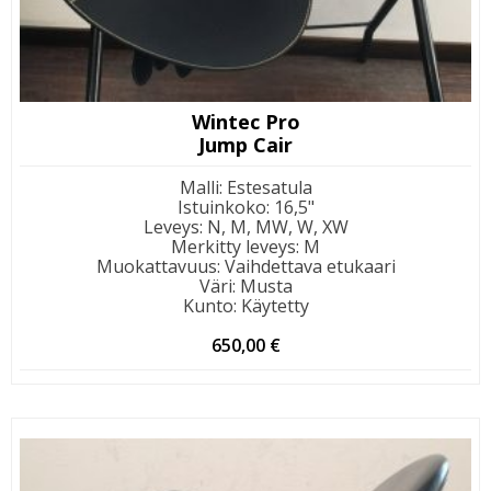
Wintec Pro
Jump Cair
Malli
:
Estesatula
Istuinkoko
:
16,5"
Leveys
:
N, M, MW, W, XW
Merkitty leveys
:
M
Muokattavuus
:
Vaihdettava etukaari
Väri
:
Musta
Kunto
:
Käytetty
650,00
€