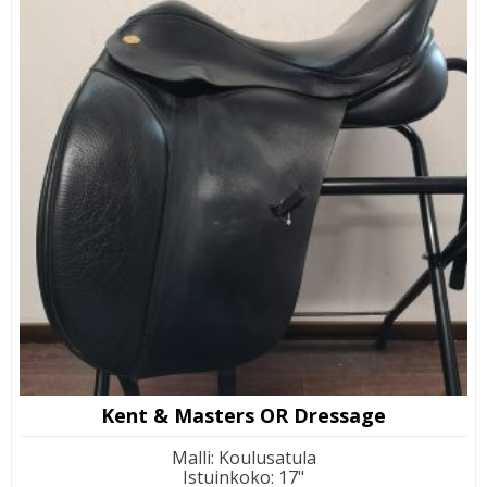
Kent & Masters OR Dressage
Malli
:
Koulusatula
Istuinkoko
:
17"