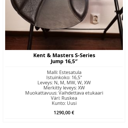
Kent & Masters S-Series
Jump 16,5″
Malli
:
Estesatula
Istuinkoko
:
16,5"
Leveys
:
N, M, MW, W, XW
Merkitty leveys
:
XW
Muokattavuus
:
Vaihdettava etukaari
Väri
:
Ruskea
Kunto
:
Uusi
1290,00
€