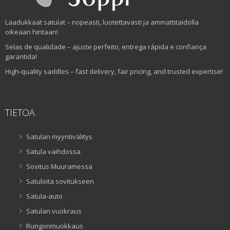
Laadukkaat satulat – nopeasti, luotettavasti ja ammattitaidolla
oikeaan hintaan!
Selas de qualidade – ajuste perfeito, entrega rápida e confiança
garantida!
High-quality saddles – fast delivery, fair pricing, and trusted expertise!
TIETOA
Satulan myyntivälitys
Satula vaihdossa
Sovitus Muuramessa
Satuloita sovitukseen
Satula-auto
Satulan vuokraus
Rungonmuokkaus