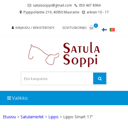
Skip
Skip
satulasoppi@gmail.com
050 467 8964
to
to
Pyyppöläntie 219, 40950 Muurame
arkisin 10 - 17
navigation
content
0
KIRJAUDU / REKISTERÖIDY
SOVITUSKORI(0)
Valikko
Etusivu
>
Satulamerkit
>
Lippo
> Lippo Smart 17″