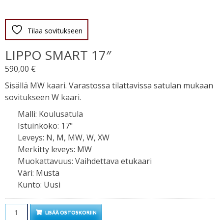
Tilaa sovitukseen
LIPPO SMART 17″
590,00
€
Sisällä MW kaari. Varastossa tilattavissa satulan mukaan
sovitukseen W kaari.
Malli
:
Koulusatula
Istuinkoko
:
17"
Leveys
:
N, M, MW, W, XW
Merkitty leveys
:
MW
Muokattavuus
:
Vaihdettava etukaari
Väri
:
Musta
Kunto
:
Uusi
Määrä
LISÄÄ OSTOSKORIIN