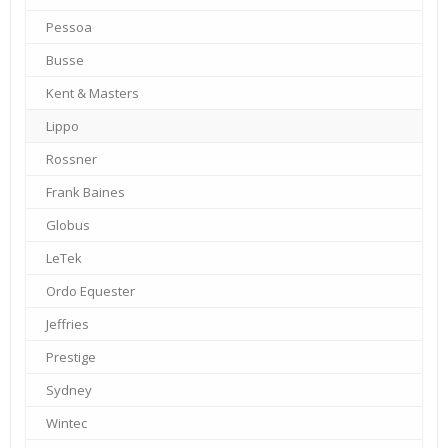
Pessoa
–
Busse
–
Kent & Masters
–
Lippo
–
Rossner
–
Frank Baines
–
Globus
–
LeTek
–
Ordo Equester
–
Jeffries
–
Prestige
–
Sydney
–
Wintec
–