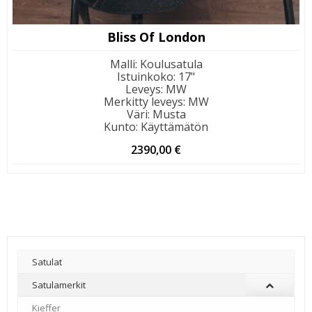
Bliss Of London
Malli
:
Koulusatula
Istuinkoko
:
17"
Leveys
:
MW
Merkitty leveys
:
MW
Väri
:
Musta
Kunto
:
Käyttämätön
2390,00
€
Satulat
Satulamerkit
Kieffer
–