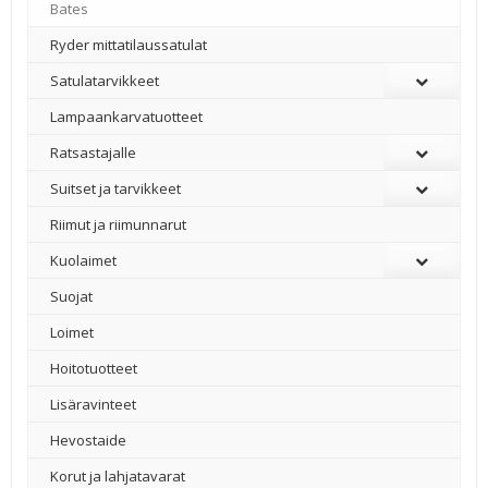
Bates
–
Ryder mittatilaussatulat
Satulatarvikkeet
–
Lampaankarvatuotteet
Ratsastajalle
Suitset ja tarvikkeet
Riimut ja riimunnarut
Kuolaimet
Suojat
Loimet
Hoitotuotteet
Lisäravinteet
Hevostaide
Korut ja lahjatavarat