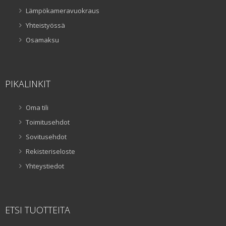
Lämpökameravuokraus
Yhteistyössä
Osamaksu
PIKALINKIT
Oma tili
Toimitusehdot
Sovitusehdot
Rekisteriseloste
Yhteystiedot
ETSI TUOTTEITA