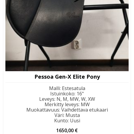
Pessoa Gen-X Elite Pony
Malli
:
Estesatula
Istuinkoko
:
16"
Leveys
:
N, M, MW, W, XW
Merkitty leveys
:
MW
Muokattavuus
:
Vaihdettava etukaari
Väri
:
Musta
Kunto
:
Uusi
1650,00
€