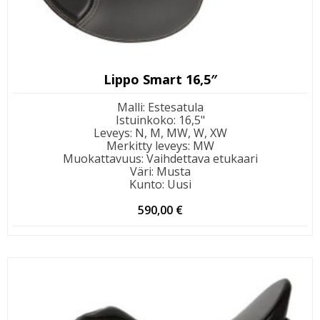
Lippo Smart 16,5″
Malli
:
Estesatula
Istuinkoko
:
16,5"
Leveys
:
N, M, MW, W, XW
Merkitty leveys
:
MW
Muokattavuus
:
Vaihdettava etukaari
Väri
:
Musta
Kunto
:
Uusi
590,00
€