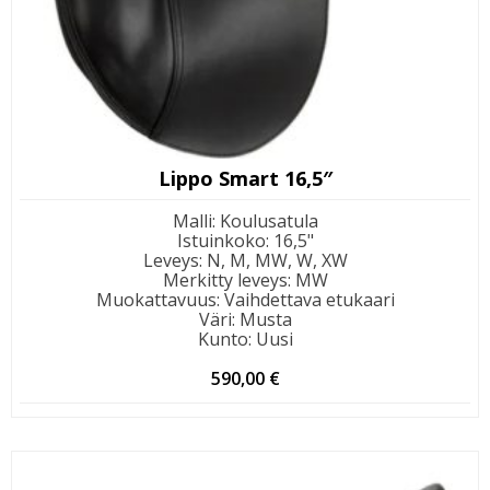
Lippo Smart 16,5″
Malli
:
Koulusatula
Istuinkoko
:
16,5"
Leveys
:
N, M, MW, W, XW
Merkitty leveys
:
MW
Muokattavuus
:
Vaihdettava etukaari
Väri
:
Musta
Kunto
:
Uusi
590,00
€