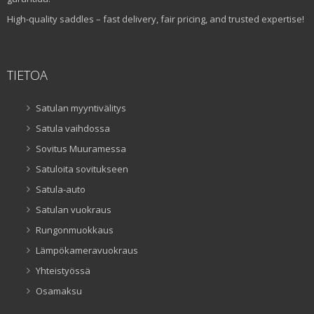
High-quality saddles – fast delivery, fair pricing, and trusted expertise!
TIETOA
Satulan myyntivälitys
Satula vaihdossa
Sovitus Muuramessa
Satuloita sovitukseen
Satula-auto
Satulan vuokraus
Rungonmuokkaus
Lämpökameravuokraus
Yhteistyössä
Osamaksu