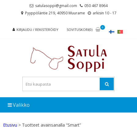
Skip
Skip
satulasoppi@gmail.com
050 467 8964
to
to
Pyyppöläntie 219, 40950 Muurame
arkisin 10 - 17
navigation
content
0
KIRJAUDU / REKISTERÖIDY
SOVITUSKORI(0)
Valikko
Etusivu
> Tuotteet avainsanalla “Smart”