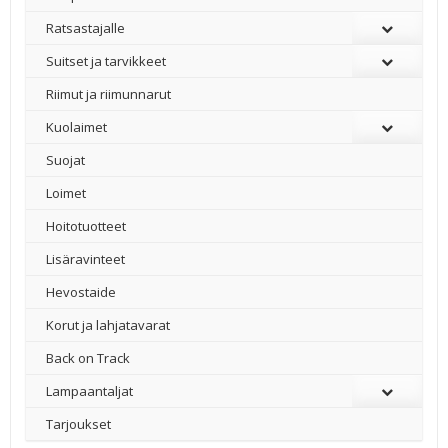
Ratsastajalle
Suitset ja tarvikkeet
Riimut ja riimunnarut
Kuolaimet
Suojat
Loimet
Hoitotuotteet
Lisäravinteet
Hevostaide
Korut ja lahjatavarat
Back on Track
Lampaantaljat
Tarjoukset