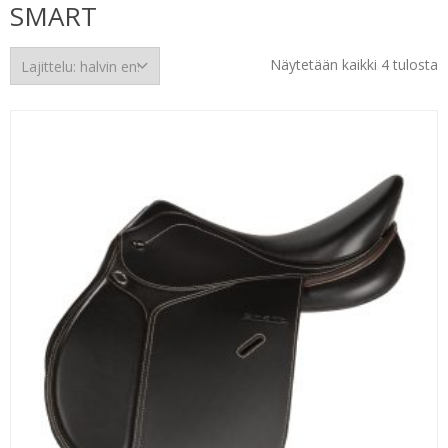
SMART
H
Näytetään kaikki 4 tulosta
e