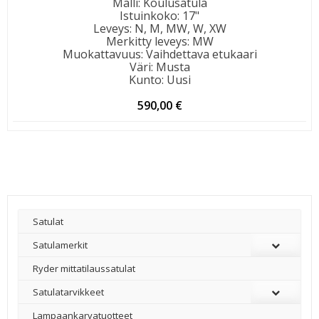
Malli
:
Koulusatula
Istuinkoko
:
17"
Leveys
:
N, M, MW, W, XW
Merkitty leveys
:
MW
Muokattavuus
:
Vaihdettava etukaari
Väri
:
Musta
Kunto
:
Uusi
590,00
€
Satulat
Satulamerkit
Ryder mittatilaussatulat
Satulatarvikkeet
–
Lampaankarvatuotteet