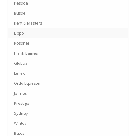
Pessoa
–
Busse
–
Kent & Masters
–
Lippo
–
Rossner
–
Frank Baines
–
Globus
–
LeTek
–
Ordo Equester
–
Jeffries
–
Prestige
–
Sydney
–
Wintec
–
Bates
–