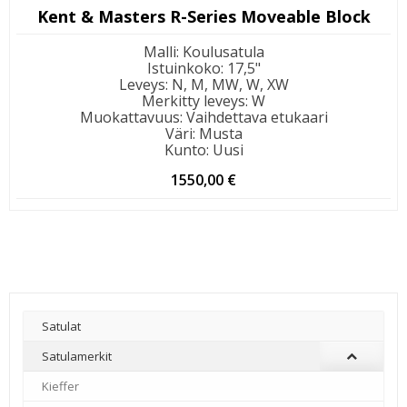
Kent & Masters R-Series Moveable Block
Malli
:
Koulusatula
Istuinkoko
:
17,5"
Leveys
:
N, M, MW, W, XW
Merkitty leveys
:
W
Muokattavuus
:
Vaihdettava etukaari
Väri
:
Musta
Kunto
:
Uusi
1550,00
€
Satulat
Satulamerkit
Kieffer
–