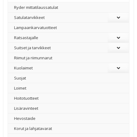
Ryder mittatilaussatulat
Satulatarvikkeet
–
Lampaankarvatuotteet
Ratsastajalle
Suitset ja tarvikkeet
Riimut ja riimunnarut
Kuolaimet
Suojat
Loimet
Hoitotuotteet
Lisäravinteet
Hevostaide
Korut ja lahjatavarat