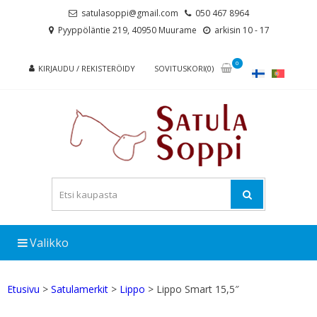
Skip
Skip
satulasoppi@gmail.com
050 467 8964
to
to
Pyyppöläntie 219, 40950 Muurame
arkisin 10 - 17
navigation
content
0
KIRJAUDU / REKISTERÖIDY
SOVITUSKORI(0)
Valikko
Etusivu
>
Satulamerkit
>
Lippo
> Lippo Smart 15,5″