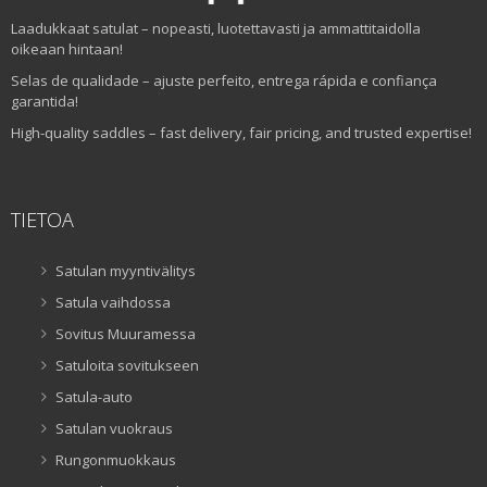
Laadukkaat satulat – nopeasti, luotettavasti ja ammattitaidolla
oikeaan hintaan!
Selas de qualidade – ajuste perfeito, entrega rápida e confiança
garantida!
High-quality saddles – fast delivery, fair pricing, and trusted expertise!
TIETOA
Satulan myyntivälitys
Satula vaihdossa
Sovitus Muuramessa
Satuloita sovitukseen
Satula-auto
Satulan vuokraus
Rungonmuokkaus