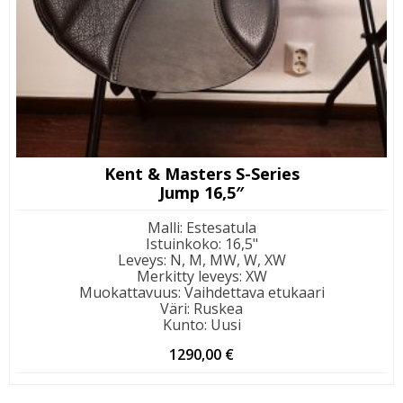
Kent & Masters S-Series
Jump 16,5″
Malli
:
Estesatula
Istuinkoko
:
16,5"
Leveys
:
N, M, MW, W, XW
Merkitty leveys
:
XW
Muokattavuus
:
Vaihdettava etukaari
Väri
:
Ruskea
Kunto
:
Uusi
1290,00
€