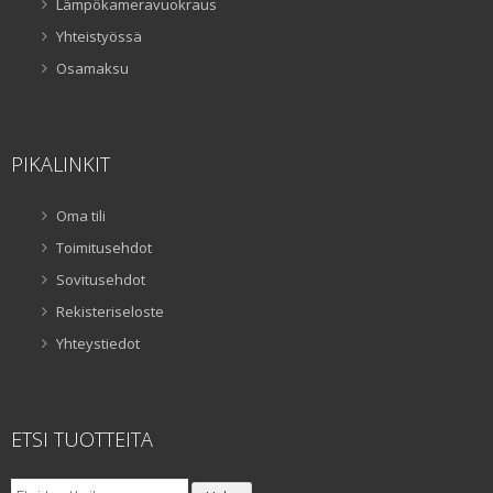
Lämpökameravuokraus
Yhteistyössä
Osamaksu
PIKALINKIT
Oma tili
Toimitusehdot
Sovitusehdot
Rekisteriseloste
Yhteystiedot
ETSI TUOTTEITA
Etsi: