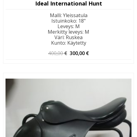
Ideal International Hunt
Malli
:
Yleissatula
Istuinkoko
:
18"
Leveys
:
M
Merkitty leveys
:
M
Väri
:
Ruskea
Kunto
:
Käytetty
Alkuperäinen
Nykyinen
400,00
€
300,00
€
hinta
hinta
oli:
on:
400,00 €.
300,00 €.