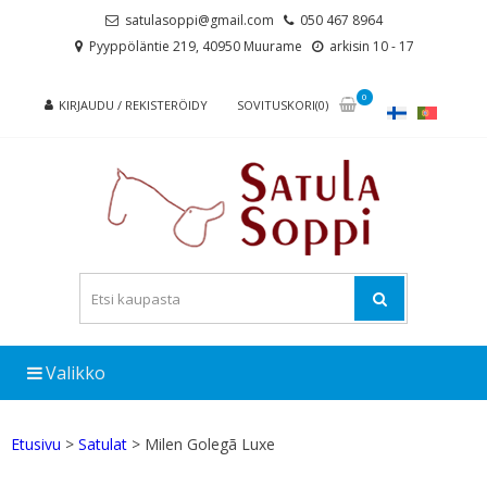
Skip
Skip
satulasoppi@gmail.com
050 467 8964
to
to
Pyyppöläntie 219, 40950 Muurame
arkisin 10 - 17
navigation
content
0
KIRJAUDU / REKISTERÖIDY
SOVITUSKORI(0)
Valikko
Etusivu
>
Satulat
> Milen Golegã Luxe