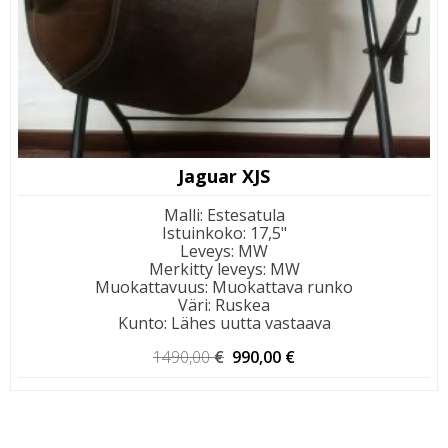
Jaguar XJS
Malli
:
Estesatula
Istuinkoko
:
17,5"
Leveys
:
MW
Merkitty leveys
:
MW
Muokattavuus
:
Muokattava runko
Väri
:
Ruskea
Kunto
:
Lähes uutta vastaava
Alkuperäinen
Nykyinen
1490,00
€
990,00
€
hinta
hinta
oli:
on:
1490,00 €.
990,00 €.