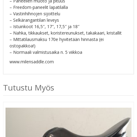
– Paneelien muoto ja pituus
– Freedom-paneelit lapatilalla
– Vastinhihnojen sijoittelu
– Selkärangantilan leveys
– Istuinkoot 16,5″, 17″, 17,5″ ja 18″
– Nahka, tikkaukset, koristereunukset, takakaari, kristallit
– Mittatilausmaksu 170e hyvitetään hinnasta (ei
ostopakkoa!)
– Normaali valmistusaika n. 5 viikkoa
www.milensaddle.com
Tutustu Myös