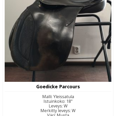
Goedicke Parcours
Malli
:
Yleissatula
Istuinkoko
:
18"
Leveys
:
W
Merkitty leveys
:
W
Väri
:
Musta