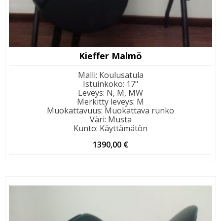
Kieffer Malmö
Malli
:
Koulusatula
Istuinkoko
:
17"
Leveys
:
N, M, MW
Merkitty leveys
:
M
Muokattavuus
:
Muokattava runko
Väri
:
Musta
Kunto
:
Käyttämätön
1390,00
€