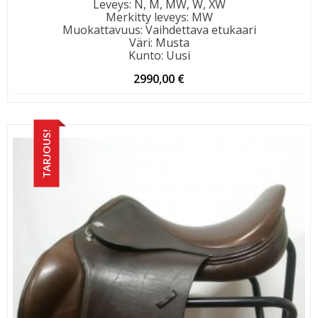
Leveys
:
N, M, MW, W, XW
Merkitty leveys
:
MW
Muokattavuus
:
Vaihdettava etukaari
Väri
:
Musta
Kunto
:
Uusi
2990,00
€
TARJOUS!