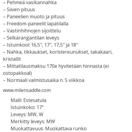
– Pehmeä vasikannahka
– Siiven pituus
– Paneelien muoto ja pituus
– Freedom-paneelit lapatilalla
– Vastinhihnojen sijoittelu
– Selkärangantilan leveys
– Istuinkoot 16,5″, 17″, 17,5″ ja 18″
– Nahka, tikkaukset, koristereunukset, takakaari,
kristallit
– Mittatilausmaksu 170e hyvitetään hinnasta (ei
ostopakkoa!)
– Normaali valmistusaika n. 5 viikkoa
www.milensaddle.com
Malli
:
Estesatula
Istuinkoko
:
17"
Leveys
:
MW, W
Merkitty leveys
:
MW
Muokattavuus
:
Muokattava runko