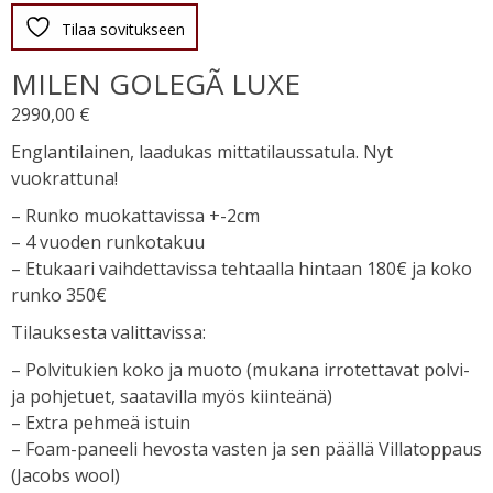
Tilaa sovitukseen
MILEN GOLEGÃ LUXE
2990,00
€
Englantilainen, laadukas mittatilaussatula. Nyt
vuokrattuna!
– Runko muokattavissa +-2cm
– 4 vuoden runkotakuu
– Etukaari vaihdettavissa tehtaalla hintaan 180€ ja koko
runko 350€
Tilauksesta valittavissa:
– Polvitukien koko ja muoto (mukana irrotettavat polvi-
ja pohjetuet, saatavilla myös kiinteänä)
– Extra pehmeä istuin
– Foam-paneeli hevosta vasten ja sen päällä Villatoppaus
(Jacobs wool)