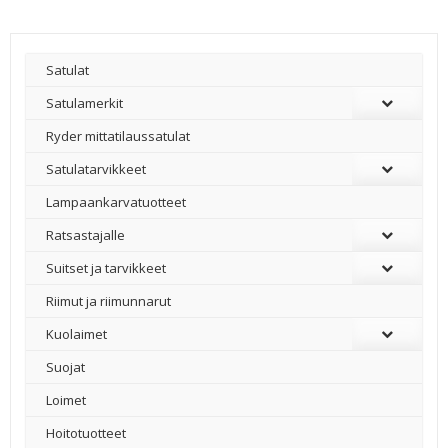
Satulat
Satulamerkit
Ryder mittatilaussatulat
Satulatarvikkeet
–
Lampaankarvatuotteet
Ratsastajalle
Suitset ja tarvikkeet
Riimut ja riimunnarut
Kuolaimet
Suojat
Loimet
Hoitotuotteet