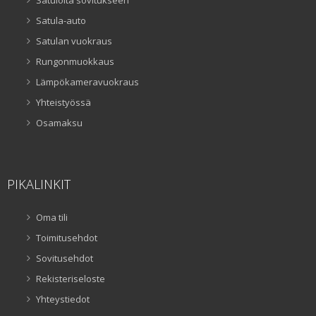
Satula-auto
Satulan vuokraus
Rungonmuokkaus
Lämpökameravuokraus
Yhteistyössä
Osamaksu
PIKALINKIT
Oma tili
Toimitusehdot
Sovitusehdot
Rekisteriseloste
Yhteystiedot