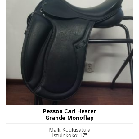
Pessoa Carl Hester
Grande Monoflap
Malli
:
Koulusatula
Istuinkoko
:
17"