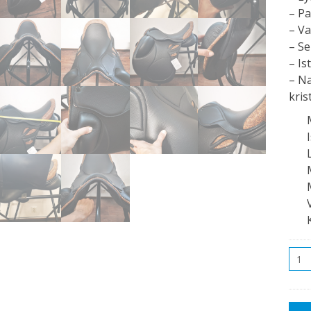
– Pa
– Va
– Se
– Is
– Na
krist
Mää