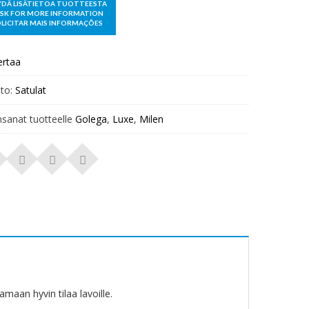
ertaa
to:
Satulat
nsanat tuotteelle
Golega
,
Luxe
,
Milen
aan hyvin tilaa lavoille.