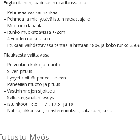
Englantilainen, laadukas mittatilaussatula
– Pehmeää vasikannahkaa
– Pehmeä ja miellyttävä istuin ratsastajalle
– Muotoiltu lapatila
– Runko muokattavissa +-2cm
– 4 vuoden runkotakuu
– Etukaari vaihdettavissa tehtaalla hintaan 180€ ja koko runko 350€
Tilauksesta valittavissa:
– Polvitukien koko ja muoto
– Siiven pituus
– Lyhyet / pitkät paneelit eteen
– Paneelien muoto ja pituus
– Vastinhihnojen sijoittelu
– Selkärangantilan leveys
– Istuinkoot 16,5″, 17″, 17,5″ ja 18″
– Nahka, tikkaukset, koristereunukset, takakaari, kristallit
Tutustu Myös