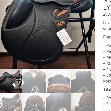
LY
299
Leve
suun
Engl
– P
– Pe
– Mu
– R
– 4
– Et
kok
Tila
– Po
– Si
– Ly