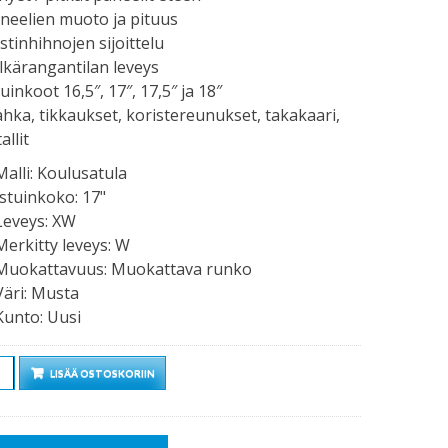
neelien muoto ja pituus
stinhihnojen sijoittelu
lkärangantilan leveys
tuinkoot 16,5″, 17″, 17,5″ ja 18″
hka, tikkaukset, koristereunukset, takakaari,
allit
Malli
:
Koulusatula
Istuinkoko
:
17"
Leveys
:
XW
Merkitty leveys
:
W
Muokattavuus
:
Muokattava runko
Väri
:
Musta
Kunto
:
Uusi
rä
LISÄÄ OSTOSKORIIN