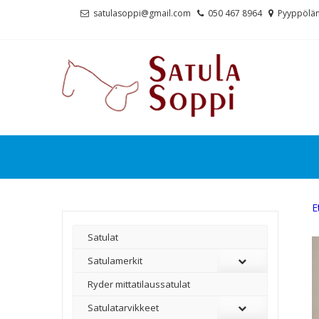
Skip
Skip
satulasoppi@gmail.com
050 467 8964
Pyyppölän
to
to
navigation
content
E
Satulat
Satulamerkit
Ryder mittatilaussatulat
Satulatarvikkeet
–