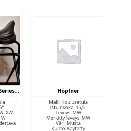
Kent & Masters S-Series Moveable Block
Höpfner
ula
Malli
:
Koulusatula
5"
Istuinkoko
:
16,5"
 W, XW
Leveys
:
MW
:
W
Merkitty leveys
:
MW
dettava
Väri
:
Musta
Kunto
:
Käytetty