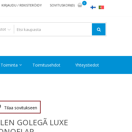
0
KIRJAUDU / REKISTERÖIDY
SOVITUSKORI(0)
Toiminta
Toimitusehdot
Yhteystiedot
Tilaa sovitukseen
LEN GOLEGÃ LUXE
ONOFLAP