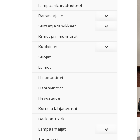
Lampaankarvatuotteet
Ratsastajalle
Suitset ja tarvikkeet
Riimut ja riimunnarut
Kuolaimet
Suojat
Loimet
Hoitotuotteet
Lisäravinteet
Hevostaide
Korut ja lahjatavarat
Back on Track
Lampaantaljat
Tarjoukset