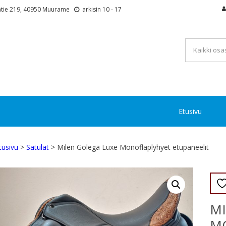
tie 219, 40950 Muurame
arkisin 10 - 17
Etusivu
tusivu
>
Satulat
> Milen Golegã Luxe Monoflaplyhyet etupaneelit
MI
M