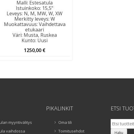
Malli
:
Estesatula
Istuinkoko
:
15,5"
Leveys
:
N, M, MW, W, XW
Merkitty leveys
:
W
Muokattavuus
:
Vaihdettava
etukaari
Väri
:
Musta, Ruskea
Kunto
:
Uusi
1250,00
€
PIKALINKIT
ETSI TUO
Etsi:
ulan myyntivälitys
Oma tili
ula vaihdossa
Toimitusehdot
Haku