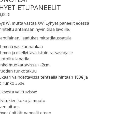
HYET ETUPANEELIT
0,00
€
ys W, mutta vastaa XW! Lyhyet paneelit edessä
niteltu antamaan hyvin tilaa lavoille.
antilainen, laadukas mittatilaussatula
ehmeää vasikannahkaa
hmeä ja miellyttävä istuin ratsastajalle
otoiltu lapatila
unko muokattavissa +-2cm
 vuoden runkotakuu
ukaari vaihdettavissa tehtaalla hintaan 180€ ja
o runko 350€
uksesta valittavissa:
lvitukien koko ja muoto
iven pituus
hyet / pitkät paneelit eteen