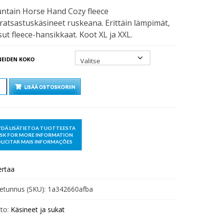
ntain Horse Hand Cozy fleece
iratsastuskäsineet ruskeana. Erittäin lämpimät,
ut fleece-hansikkaat. Koot XL ja XXL.
NEIDEN KOKO
Ä
LISÄÄ OSTOSKORIIN
ertaa
etunnus (SKU):
1a342660afba
to:
Käsineet ja sukat