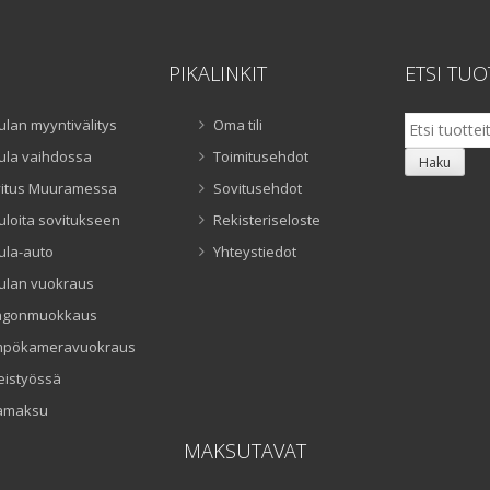
PIKALINKIT
ETSI TUO
Etsi:
ulan myyntivälitys
Oma tili
ula vaihdossa
Toimitusehdot
Haku
itus Muuramessa
Sovitusehdot
uloita sovitukseen
Rekisteriseloste
ula-auto
Yhteystiedot
ulan vuokraus
ngonmuokkaus
mpökameravuokraus
eistyössä
amaksu
MAKSUTAVAT