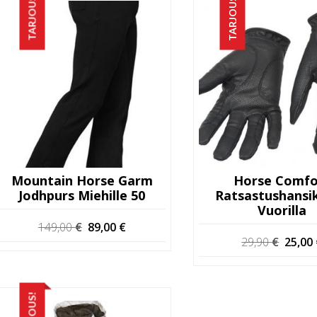
TARJOUS!
TARJOUS!
Mountain Horse Garm
Horse Comfo
Jodhpurs Miehille 50
Ratsastushansi
Vuorilla
Alkuperäinen
Nykyinen
149,00
€
89,00
€
hinta
hinta
Alkup
29,90
€
25,00
oli:
on:
hinta
149,00 €.
89,00 €.
oli:
29,90 
TARJOUS!