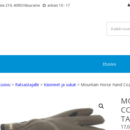
tie 219, 40950 Muurame
arkisin 10 - 17
Etusivu
tusivu
>
Ratsastajalle
>
Käsineet ja sukat
> Mountain Horse Hand Cozy 
M
CO
TA
17,