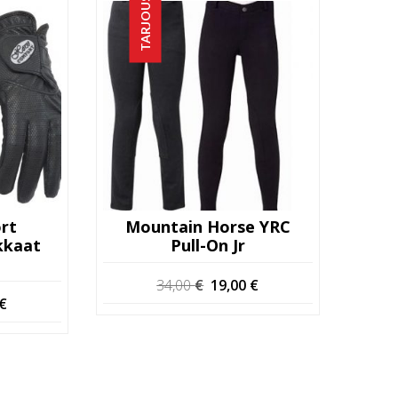
TARJOUS!
rt
Mountain Horse YRC
kkaat
Pull-On Jr
Alkuperäinen
Nykyinen
34,00
€
19,00
€
hinta
hinta
eräinen
Nykyinen
€
oli:
on:
hinta
34,00 €.
19,00 €.
on:
€.
25,00 €.