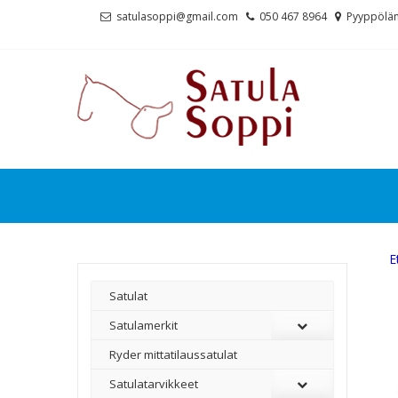
Skip
Skip
satulasoppi@gmail.com
050 467 8964
Pyyppölän
to
to
navigation
content
E
Satulat
Satulamerkit
Ryder mittatilaussatulat
Satulatarvikkeet
–