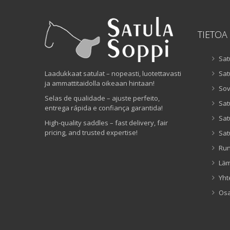
TIETOA
Sat
Laadukkaat satulat – nopeasti, luotettavasti
Sat
ja ammattitaidolla oikeaan hintaan!
Sov
Selas de qualidade – ajuste perfeito,
Sat
entrega rápida e confiança garantida!
Sat
High-quality saddles – fast delivery, fair
pricing, and trusted expertise!
Sat
Ru
Lä
Yht
Os