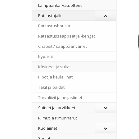
Lampaankarvatuotteet
Ratsastajalle
Ratsastushousut
Ratsastussaappaat ja -kengät
Chapsit / saappaanvarret
Kypärät
Käsineet ja sukat
Pipot ja kaulaliinat
Takit ja paidat
Turvaliivit ja heijastimet
Suitset ja tarvikkeet
Riimut ja riimunnarut
Kuolaimet
Suojat