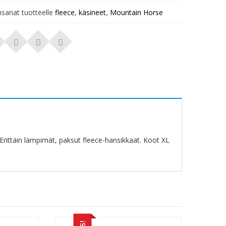
nsanat tuotteelle
fleece
,
käsineet
,
Mountain Horse
rittäin lämpimät, paksut fleece-hansikkaat. Koot XL