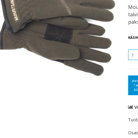
Mou
talv
paks
KÄSI
MÄÄR
V
Tuot
Osas