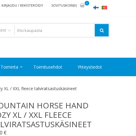
0
KIRJAUDU / REKISTERÖIDY
SOVITUSKORI(0)
Toiminta
Toimitusehdot
Yhteystiedot
XL / XXL fleece talviratsastuskäsineet
OUNTAIN HORSE HAND
ZY XL / XXL FLEECE
LVIRATSASTUSKÄSINEET
00
€