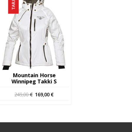
Mountain Horse
Winnipeg Takki S
Alkuperäinen
Nykyinen
249,00
€
169,00
€
hinta
hinta
oli:
on:
249,00 €.
169,00 €.