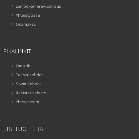
Lämpökameravuokraus
Yhteistyössä
Osamaksu
PIKALINKIT
Oma tili
Toimitusehdot
Sovitusehdot
Rekisteriseloste
Yhteystiedot
ETSI TUOTTEITA