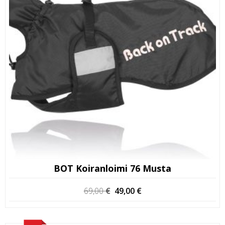
BOT Koiranloimi 76 Musta
Alkuperäinen
Nykyinen
69,00
€
49,00
€
hinta
hinta
oli:
on:
69,00 €.
49,00 €.