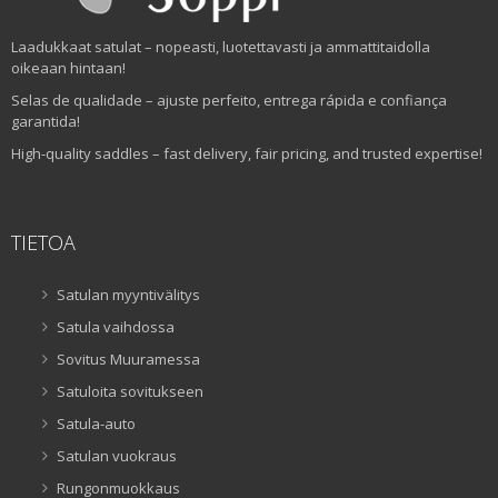
Laadukkaat satulat – nopeasti, luotettavasti ja ammattitaidolla
oikeaan hintaan!
Selas de qualidade – ajuste perfeito, entrega rápida e confiança
garantida!
High-quality saddles – fast delivery, fair pricing, and trusted expertise!
TIETOA
Satulan myyntivälitys
Satula vaihdossa
Sovitus Muuramessa
Satuloita sovitukseen
Satula-auto
Satulan vuokraus
Rungonmuokkaus