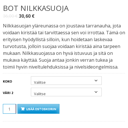
BOT NILKKASUOJA
Alkuperäinen
Nykyinen
36,00
€
30,60
€
hinta
hinta
Nilkkasuojan yläreunassa on joustava tarranauha, jota
oli:
on:
voidaan kiristää tai tarvittaessa sen voi irrottaa. Tämä on
36,00 €.
30,60 €.
erityisen hyödyllistä silloin, kun hoidetaan laskevaa
turvotusta, jolloin suojaa voidaan kiristää aina tarpeen
mukaan. Nilkkasuojassa on hyvä istuvuus ja sitä on
mukava käyttää. Suoja antaa jonkin verran tukea ja
toimii hyvin niveltulehduksissa ja nivelsideongelmissa.
KOKO
VÄRI 2
MÄÄRÄ
LISÄÄ OSTOSKORIIN