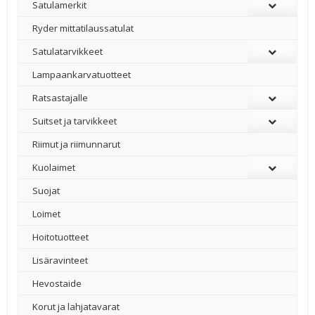
Satulamerkit
Ryder mittatilaussatulat
Satulatarvikkeet
–
Lampaankarvatuotteet
Ratsastajalle
Suitset ja tarvikkeet
Riimut ja riimunnarut
Kuolaimet
Suojat
Loimet
Hoitotuotteet
Lisäravinteet
Hevostaide
Korut ja lahjatavarat