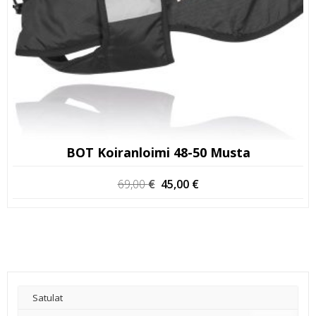
BOT Koiranloimi 48-50 Musta
Alkuperäinen
Nykyinen
69,00
€
45,00
€
hinta
hinta
oli:
on:
69,00 €.
45,00 €.
Satulat