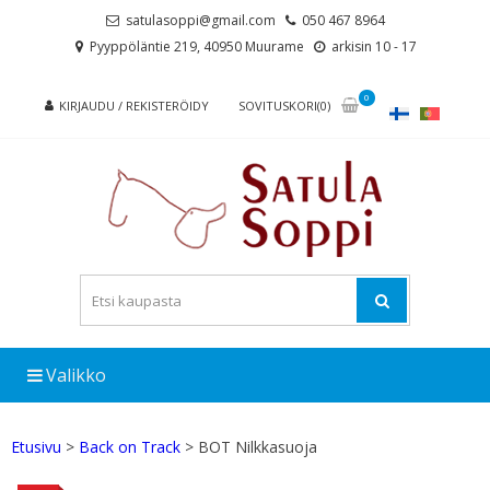
Skip
Skip
satulasoppi@gmail.com
050 467 8964
to
to
Pyyppöläntie 219, 40950 Muurame
arkisin 10 - 17
navigation
content
0
KIRJAUDU / REKISTERÖIDY
SOVITUSKORI(0)
Valikko
Etusivu
>
Back on Track
> BOT Nilkkasuoja