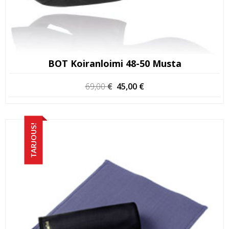
BOT Koiranloimi 48-50 Musta
Alkuperäinen
Nykyinen
69,00
€
45,00
€
hinta
hinta
oli:
on:
69,00 €.
45,00 €.
TARJOUS!