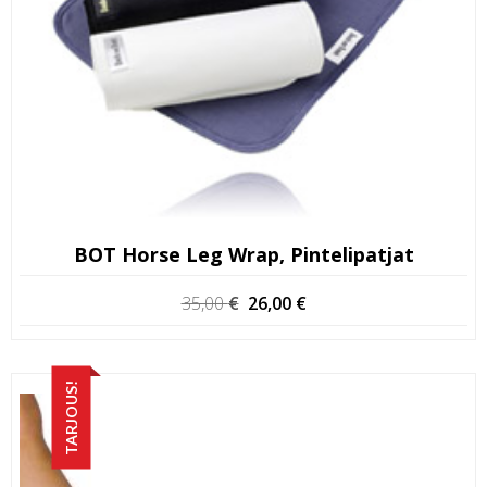
BOT Horse Leg Wrap, Pintelipatjat
Alkuperäinen
Nykyinen
35,00
€
26,00
€
hinta
hinta
oli:
on:
35,00 €.
26,00 €.
TARJOUS!