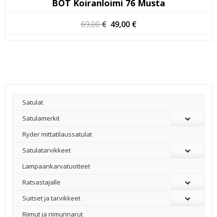
BOT Koiranloimi 76 Musta
Alkuperäinen
Nykyinen
69,00
€
49,00
€
hinta
hinta
oli:
on:
69,00 €.
49,00 €.
Satulat
Satulamerkit
Ryder mittatilaussatulat
Satulatarvikkeet
–
Lampaankarvatuotteet
Ratsastajalle
Suitset ja tarvikkeet
Riimut ja riimunnarut