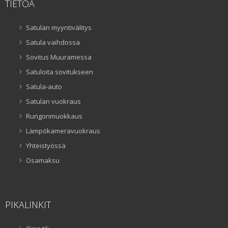
TIETOA
Satulan myyntivälitys
Satula vaihdossa
Sovitus Muuramessa
Satuloita sovitukseen
Satula-auto
Satulan vuokraus
Rungonmuokkaus
Lämpökameravuokraus
Yhteistyössä
Osamaksu
PIKALINKIT