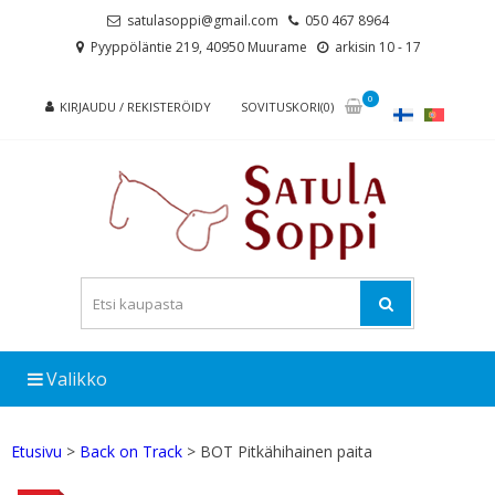
Skip
Skip
satulasoppi@gmail.com
050 467 8964
to
to
Pyyppöläntie 219, 40950 Muurame
arkisin 10 - 17
navigation
content
0
KIRJAUDU / REKISTERÖIDY
SOVITUSKORI(0)
Valikko
Etusivu
>
Back on Track
> BOT Pitkähihainen paita