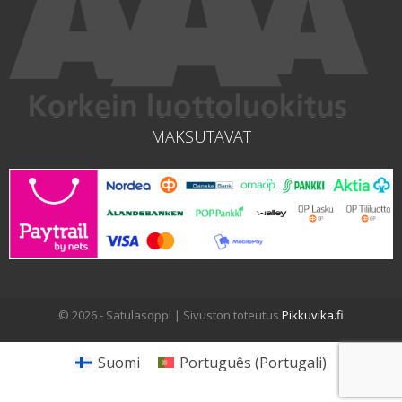
MAKSUTAVAT
© 2026 - Satulasoppi | Sivuston toteutus
Pikkuvika.fi
Suomi
Português
(
Portugali
)