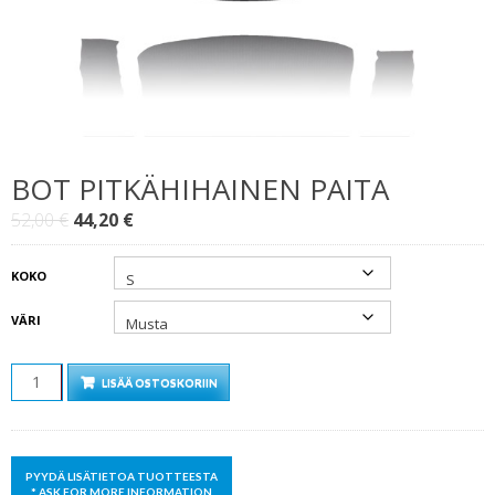
BOT PITKÄHIHAINEN PAITA
Alkuperäinen
Nykyinen
52,00
€
44,20
€
hinta
hinta
oli:
on:
KOKO
52,00 €.
44,20 €.
VÄRI
MÄÄRÄ
LISÄÄ OSTOSKORIIN