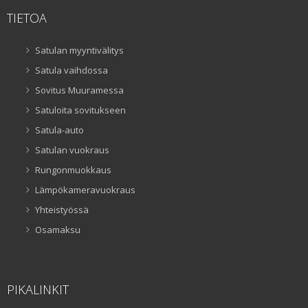
TIETOA
Satulan myyntivälitys
Satula vaihdossa
Sovitus Muuramessa
Satuloita sovitukseen
Satula-auto
Satulan vuokraus
Rungonmuokkaus
Lämpökameravuokraus
Yhteistyössä
Osamaksu
PIKALINKIT