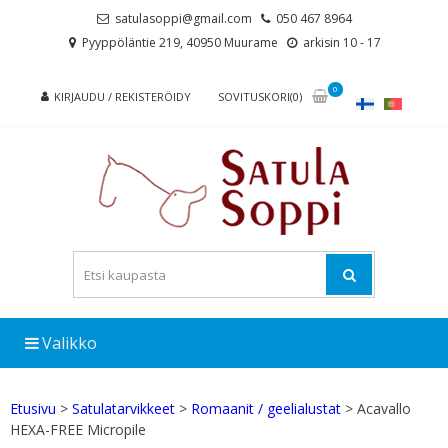
Skip
Skip
satulasoppi@gmail.com
050 467 8964
to
to
Pyyppöläntie 219, 40950 Muurame
arkisin 10 - 17
navigation
content
0
KIRJAUDU / REKISTERÖIDY
SOVITUSKORI(0)
Valikko
Etusivu
>
Satulatarvikkeet
>
Romaanit / geelialustat
> Acavallo
HEXA-FREE Micropile