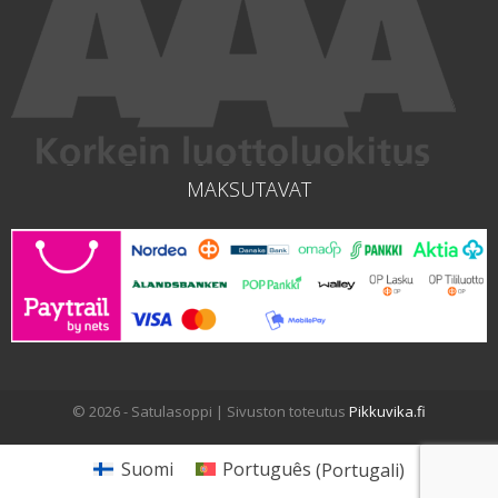
MAKSUTAVAT
© 2026 - Satulasoppi | Sivuston toteutus
Pikkuvika.fi
Suomi
Português
(
Portugali
)