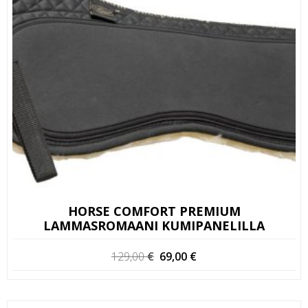
HORSE COMFORT PREMIUM
LAMMASROMAANI KUMIPANELILLA
Alkuperäinen
Nykyinen
129,00
€
69,00
€
hinta
hinta
oli:
on:
129,00 €.
69,00 €.