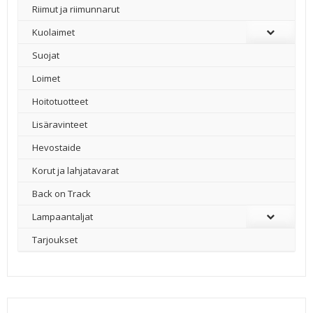
Riimut ja riimunnarut
Kuolaimet
Suojat
Loimet
Hoitotuotteet
Lisäravinteet
Hevostaide
Korut ja lahjatavarat
Back on Track
Lampaantaljat
Tarjoukset