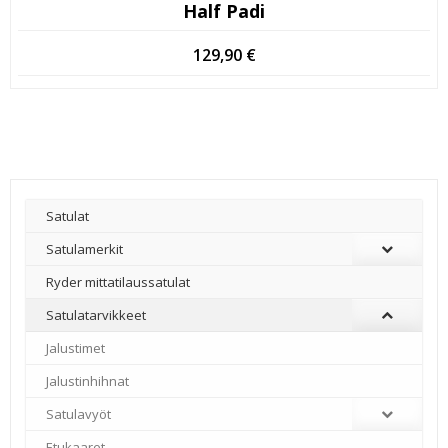
Half Padi
129,90
€
Satulat
Satulamerkit
Ryder mittatilaussatulat
Satulatarvikkeet
–
Jalustimet
Jalustinhihnat
Satulavyöt
Etukaaret