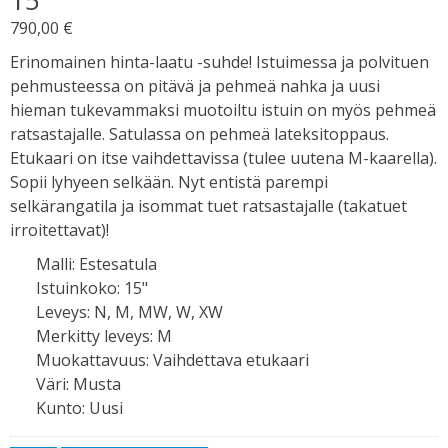
15″
790,00
€
Erinomainen hinta-laatu -suhde! Istuimessa ja polvituen
pehmusteessa on pitävä ja pehmeä nahka ja uusi
hieman tukevammaksi muotoiltu istuin on myös pehmeä
ratsastajalle. Satulassa on pehmeä lateksitoppaus.
Etukaari on itse vaihdettavissa (tulee uutena M-kaarella).
Sopii lyhyeen selkään. Nyt entistä parempi
selkärangatila ja isommat tuet ratsastajalle (takatuet
irroitettavat)!
Malli
:
Estesatula
Istuinkoko
:
15"
Leveys
:
N, M, MW, W, XW
Merkitty leveys
:
M
Muokattavuus
:
Vaihdettava etukaari
Väri
:
Musta
Kunto
:
Uusi