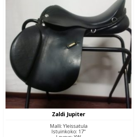
Zaldi Jupiter
Malli
:
Yleissatula
Istuinkoko
:
17"
Leveys
:
XW