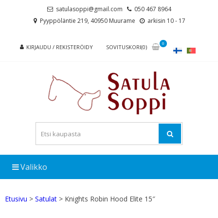
Skip
Skip
satulasoppi@gmail.com
050 467 8964
to
to
Pyyppöläntie 219, 40950 Muurame
arkisin 10 - 17
navigation
content
0
KIRJAUDU / REKISTERÖIDY
SOVITUSKORI(0)
Valikko
Etusivu
>
Satulat
> Knights Robin Hood Elite 15″