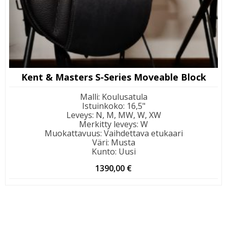
Kent & Masters S-Series Moveable Block
Malli
:
Koulusatula
Istuinkoko
:
16,5"
Leveys
:
N, M, MW, W, XW
Merkitty leveys
:
W
Muokattavuus
:
Vaihdettava etukaari
Väri
:
Musta
Kunto
:
Uusi
1390,00
€