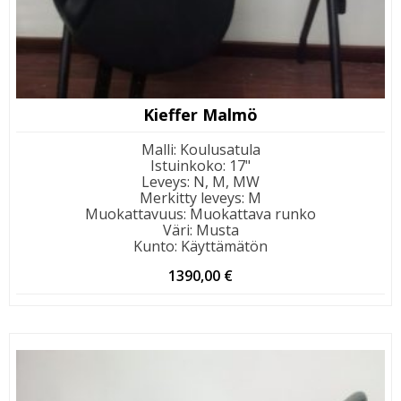
Kieffer Malmö
Malli
:
Koulusatula
Istuinkoko
:
17"
Leveys
:
N, M, MW
Merkitty leveys
:
M
Muokattavuus
:
Muokattava runko
Väri
:
Musta
Kunto
:
Käyttämätön
1390,00
€