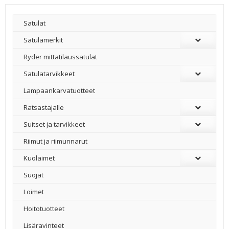
Satulat
Satulamerkit
Ryder mittatilaussatulat
Satulatarvikkeet
–
Lampaankarvatuotteet
Ratsastajalle
Suitset ja tarvikkeet
Riimut ja riimunnarut
Kuolaimet
Suojat
Loimet
Hoitotuotteet
Lisäravinteet