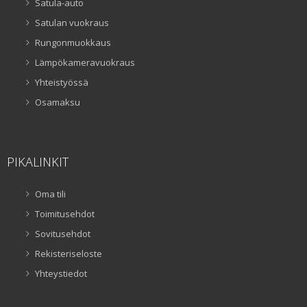
Satula-auto
Satulan vuokraus
Rungonmuokkaus
Lämpökameravuokraus
Yhteistyössä
Osamaksu
PIKALINKIT
Oma tili
Toimitusehdot
Sovitusehdot
Rekisteriseloste
Yhteystiedot