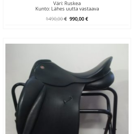
Väri
:
Ruskea
Kunto
:
Lähes uutta vastaava
Alkuperäinen
Nykyinen
1490,00
€
990,00
€
hinta
hinta
oli:
on:
1490,00 €.
990,00 €.