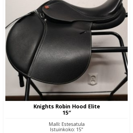
Knights Robin Hood Elite
15″
Malli
:
Estesatula
Istuinkoko
:
15"