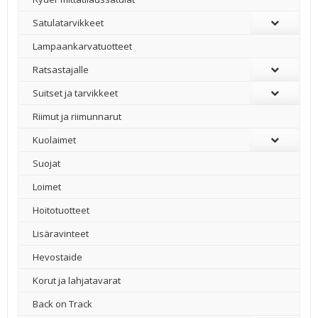
Satulatarvikkeet
–
Lampaankarvatuotteet
Ratsastajalle
Suitset ja tarvikkeet
Riimut ja riimunnarut
Kuolaimet
Suojat
Loimet
Hoitotuotteet
Lisäravinteet
Hevostaide
Korut ja lahjatavarat
Back on Track