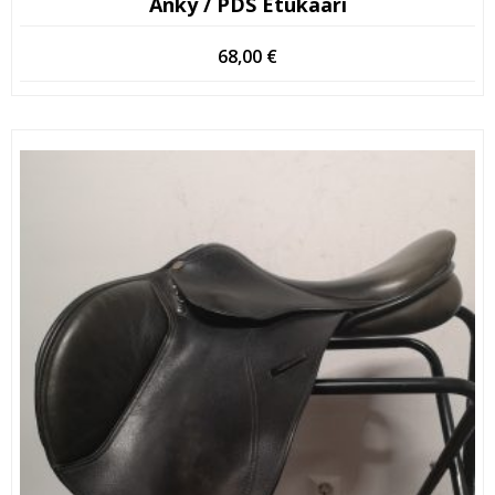
Anky / PDS Etukaari
68,00
€