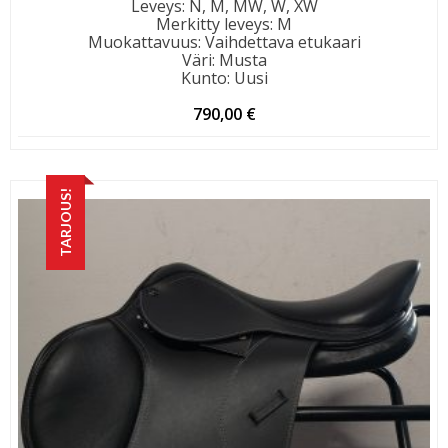
Leveys
:
N, M, MW, W, XW
Merkitty leveys
:
M
Muokattavuus
:
Vaihdettava etukaari
Väri
:
Musta
Kunto
:
Uusi
790,00
€
TARJOUS!