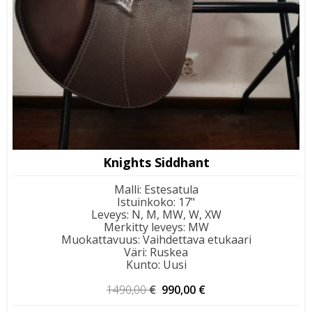
Knights Siddhant
Malli
:
Estesatula
Istuinkoko
:
17"
Leveys
:
N, M, MW, W, XW
Merkitty leveys
:
MW
Muokattavuus
:
Vaihdettava etukaari
Väri
:
Ruskea
Kunto
:
Uusi
Alkuperäinen
Nykyinen
1490,00
€
990,00
€
hinta
hinta