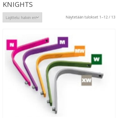
KNIGHTS
H
Näytetään tulokset 1–12 / 13
e