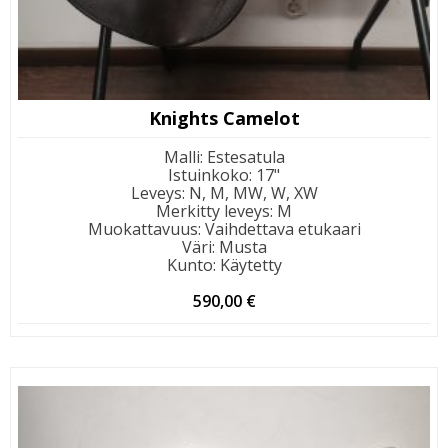
Knights Camelot
Malli
:
Estesatula
Istuinkoko
:
17"
Leveys
:
N, M, MW, W, XW
Merkitty leveys
:
M
Muokattavuus
:
Vaihdettava etukaari
Väri
:
Musta
Kunto
:
Käytetty
590,00
€