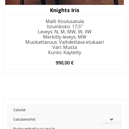
Knights Iris
Malli
:
Koulusatula
Istuinkoko
:
17,5"
Leveys
:
N, M, MW, W, XW
Merkitty leveys
:
MW
Muokattavuus
:
Vaihdettava etukaari
Väri
:
Musta
Kunto
:
Käytetty
990,00
€
Satulat
Satulamerkit
Ryder mittatilaussatulat