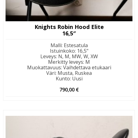
Knights Robin Hood Elite
16,5″
Malli
:
Estesatula
Istuinkoko
:
16,5"
Leveys
:
N, M, MW, W, XW
Merkitty leveys
:
M
Muokattavuus
:
Vaihdettava etukaari
Väri
:
Musta, Ruskea
Kunto
:
Uusi
790,00
€