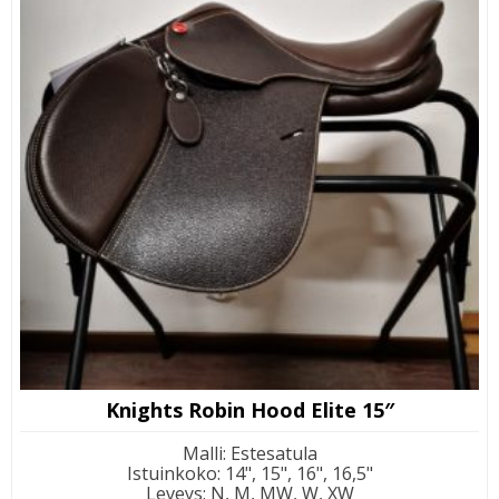
Knights Robin Hood Elite 15″
Malli
:
Estesatula
Istuinkoko
:
14", 15", 16", 16,5"
Leveys
:
N, M, MW, W, XW