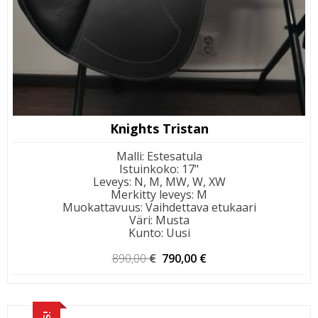
Knights Tristan
Malli
:
Estesatula
Istuinkoko
:
17"
Leveys
:
N, M, MW, W, XW
Merkitty leveys
:
M
Muokattavuus
:
Vaihdettava etukaari
Väri
:
Musta
Kunto
:
Uusi
Alkuperäinen
Nykyinen
890,00
€
790,00
€
hinta
hinta
oli:
on:
890,00 €.
790,00 €.