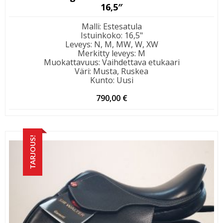
16,5″
Malli
:
Estesatula
Istuinkoko
:
16,5"
Leveys
:
N, M, MW, W, XW
Merkitty leveys
:
M
Muokattavuus
:
Vaihdettava etukaari
Väri
:
Musta, Ruskea
Kunto
:
Uusi
790,00
€
TARJOUS!