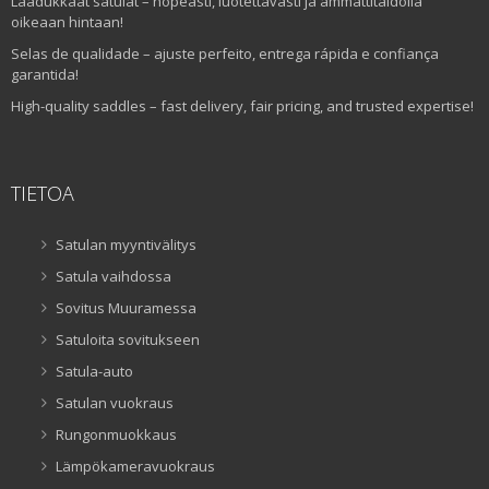
Laadukkaat satulat – nopeasti, luotettavasti ja ammattitaidolla
oikeaan hintaan!
Selas de qualidade – ajuste perfeito, entrega rápida e confiança
garantida!
High-quality saddles – fast delivery, fair pricing, and trusted expertise!
TIETOA
Satulan myyntivälitys
Satula vaihdossa
Sovitus Muuramessa
Satuloita sovitukseen
Satula-auto
Satulan vuokraus
Rungonmuokkaus
Lämpökameravuokraus