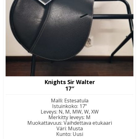
Knights Sir Walter
17″
Malli
:
Estesatula
Istuinkoko
:
17"
Leveys
:
N, M, MW, W, XW
Merkitty leveys
:
M
Muokattavuus
:
Vaihdettava etukaari
Väri
:
Musta
Kunto
:
Uusi