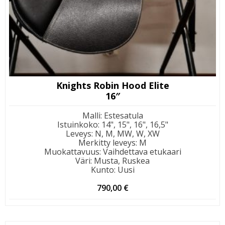
Knights Robin Hood Elite
16″
Malli
:
Estesatula
Istuinkoko
:
14", 15", 16", 16,5"
Leveys
:
N, M, MW, W, XW
Merkitty leveys
:
M
Muokattavuus
:
Vaihdettava etukaari
Väri
:
Musta, Ruskea
Kunto
:
Uusi
790,00
€