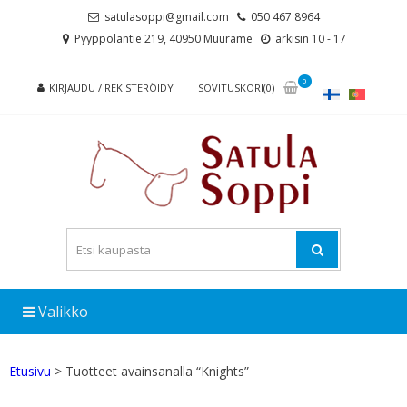
Skip
Skip
satulasoppi@gmail.com
050 467 8964
to
to
Pyyppöläntie 219, 40950 Muurame
arkisin 10 - 17
navigation
content
0
KIRJAUDU / REKISTERÖIDY
SOVITUSKORI(0)
Valikko
Etusivu
> Tuotteet avainsanalla “Knights”