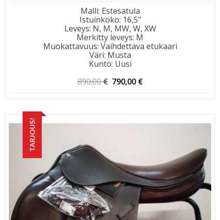
Malli
:
Estesatula
Istuinkoko
:
16,5"
Leveys
:
N, M, MW, W, XW
Merkitty leveys
:
M
Muokattavuus
:
Vaihdettava etukaari
Väri
:
Musta
Kunto
:
Uusi
Alkuperäinen
Nykyinen
890,00
€
790,00
€
hinta
hinta
oli:
on:
890,00 €.
790,00 €.
TARJOUS!