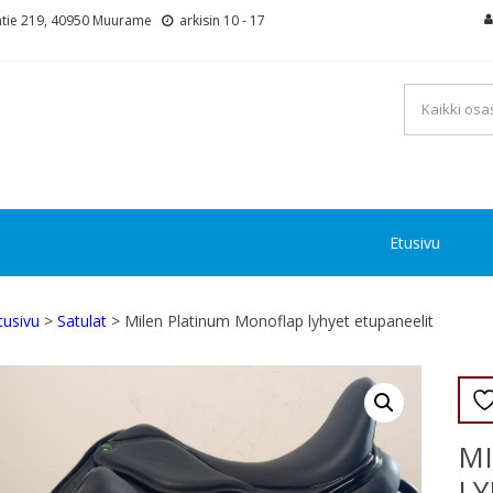
tie 219, 40950 Muurame
arkisin 10 - 17
Etusivu
tusivu
>
Satulat
> Milen Platinum Monoflap lyhyet etupaneelit
M
LY