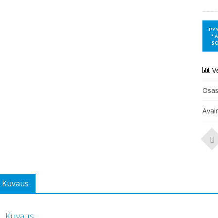
V
Osas
Avai
Kuvaus
Kuvaus