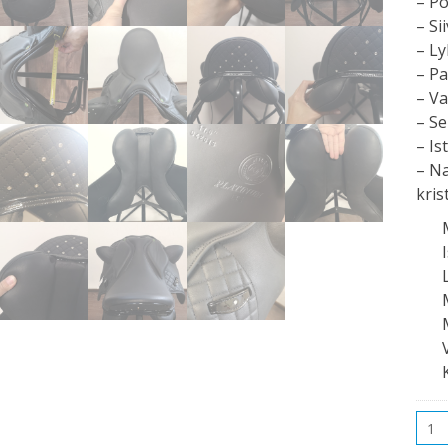
– Po
– Si
– Ly
– Pa
– Va
– Se
– Is
– Na
krist
Mää