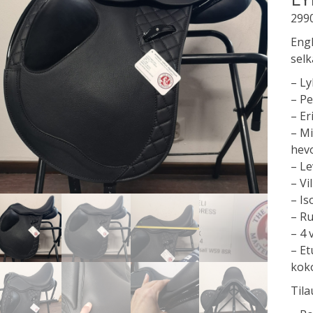
299
Engl
selk
– Ly
– P
– Er
– Mi
hev
– Le
– Vi
– Is
– R
– 4
– Et
kok
Tila