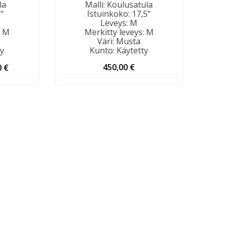
la
Malli
:
Koulusatula
"
Istuinkoko
:
17,5"
Leveys
:
M
:
M
Merkitty leveys
:
M
Väri
:
Musta
ty
Kunto
:
Käytetty
eräinen
Nykyinen
450,00
€
0
€
hinta
on:
 €.
300,00 €.