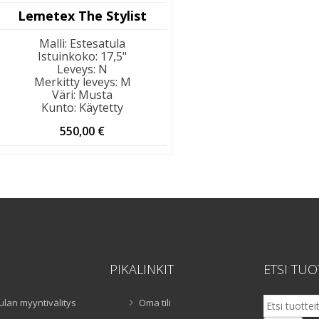
Lemetex The Stylist
Malli
:
Estesatula
Istuinkoko
:
17,5"
Leveys
:
N
Merkitty leveys
:
M
Väri
:
Musta
Kunto
:
Käytetty
550,00
€
PIKALINKIT
ETSI TUO
Etsi:
ulan myyntivälitys
Oma tili