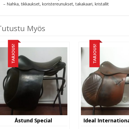
– Nahka, tikkaukset, koristereunukset, takakaari, kristallit
Tutustu Myös
TARJOUS!
TARJOUS!
Åstund Special
Ideal Internation