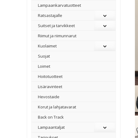
Lampaankarvatuotteet
Ratsastajalle
Suitset ja tarvikkeet
Riimut ja riimunnarut
Kuolaimet
Suojat
Loimet
Hoitotuotteet
Lisäravinteet
Hevostaide
Korut ja lahjatavarat
Back on Track
Lampaantaljat
Tarjoukset