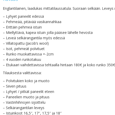
Englantilainen, laadukas mittatilaussatula. Suoraan selkään. Leveys 
– Lyhyet paneelit edessä
– Pehmeää, pitävää vasikannahkaa
– Erittäin pehmeä istuin
– Miellyttävä, kapea istuin jolla pääsee lähelle hevosta
– Leveä selkärangantila myös edessä
– Villatopattu (Jacob’s wool)
– Isot, pehmeät polvituet
– Runko muokattavissa +-2cm
– 4 vuoden runkotakuu
– Etukaari vaihdettavissa tehtaalla hintaan 180€ ja koko runko 350€
Tilauksesta valittavissa:
– Polvitukien koko ja muoto
– Siiven pituus
– Lyhyet / pitkät paneelit eteen
– Paneelien muoto ja pituus
– Vastinhihnojen sijoittelu
– Selkärangantilan leveys
– Istuinkoot 16,5″, 17″, 17,5″ ja 18″