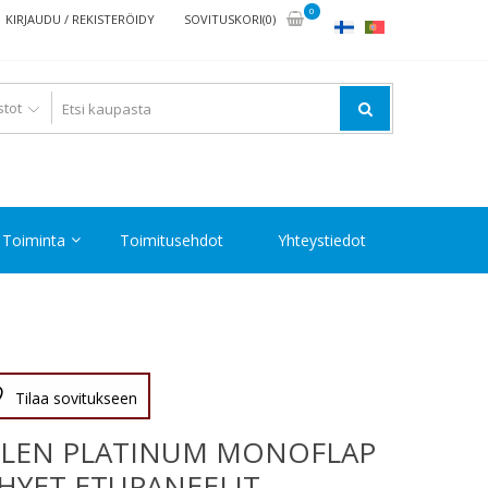
0
KIRJAUDU / REKISTERÖIDY
SOVITUSKORI(0)
Toiminta
Toimitusehdot
Yhteystiedot
Tilaa sovitukseen
ILEN PLATINUM MONOFLAP
HYET ETUPANEELIT