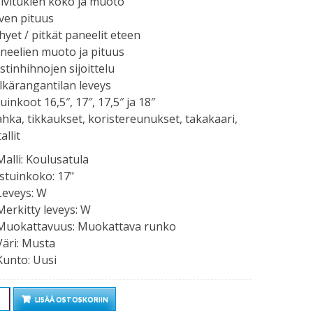
lvitukien koko ja muoto
iven pituus
hyet / pitkät paneelit eteen
neelien muoto ja pituus
stinhihnojen sijoittelu
lkärangantilan leveys
tuinkoot 16,5″, 17″, 17,5″ ja 18″
hka, tikkaukset, koristereunukset, takakaari,
allit
Malli
:
Koulusatula
Istuinkoko
:
17"
Leveys
:
W
Merkitty leveys
:
W
Muokattavuus
:
Muokattava runko
Väri
:
Musta
Kunto
:
Uusi
rä
LISÄÄ OSTOSKORIIN