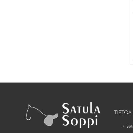
TIETOA
Sat