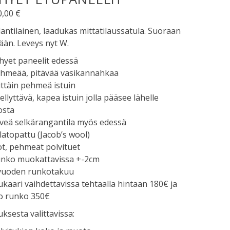
0,00
€
antilainen, laadukas mittatilaussatula. Suoraan
ään. Leveys nyt W.
hyet paneelit edessä
ehmeää, pitävää vasikannahkaa
ittäin pehmeä istuin
ellyttävä, kapea istuin jolla pääsee lähelle
osta
veä selkärangantila myös edessä
llatopattu (Jacob’s wool)
ot, pehmeät polvituet
unko muokattavissa +-2cm
 vuoden runkotakuu
ukaari vaihdettavissa tehtaalla hintaan 180€ ja
o runko 350€
uksesta valittavissa: