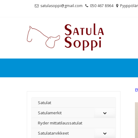
Skip
Skip
satulasoppi@gmail.com
050 467 8964
Pyyppölän
to
to
navigation
content
E
Satulat
Satulamerkit
Ryder mittatilaussatulat
Satulatarvikkeet
–