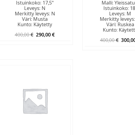
Istuinkoko
:
17,5"
Malli
:
Yleissatu
Leveys
:
N
Istuinkoko
:
18
Merkitty leveys
:
N
Leveys
:
M
Väri
:
Musta
Merkitty leveys
Kunto
:
Käytetty
Väri
:
Ruskea
Kunto
:
Käytet
Alkuperäinen
Nykyinen
400,00
€
290,00
€
hinta
hinta
Alkup
400,00
€
300,0
oli:
on:
hinta
400,00 €.
290,00 €.
oli:
400,00