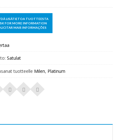
ertaa
to:
Satulat
nsanat tuotteelle
Milen
,
Platinum