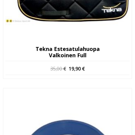
Tekna Estesatulahuopa
Valkoinen Full
Alkuperäinen
Nykyinen
35,00
€
19,90
€
hinta
hinta
oli:
on:
35,00 €.
19,90 €.