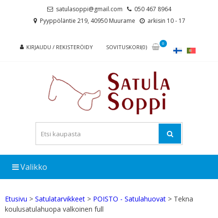
Skip
Skip
satulasoppi@gmail.com
050 467 8964
to
to
Pyyppöläntie 219, 40950 Muurame
arkisin 10 - 17
navigation
content
0
KIRJAUDU / REKISTERÖIDY
SOVITUSKORI(0)
Valikko
Etusivu
>
Satulatarvikkeet
>
POISTO - Satulahuovat
> Tekna
koulusatulahuopa valkoinen full