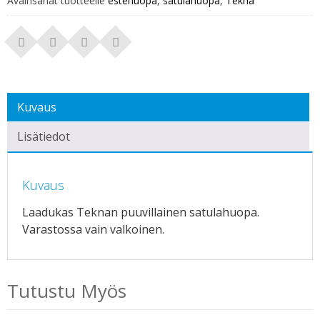
Avainsanat tuotteelle
estehuopa
,
satulahuopa
,
Tekna
Kuvaus
Lisätiedot
Kuvaus
Laadukas Teknan puuvillainen satulahuopa.
Varastossa vain valkoinen.
Tutustu Myös