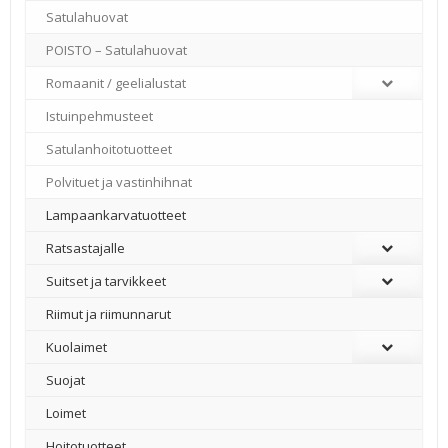
Satulahuovat
POISTO – Satulahuovat
Romaanit / geelialustat
Istuinpehmusteet
Satulanhoitotuotteet
Polvituet ja vastinhihnat
Lampaankarvatuotteet
Ratsastajalle
Suitset ja tarvikkeet
Riimut ja riimunnarut
Kuolaimet
Suojat
Loimet
Hoitotuotteet