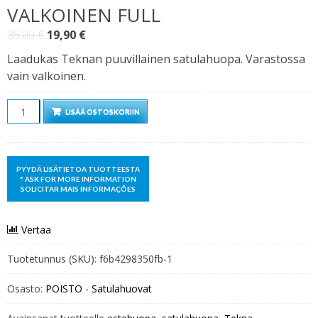
VALKOINEN FULL
Alkuperäinen
Nykyinen
35,00
€
19,90
€
hinta
hinta
Laadukas Teknan puuvillainen satulahuopa. Varastossa
oli:
on:
vain valkoinen.
35,00 €.
19,90 €.
Määrä
LISÄÄ OSTOSKORIIN
Vertaa
Tuotetunnus (SKU):
f6b4298350fb-1
Osasto:
POISTO - Satulahuovat