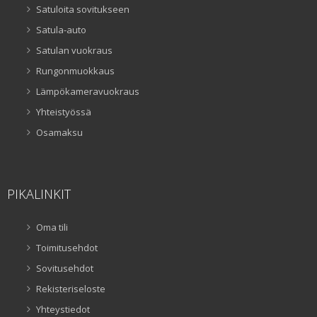
Satuloita sovitukseen
Satula-auto
Satulan vuokraus
Rungonmuokkaus
Lämpökameravuokraus
Yhteistyössä
Osamaksu
PIKALINKIT
Oma tili
Toimitusehdot
Sovitusehdot
Rekisteriseloste
Yhteystiedot