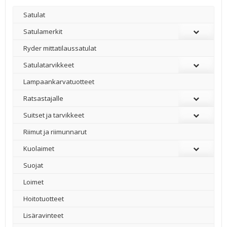
Satulat
Satulamerkit
Ryder mittatilaussatulat
Satulatarvikkeet
–
Lampaankarvatuotteet
Ratsastajalle
Suitset ja tarvikkeet
Riimut ja riimunnarut
Kuolaimet
Suojat
Loimet
Hoitotuotteet
Lisäravinteet