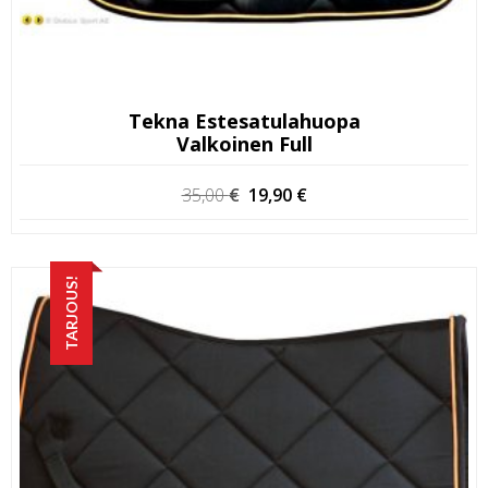
Tekna Estesatulahuopa
Valkoinen Full
Alkuperäinen
Nykyinen
35,00
€
19,90
€
hinta
hinta
oli:
on:
35,00 €.
19,90 €.
TARJOUS!