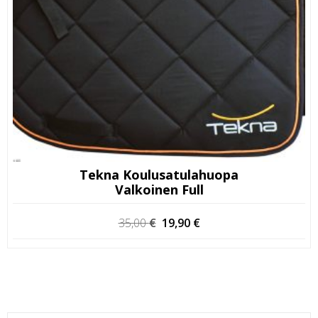
Tekna Koulusatulahuopa
Valkoinen Full
Alkuperäinen
Nykyinen
35,00
€
19,90
€
hinta
hinta
oli:
on:
35,00 €.
19,90 €.