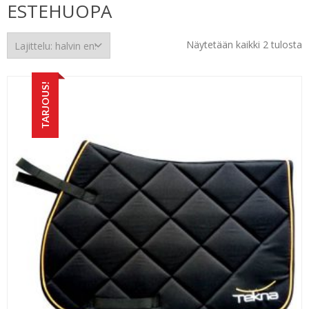
ESTEHUOPA
H
Näytetään kaikki 2 tulosta
e
TARJOUS!