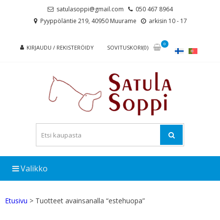
Skip
Skip
satulasoppi@gmail.com
050 467 8964
to
to
Pyyppöläntie 219, 40950 Muurame
arkisin 10 - 17
navigation
content
0
KIRJAUDU / REKISTERÖIDY
SOVITUSKORI(0)
Valikko
Etusivu
> Tuotteet avainsanalla “estehuopa”