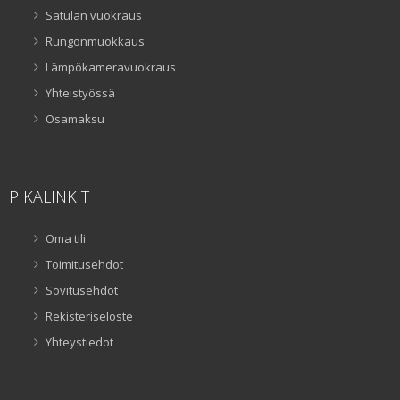
Satulan vuokraus
Rungonmuokkaus
Lämpökameravuokraus
Yhteistyössä
Osamaksu
PIKALINKIT
Oma tili
Toimitusehdot
Sovitusehdot
Rekisteriseloste
Yhteystiedot