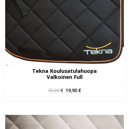
Tekna Koulusatulahuopa
Valkoinen Full
Alkuperäinen
Nykyinen
35,00
€
19,90
€
hinta
hinta
oli:
on:
35,00 €.
19,90 €.