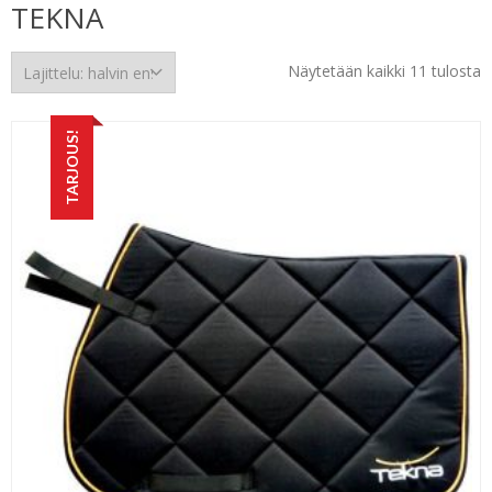
TEKNA
H
Näytetään kaikki 11 tulosta
e
TARJOUS!