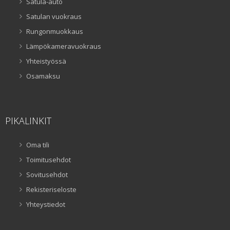
Satula-auto
Satulan vuokraus
Rungonmuokkaus
Lämpökameravuokraus
Yhteistyössä
Osamaksu
PIKALINKIT
Oma tili
Toimitusehdot
Sovitusehdot
Rekisteriseloste
Yhteystiedot