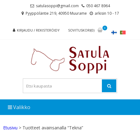
Skip
Skip
satulasoppi@gmail.com
050 467 8964
to
to
Pyyppöläntie 219, 40950 Muurame
arkisin 10 - 17
navigation
content
0
KIRJAUDU / REKISTERÖIDY
SOVITUSKORI(0)
Valikko
Etusivu
> Tuotteet avainsanalla “Tekna”