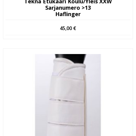
Tekna Etukaari Koulu/yleis XXW
Sarjanumero >13
Haflinger
45,00
€