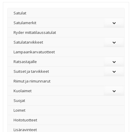
Satulat
Satulamerkit
Ryder mittatilaussatulat
Satulatarvikkeet
–
Lampaankarvatuotteet
Ratsastajalle
Suitset ja tarvikkeet
Riimut ja riimunnarut
Kuolaimet
Suojat
Loimet
Hoitotuotteet
Lisäravinteet