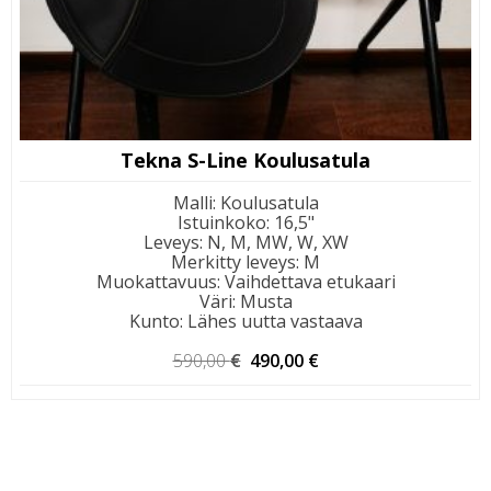
Tekna S-Line Koulusatula
Malli
:
Koulusatula
Istuinkoko
:
16,5"
Leveys
:
N, M, MW, W, XW
Merkitty leveys
:
M
Muokattavuus
:
Vaihdettava etukaari
Väri
:
Musta
Kunto
:
Lähes uutta vastaava
Alkuperäinen
Nykyinen
590,00
€
490,00
€
hinta
hinta
oli:
on:
590,00 €.
490,00 €.