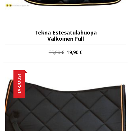
Tekna Estesatulahuopa
Valkoinen Full
Alkuperäinen
Nykyinen
35,00
€
19,90
€
hinta
hinta
oli:
on:
35,00 €.
19,90 €.
TARJOUS!