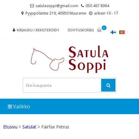
Skip
Skip
satulasoppi@gmail.com
050 467 8964
to
to
Pyyppöläntie 219, 40950 Muurame
arkisin 10 - 17
navigation
content
0
KIRJAUDU / REKISTERÖIDY
SOVITUSKORI(0)
Valikko
Etusivu
>
Satulat
> Fairfax Petrus