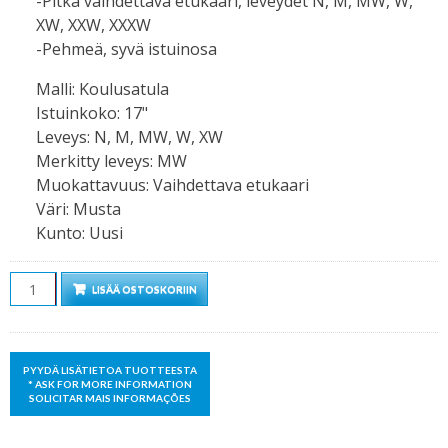
-Pitkä vaihdettava etukaari, leveydet N, M, MW, W,
XW, XXW, XXXW
-Pehmeä, syvä istuinosa
Malli
:
Koulusatula
Istuinkoko
:
17"
Leveys
:
N, M, MW, W, XW
Merkitty leveys
:
MW
Muokattavuus
:
Vaihdettava etukaari
Väri
:
Musta
Kunto
:
Uusi
Määrä
LISÄÄ OSTOSKORIIN