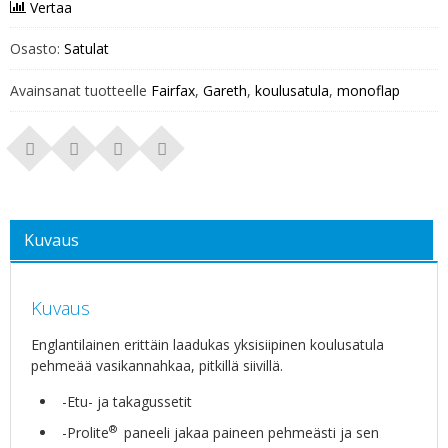
Vertaa
Osasto:
Satulat
Avainsanat tuotteelle
Fairfax
,
Gareth
,
koulusatula
,
monoflap
Kuvaus
Kuvaus
Englantilainen erittäin laadukas yksisiipinen koulusatula
pehmeää vasikannahkaa, pitkillä siivillä.
-Etu- ja takagussetit
®
-Prolite
paneeli jakaa paineen pehmeästi ja sen