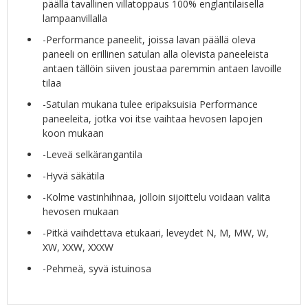
päällä tavallinen villatoppaus 100% englantilaisella
lampaanvillalla
-Performance paneelit, joissa lavan päällä oleva
paneeli on erillinen satulan alla olevista paneeleista
antaen tällöin siiven joustaa paremmin antaen lavoille
tilaa
-Satulan mukana tulee eripaksuisia Performance
paneeleita, jotka voi itse vaihtaa hevosen lapojen
koon mukaan
-Leveä selkärangantila
-Hyvä säkätila
-Kolme vastinhihnaa, jolloin sijoittelu voidaan valita
hevosen mukaan
-Pitkä vaihdettava etukaari, leveydet N, M, MW, W,
XW, XXW, XXXW
-Pehmeä, syvä istuinosa