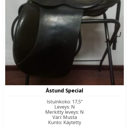
Åstund Special
Istuinkoko
:
17,5"
Leveys
:
N
Merkitty leveys
:
N
Väri
:
Musta
Kunto
:
Käytetty