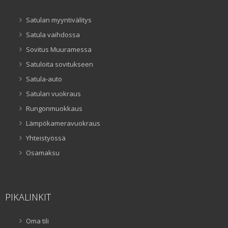
Satulan myyntivälitys
Satula vaihdossa
Sovitus Muuramessa
Satuloita sovitukseen
Satula-auto
Satulan vuokraus
Rungonmuokkaus
Lämpökameravuokraus
Yhteistyössä
Osamaksu
PIKALINKIT
Oma tili