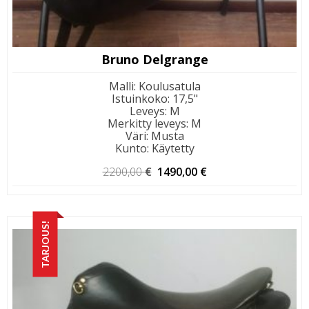
Bruno Delgrange
Malli
:
Koulusatula
Istuinkoko
:
17,5"
Leveys
:
M
Merkitty leveys
:
M
Väri
:
Musta
Kunto
:
Käytetty
Alkuperäinen
Nykyinen
2200,00
€
1490,00
€
hinta
hinta
oli:
on:
2200,00 €.
1490,00 €.
TARJOUS!