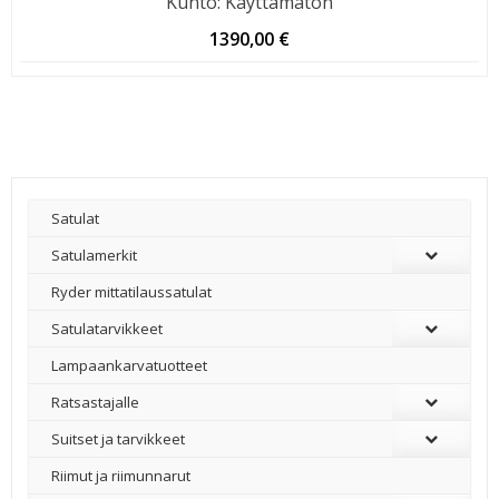
Kunto
:
Käyttämätön
1390,00
€
Satulat
Satulamerkit
Ryder mittatilaussatulat
Satulatarvikkeet
–
Lampaankarvatuotteet
Ratsastajalle
Suitset ja tarvikkeet
Riimut ja riimunnarut