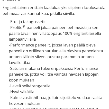
Englantilainen erittäin laadukas yksisiipinen koulusatula
pehmeää vasikannahkaa, pitkillä siivillä.
-Etu- ja takagussetit
®
-Prolite
paneeli jakaa paineen pehmeästi ja sen
päällä tavallinen villatoppaus 100% englantilaisella
lampaanvillalla
-Performance paneelit, joissa lavan päällä oleva
paneeli on erillinen satulan alla olevista paneeleista
antaen tällöin siiven joustaa paremmin antaen
lavoille tilaa
-Satulan mukana tulee eripaksuisia Performance
paneeleita, jotka voi itse vaihtaa hevosen lapojen
koon mukaan
-Leveä selkärangantila
-Hyvä säkätila
-Kolme vastinhihnaa, jolloin sijoittelu voidaan valita
hevosen mukaan