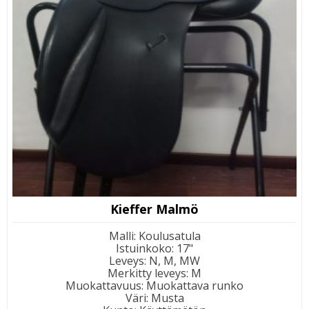
Kieffer Malmö
Malli
:
Koulusatula
Istuinkoko
:
17"
Leveys
:
N, M, MW
Merkitty leveys
:
M
Muokattavuus
:
Muokattava runko
Väri
:
Musta