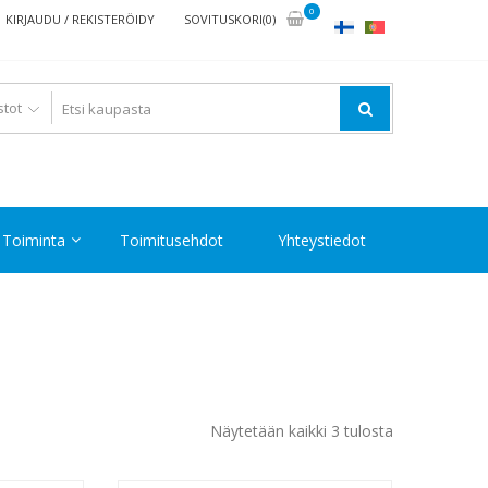
0
KIRJAUDU / REKISTERÖIDY
SOVITUSKORI(0)
Toiminta
Toimitusehdot
Yhteystiedot
Halvin
Näytetään kaikki 3 tulosta
ensin