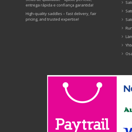
Sat
entrega rápida e confiança garantida!
Sat
High-quality saddles – fast delivery, fair
pricing, and trusted expertise!
Sat
Ru
Lä
Yht
Os