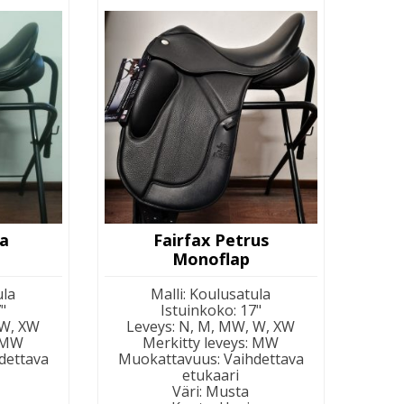
la
Fairfax Petrus
Monoflap
ula
Malli
:
Koulusatula
"
Istuinkoko
:
17"
 W, XW
Leveys
:
N, M, MW, W, XW
MW
Merkitty leveys
:
MW
dettava
Muokattavuus
:
Vaihdettava
etukaari
Väri
:
Musta