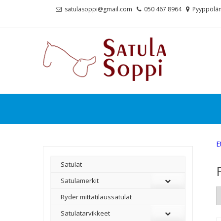
Skip
Skip
satulasoppi@gmail.com
050 467 8964
Pyyppölän
to
to
navigation
content
E
Satulat
Satulamerkit
Ryder mittatilaussatulat
Satulatarvikkeet
–