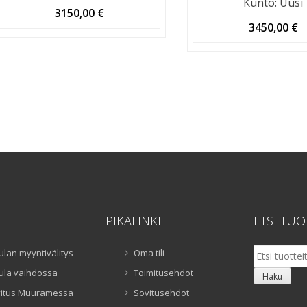
Kunto
:
Uusi
3150,00
€
3450,00
€
PIKALINKIT
ETSI TUO
Etsi:
ulan myyntivälitys
Oma tili
ula vaihdossa
Toimitusehdot
Haku
itus Muuramessa
Sovitusehdot