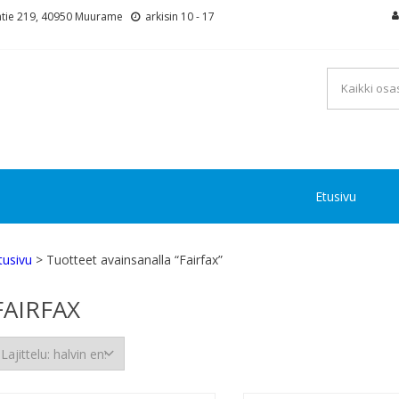
tie 219, 40950 Muurame
arkisin 10 - 17
Etusivu
tusivu
> Tuotteet avainsanalla “Fairfax”
FAIRFAX