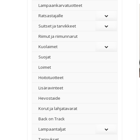
Lampaankarvatuotteet
Ratsastajalle
Suitset ja tarvikkeet
Riimut ja riimunnarut
Kuolaimet
Suojat
Loimet
Hoitotuotteet
Lisäravinteet
Hevostaide
Korut ja lahjatavarat
Back on Track
Lampaantaljat
Tarjoukset