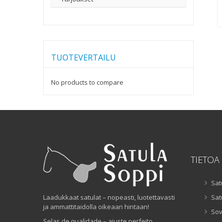
TUOTEVERTAILU
No products to compare
TIETOA
Sat
Laadukkaat satulat – nopeasti, luotettavasti
Sat
ja ammattitaidolla oikeaan hintaan!
Sov
Selas de qualidade – ajuste perfeito,