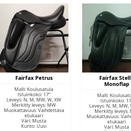
Fairfax Petrus
Fairfax Stel
Monoflap
Malli
:
Koulusatula
Istuinkoko
:
17"
Malli
:
Koulusat
Leveys
:
N, M, MW, W, XW
Istuinkoko
:
17
Merkitty leveys
:
MW
Leveys
:
N, M, MW,
Muokattavuus
:
Vaihdettava
Merkitty leveys
:
etukaari
Muokattavuus
:
Vaih
Väri
:
Musta
etukaari
Kunto
:
Uusi
Väri
:
Musta