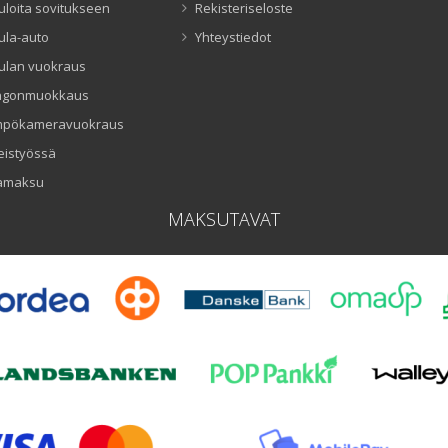
uloita sovitukseen
Rekisteriseloste
ula-auto
Yhteystiedot
ulan vuokraus
ngonmuokkaus
mpökameravuokraus
eistyössä
amaksu
MAKSUTAVAT