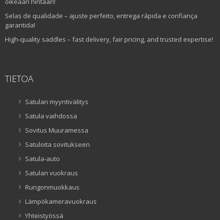
oikeaan hintaan!
Selas de qualidade – ajuste perfeito, entrega rápida e confiança
garantida!
High-quality saddles – fast delivery, fair pricing, and trusted expertise!
TIETOA
Satulan myyntivälitys
Satula vaihdossa
Sovitus Muuramessa
Satuloita sovitukseen
Satula-auto
Satulan vuokraus
Rungonmuokkaus
Lämpökameravuokraus
Yhteistyössä