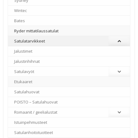
Sydney
–
Wintec
–
Bates
–
Ryder mittatilaussatulat
Satulatarvikkeet
–
Jalustimet
Jalustinhihnat
Satulavyöt
Etukaaret
Satulahuovat
POISTO – Satulahuovat
Romaanit / geelialustat
Istuinpehmusteet
Satulanhoitotuotteet