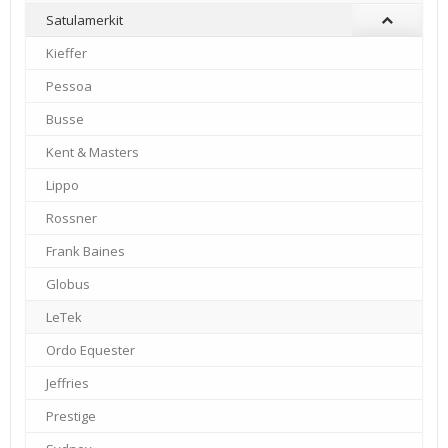
Satulamerkit
Kieffer
–
Pessoa
–
Busse
–
Kent & Masters
–
Lippo
–
Rossner
–
Frank Baines
–
Globus
–
LeTek
–
Ordo Equester
–
Jeffries
–
Prestige
–