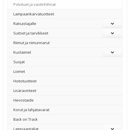
Polvituet ja vastinhihnat
Lampaankarvatuotteet
Ratsastajalle
Suitset ja tarvikkeet
Riimut ja riimunnarut
Kuolaimet
Suojat
Loimet
Hoitotuotteet
Lisäravinteet
Hevostaide
Korut ja lahjatavarat
Back on Track
Lampaantaljat