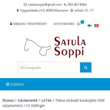
Skip
Skip
satulasoppi@gmail.com
050 467 8964
to
to
Pyyppöläntie 219, 40950 Muurame
arkisin 10 - 17
navigation
content
0
KIRJAUDU / REKISTERÖIDY
SOVITUSKORI(0)
Valikko
Etusivu
>
Satulamerkit
>
LeTek
> Tekna etukaari koulu/yleis XXW
sarjanumero >13 Haflinger