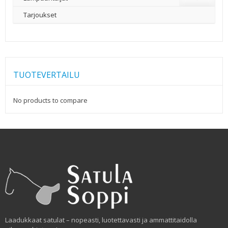
Tarjoukset
TUOTEVERTAILU
No products to compare
Laadukkaat satulat – nopeasti, luotettavasti ja ammattitaidolla