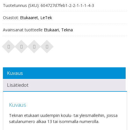
Tuotetunnus (SKU):
604727d7feb1-2-2-1-1-1-4-3
Osastot:
Etukaaret
,
LeTek
Avainsanat tuotteelle
Etukaari
,
Tekna
Kuvaus
Lisätiedot
Kuvaus
Teknan etukaari uudempiin koulu- tai yleismalleihin, joissa
satulanumero alkaa 13 tai isommalla numerolla.