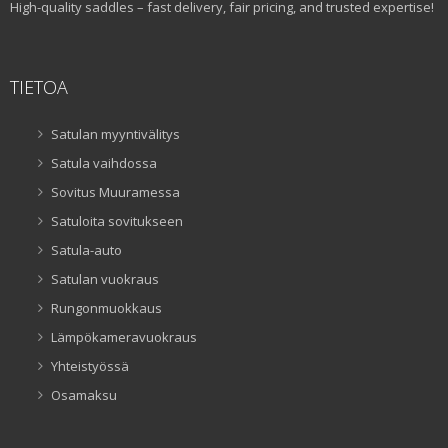
High-quality saddles – fast delivery, fair pricing, and trusted expertise!
TIETOA
Satulan myyntivälitys
Satula vaihdossa
Sovitus Muuramessa
Satuloita sovitukseen
Satula-auto
Satulan vuokraus
Rungonmuokkaus
Lämpökameravuokraus
Yhteistyössä
Osamaksu