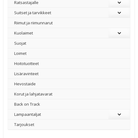
Ratsastajalle
Suitset ja tarvikkeet
Riimut ja riimunnarut
Kuolaimet
Suojat
Loimet
Hoitotuotteet
Lisäravinteet
Hevostaide
Korut ja lahjatavarat
Back on Track
Lampaantaljat
Tarjoukset