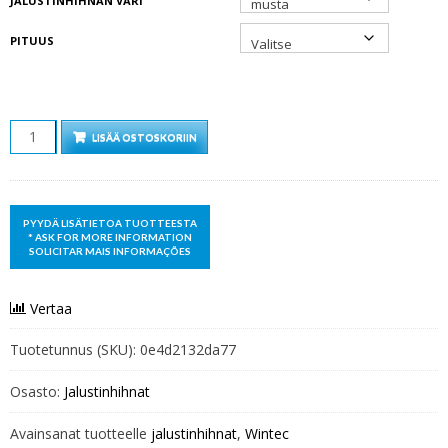
JALUSTINHIHNAN VÄRI
PITUUS
MÄÄRÄ
LISÄÄ OSTOSKORIIN
Vertaa
Tuotetunnus (SKU):
0e4d2132da77
Osasto:
Jalustinhihnat
Avainsanat tuotteelle
jalustinhihnat
,
Wintec