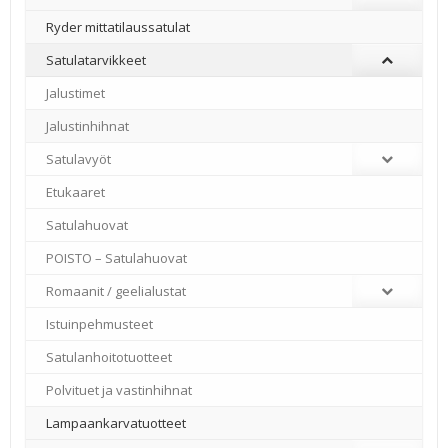
Ryder mittatilaussatulat
Satulatarvikkeet
–
Jalustimet
Jalustinhihnat
Satulavyöt
Etukaaret
Satulahuovat
POISTO – Satulahuovat
Romaanit / geelialustat
Istuinpehmusteet
Satulanhoitotuotteet
Polvituet ja vastinhihnat
Lampaankarvatuotteet