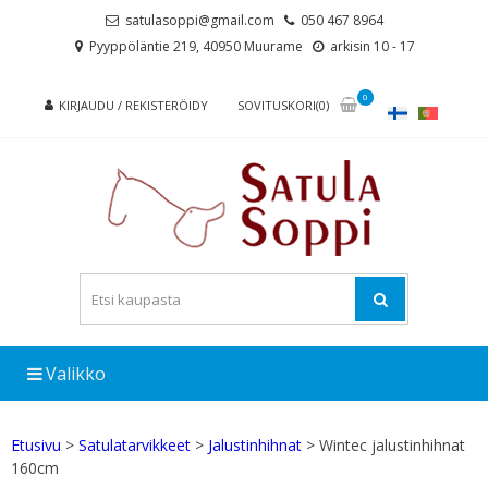
Skip
Skip
satulasoppi@gmail.com
050 467 8964
to
to
Pyyppöläntie 219, 40950 Muurame
arkisin 10 - 17
navigation
content
0
KIRJAUDU / REKISTERÖIDY
SOVITUSKORI(0)
Valikko
Etusivu
>
Satulatarvikkeet
>
Jalustinhihnat
> Wintec jalustinhihnat
160cm