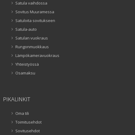
Satula vaihdossa
Sovitus Muuramessa
Satuloita sovitukseen
Satula-auto
Satulan vuokraus
Rungonmuokkaus
Lämpökameravuokraus
Yhteistyössä
Osamaksu
PIKALINKIT
Oma tili
Toimitusehdot
Sovitusehdot