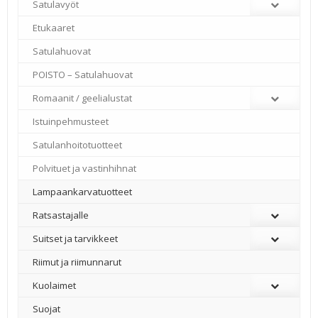
Satulavyöt
Etukaaret
Satulahuovat
POISTO – Satulahuovat
Romaanit / geelialustat
Istuinpehmusteet
Satulanhoitotuotteet
Polvituet ja vastinhihnat
Lampaankarvatuotteet
Ratsastajalle
Suitset ja tarvikkeet
Riimut ja riimunnarut
Kuolaimet
Suojat