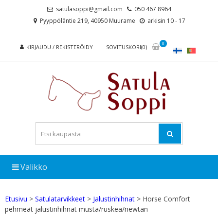
Skip
Skip
satulasoppi@gmail.com
050 467 8964
to
to
Pyyppöläntie 219, 40950 Muurame
arkisin 10 - 17
navigation
content
0
KIRJAUDU / REKISTERÖIDY
SOVITUSKORI(0)
Valikko
Etusivu
>
Satulatarvikkeet
>
Jalustinhihnat
> Horse Comfort
pehmeät jalustinhihnat musta/ruskea/newtan