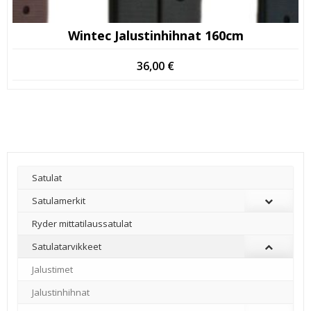
Wintec Jalustinhihnat 160cm
36,00
€
Satulat
Satulamerkit
Ryder mittatilaussatulat
Satulatarvikkeet
–
Jalustimet
Jalustinhihnat