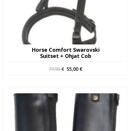
Horse Comfort Swarovski
Suitset + Ohjat Cob
Alkuperäinen
Nykyinen
79,90
€
55,00
€
hinta
hinta
oli:
on:
79,90 €.
55,00 €.