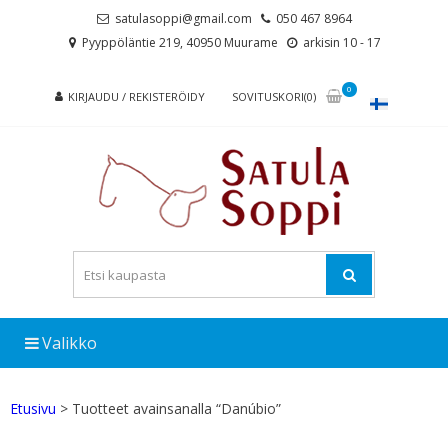
Skip
Skip
satulasoppi@gmail.com
050 467 8964
to
to
Pyyppöläntie 219, 40950 Muurame
arkisin 10 - 17
navigation
content
0
KIRJAUDU / REKISTERÖIDY
SOVITUSKORI(0)
Valikko
Etusivu
> Tuotteet avainsanalla “Danúbio”