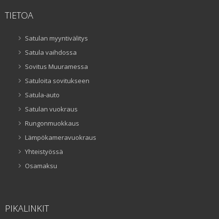
TIETOA
Satulan myyntivälitys
Satula vaihdossa
Sovitus Muuramessa
Satuloita sovitukseen
Satula-auto
Satulan vuokraus
Rungonmuokkaus
Lämpökameravuokraus
Yhteistyössä
Osamaksu
PIKALINKIT