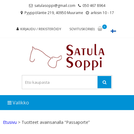
Skip
Skip
satulasoppi@gmail.com
050 467 8964
to
to
Pyyppöläntie 219, 40950 Muurame
arkisin 10 - 17
navigation
content
0
KIRJAUDU / REKISTERÖIDY
SOVITUSKORI(0)
Valikko
Etusivu
> Tuotteet avainsanalla “Passaporte”