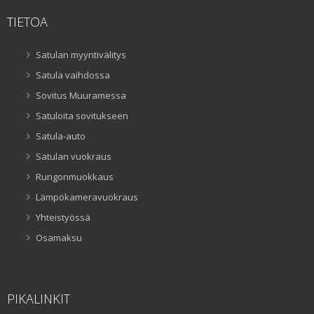
TIETOA
Satulan myyntivälitys
Satula vaihdossa
Sovitus Muuramessa
Satuloita sovitukseen
Satula-auto
Satulan vuokraus
Rungonmuokkaus
Lämpökameravuokraus
Yhteistyössä
Osamaksu
PIKALINKIT