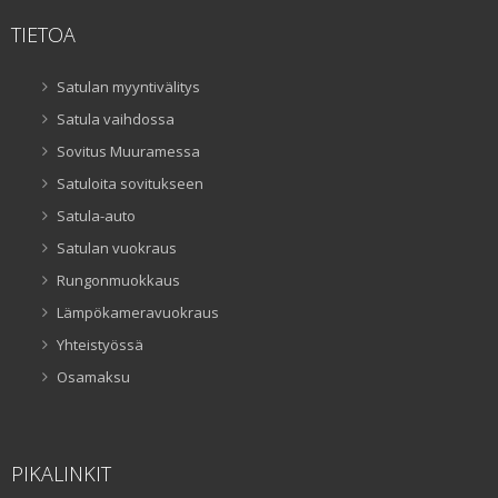
TIETOA
Satulan myyntivälitys
Satula vaihdossa
Sovitus Muuramessa
Satuloita sovitukseen
Satula-auto
Satulan vuokraus
Rungonmuokkaus
Lämpökameravuokraus
Yhteistyössä
Osamaksu
PIKALINKIT