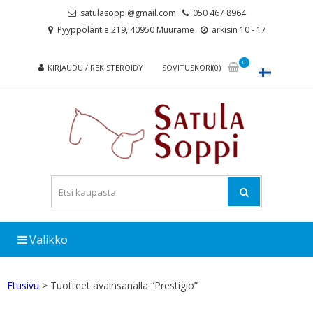
Skip
Skip
satulasoppi@gmail.com
050 467 8964
to
to
Pyyppöläntie 219, 40950 Muurame
arkisin 10 - 17
navigation
content
0
KIRJAUDU / REKISTERÖIDY
SOVITUSKORI(0)
Valikko
Etusivu
> Tuotteet avainsanalla “Prestígio”