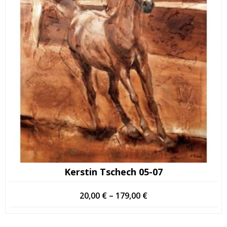
Kerstin Tschech 05-07
Hintaluokka:
20,00
€
–
179,00
€
20,00 €
-