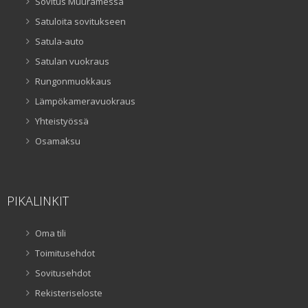
Sovitus Muuramessa
Satuloita sovitukseen
Satula-auto
Satulan vuokraus
Rungonmuokkaus
Lämpökameravuokraus
Yhteistyössä
Osamaksu
PIKALINKIT
Oma tili
Toimitusehdot
Sovitusehdot
Rekisteriseloste