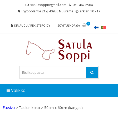
Skip
Skip
satulasoppi@gmail.com
050 467 8964
to
to
Pyyppöläntie 219, 40950 Muurame
arkisin 10 - 17
navigation
content
0
KIRJAUDU / REKISTERÖIDY
SOVITUSKORI(0)
Valikko
Etusivu
> Taulun koko > 50cm x 60cm (kangas)