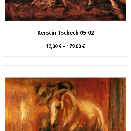
Kerstin Tschech 05-02
Hintaluokka:
12,00
€
–
179,00
€
12,00 €
-
179,00 €