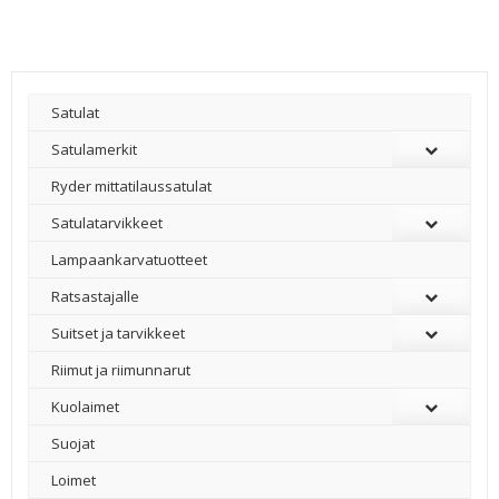
179,00 €
Satulat
Satulamerkit
Ryder mittatilaussatulat
Satulatarvikkeet
–
Lampaankarvatuotteet
Ratsastajalle
Suitset ja tarvikkeet
Riimut ja riimunnarut
Kuolaimet
Suojat
Loimet