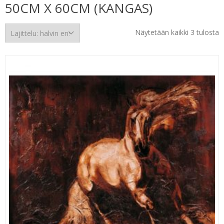
50CM X 60CM (KANGAS)
H
Näytetään kaikki 3 tulosta
e