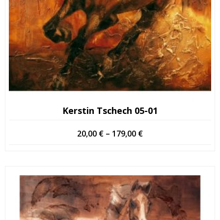
Kerstin Tschech 05-01
Hintaluokka:
20,00
€
–
179,00
€
20,00 €
-
179,00 €