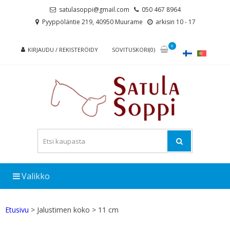
Skip
Skip
satulasoppi@gmail.com
050 467 8964
to
to
Pyyppöläntie 219, 40950 Muurame
arkisin 10 - 17
navigation
content
0
KIRJAUDU / REKISTERÖIDY
SOVITUSKORI(0)
Valikko
Etusivu
> Jalustimen koko > 11 cm