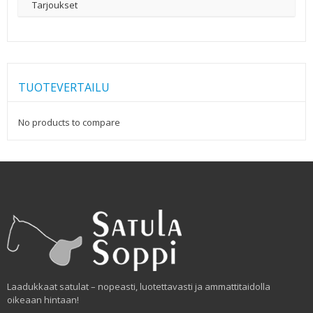
Tarjoukset
TUOTEVERTAILU
No products to compare
Laadukkaat satulat – nopeasti, luotettavasti ja ammattitaidolla
oikeaan hintaan!