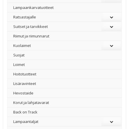
Lampaankarvatuotteet
Ratsastajalle
Suitset ja tarvikkeet
Riimut ja riimunnarut
Kuolaimet
Suojat
Loimet
Hoitotuotteet
Lisäravinteet
Hevostaide
Korut ja lahjatavarat
Back on Track
Lampaantaljat