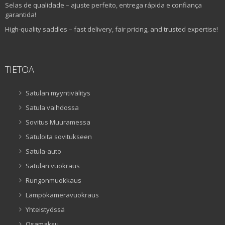
Selas de qualidade – ajuste perfeito, entrega rápida e confiança
garantida!
High-quality saddles – fast delivery, fair pricing, and trusted expertise!
TIETOA
Satulan myyntivälitys
Satula vaihdossa
Sovitus Muuramessa
Satuloita sovitukseen
Satula-auto
Satulan vuokraus
Rungonmuokkaus
Lämpökameravuokraus
Yhteistyössä
Osamaksu