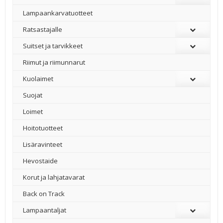
Lampaankarvatuotteet
Ratsastajalle
Suitset ja tarvikkeet
Riimut ja riimunnarut
Kuolaimet
Suojat
Loimet
Hoitotuotteet
Lisäravinteet
Hevostaide
Korut ja lahjatavarat
Back on Track
Lampaantaljat