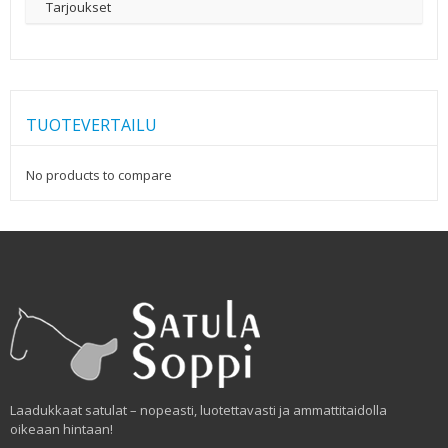
Tarjoukset
TUOTEVERTAILU
No products to compare
Laadukkaat satulat – nopeasti, luotettavasti ja ammattitaidolla
oikeaan hintaan!