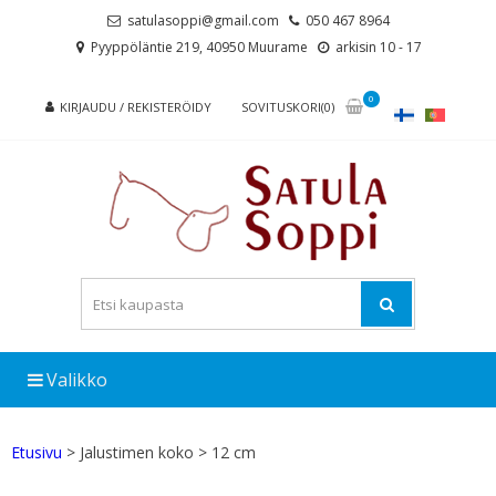
Skip
Skip
satulasoppi@gmail.com
050 467 8964
to
to
Pyyppöläntie 219, 40950 Muurame
arkisin 10 - 17
navigation
content
0
KIRJAUDU / REKISTERÖIDY
SOVITUSKORI(0)
Valikko
Etusivu
> Jalustimen koko > 12 cm