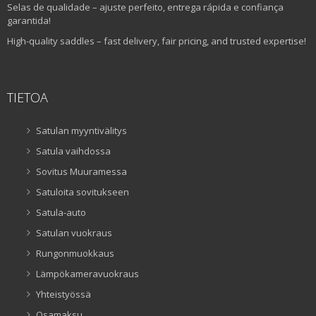
Selas de qualidade – ajuste perfeito, entrega rápida e confiança
garantida!
High-quality saddles – fast delivery, fair pricing, and trusted expertise!
TIETOA
Satulan myyntivälitys
Satula vaihdossa
Sovitus Muuramessa
Satuloita sovitukseen
Satula-auto
Satulan vuokraus
Rungonmuokkaus
Lämpökameravuokraus
Yhteistyössä
Osamaksu