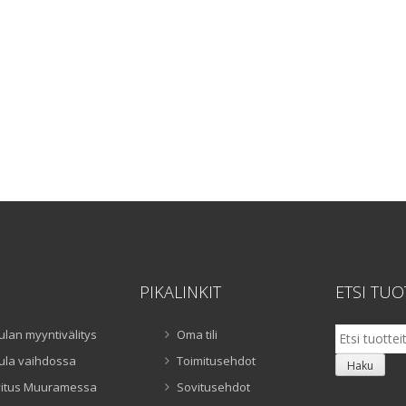
PIKALINKIT
ETSI TUO
Etsi:
ulan myyntivälitys
Oma tili
ula vaihdossa
Toimitusehdot
Haku
itus Muuramessa
Sovitusehdot