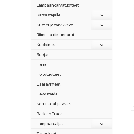
Lampaankarvatuotteet
Ratsastajalle
Suitset ja tarvikkeet
Riimut ja riimunnarut
Kuolaimet
Suojat
Loimet
Hoitotuotteet
Lisäravinteet
Hevostaide
Korut ja lahjatavarat
Back on Track
Lampaantaljat
Tarjoukset