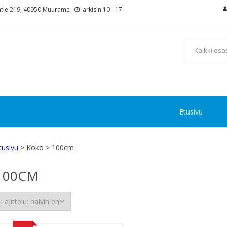
tie 219, 40950 Muurame
arkisin 10 - 17
Etusivu
tusivu
> Koko > 100cm
100CM