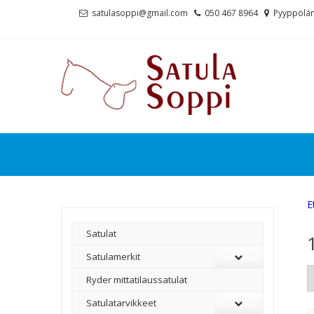
Skip
Skip
satulasoppi@gmail.com
050 467 8964
Pyyppölän
to
to
navigation
content
E
Satulat
Satulamerkit
Ryder mittatilaussatulat
Satulatarvikkeet
–