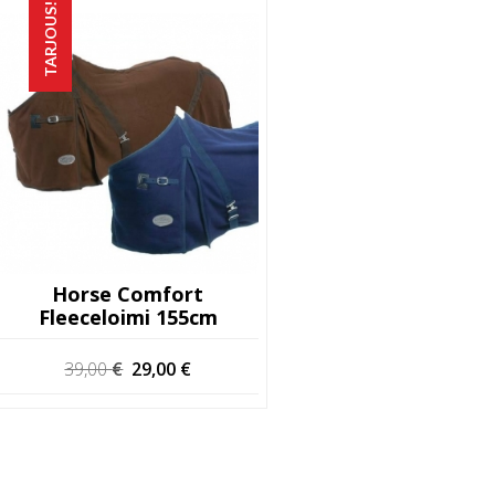
TARJOUS!
Horse Comfort
Fleeceloimi 155cm
Alkuperäinen
Nykyinen
39,00
€
29,00
€
hinta
hinta
oli:
on:
39,00 €.
29,00 €.