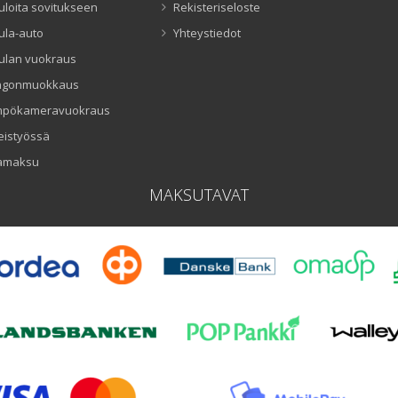
uloita sovitukseen
Rekisteriseloste
ula-auto
Yhteystiedot
ulan vuokraus
ngonmuokkaus
mpökameravuokraus
eistyössä
amaksu
MAKSUTAVAT