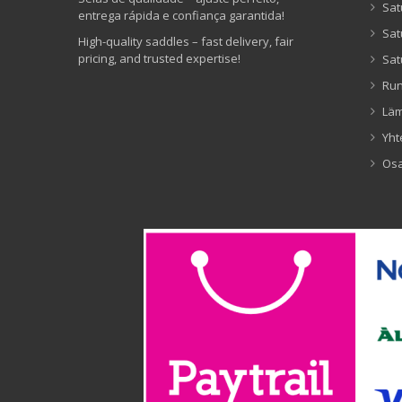
Sat
entrega rápida e confiança garantida!
Sat
High-quality saddles – fast delivery, fair
pricing, and trusted expertise!
Sat
Ru
Lä
Yht
Os