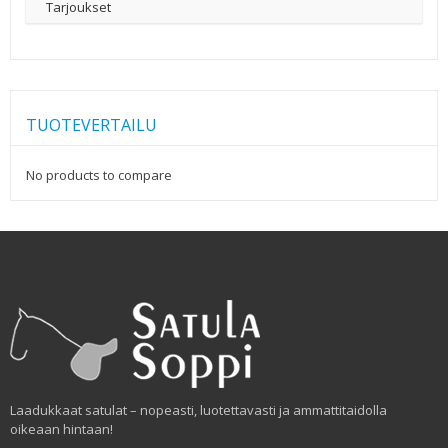
Tarjoukset
TUOTEVERTAILU
No products to compare
Laadukkaat satulat – nopeasti, luotettavasti ja ammattitaidolla
oikeaan hintaan!