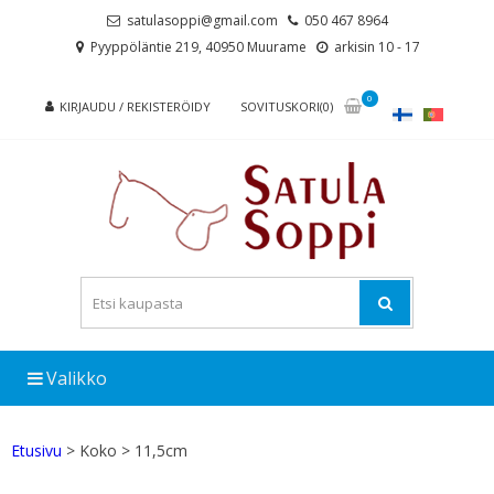
Skip
Skip
satulasoppi@gmail.com
050 467 8964
to
to
Pyyppöläntie 219, 40950 Muurame
arkisin 10 - 17
navigation
content
0
KIRJAUDU / REKISTERÖIDY
SOVITUSKORI(0)
Valikko
Etusivu
> Koko > 11,5cm