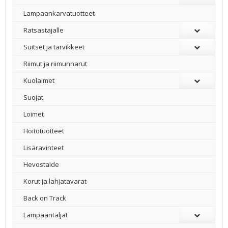
Lampaankarvatuotteet
Ratsastajalle
Suitset ja tarvikkeet
Riimut ja riimunnarut
Kuolaimet
Suojat
Loimet
Hoitotuotteet
Lisäravinteet
Hevostaide
Korut ja lahjatavarat
Back on Track
Lampaantaljat