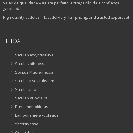
Selas de qualidade – ajuste perfeito, entrega rápida e confiança
garantida!
High-quality saddles – fast delivery, fair pricing, and trusted expertise!
TIETOA
Satulan myyntivälitys
Satula vaihdossa
Sovitus Muuramessa
Satuloita sovitukseen
Satula-auto
Satulan vuokraus
Rungonmuokkaus
Lämpökameravuokraus
Yhteistyössä
Osamaksu