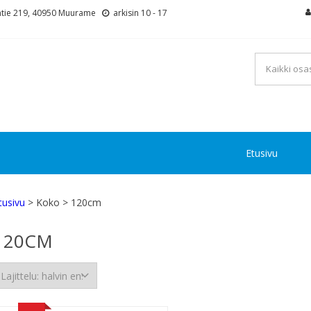
tie 219, 40950 Muurame
arkisin 10 - 17
Etusivu
tusivu
> Koko > 120cm
120CM