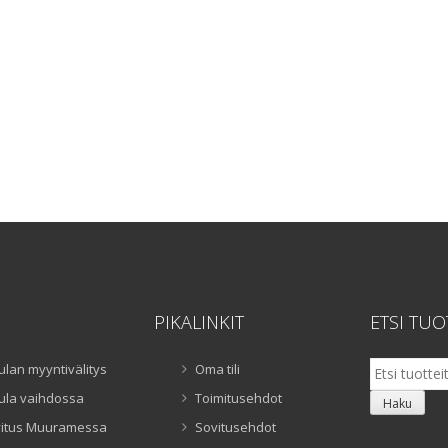
PIKALINKIT
ETSI TUO
Etsi:
ulan myyntivälitys
Oma tili
ula vaihdossa
Toimitusehdot
Haku
itus Muuramessa
Sovitusehdot