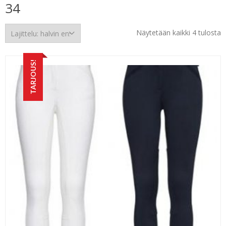
34
H
Näytetään kaikki 4 tulosta
e
TARJOUS!