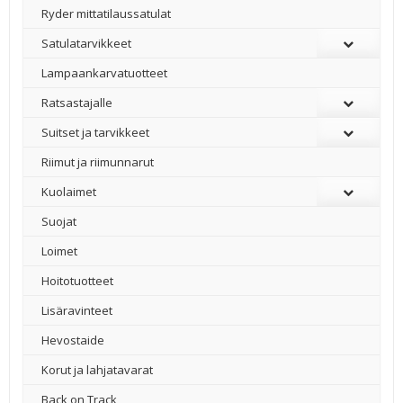
Ryder mittatilaussatulat
Satulatarvikkeet
–
Lampaankarvatuotteet
Ratsastajalle
Suitset ja tarvikkeet
Riimut ja riimunnarut
Kuolaimet
Suojat
Loimet
Hoitotuotteet
Lisäravinteet
Hevostaide
Korut ja lahjatavarat
Back on Track