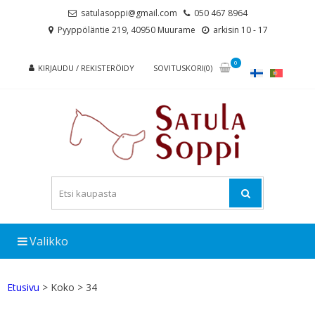
Skip
Skip
satulasoppi@gmail.com
050 467 8964
to
to
Pyyppöläntie 219, 40950 Muurame
arkisin 10 - 17
navigation
content
0
KIRJAUDU / REKISTERÖIDY
SOVITUSKORI(0)
Valikko
Etusivu
> Koko > 34