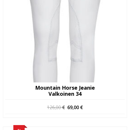
Mountain Horse Jeanie
Valkoinen 34
Alkuperäinen
Nykyinen
126,00
€
69,00
€
hinta
hinta
oli:
on:
126,00 €.
69,00 €.