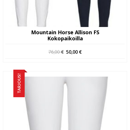
Mountain Horse Allison FS
Kokopaikoilla
Alkuperäinen
Nykyinen
76,00
€
50,00
€
hinta
hinta
oli:
on:
76,00 €.
50,00 €.
TARJOUS!