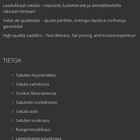
Laadukkaat satulat – nopeasti, luotettavasti ja ammattitaidolla
oikeaan hintaan!
Selas de qualidade – ajuste perfeito, entrega rápida e confiança
garantida!
High-quality saddles – fast delivery, fair pricing, and trusted expertise!
TIETOA
Satulan myyntivälitys
Satula vaihdossa
Sovitus Muuramessa
Satuloita sovitukseen
Satula-auto
Satulan vuokraus
Rungonmuokkaus
Lämpökameravuokraus