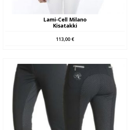
Lami-Cell Milano
Kisatakki
113,00
€