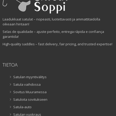
Laadukkaat satulat – nopeasti, luotettavasti ja ammattitaidolla
oikeaan hintaan!
Selas de qualidade – ajuste perfeito, entrega rápida e confiança
garantida!
High-quality saddles – fast delivery, fair pricing, and trusted expertise!
TIETOA
Satulan myyntivälitys
Satula vaihdossa
Sovitus Muuramessa
Satuloita sovitukseen
Satula-auto
Satulan vuokraus