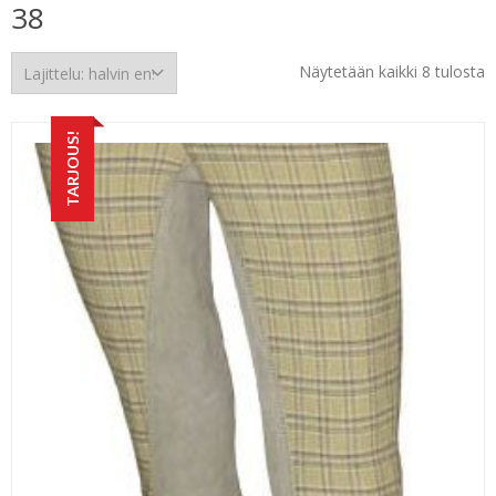
38
H
Näytetään kaikki 8 tulosta
e
TARJOUS!