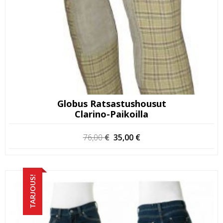
Globus Ratsastushousut
Clarino-Paikoilla
Alkuperäinen
Nykyinen
76,00
€
35,00
€
hinta
hinta
oli:
on:
76,00 €.
35,00 €.
TARJOUS!