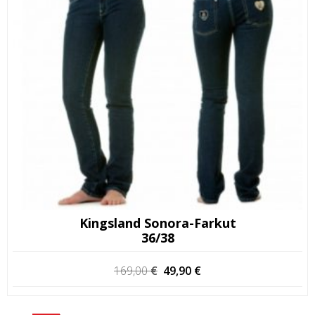
Kingsland Sonora-Farkut
36/38
Alkuperäinen
Nykyinen
169,00
€
49,90
€
hinta
hinta
oli:
on: