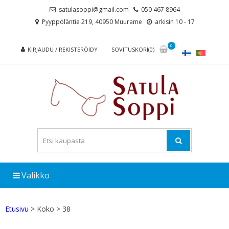
Skip
Skip
satulasoppi@gmail.com
050 467 8964
to
to
Pyyppöläntie 219, 40950 Muurame
arkisin 10 - 17
navigation
content
0
KIRJAUDU / REKISTERÖIDY
SOVITUSKORI(0)
Valikko
Etusivu
> Koko > 38