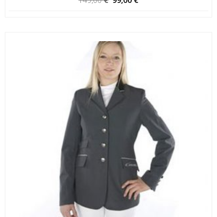
hinta
hinta
oli:
on:
149,00 €.
99,00 €.