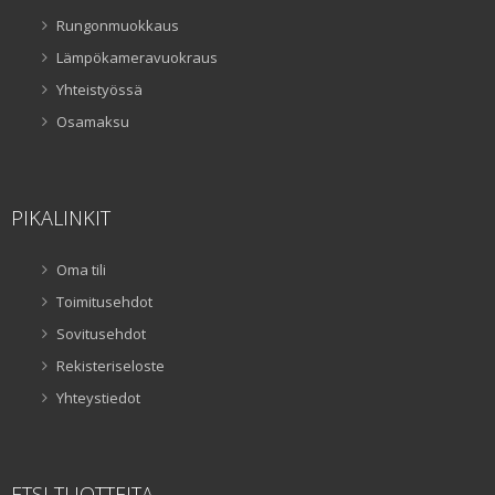
Rungonmuokkaus
Lämpökameravuokraus
Yhteistyössä
Osamaksu
PIKALINKIT
Oma tili
Toimitusehdot
Sovitusehdot
Rekisteriseloste
Yhteystiedot
ETSI TUOTTEITA