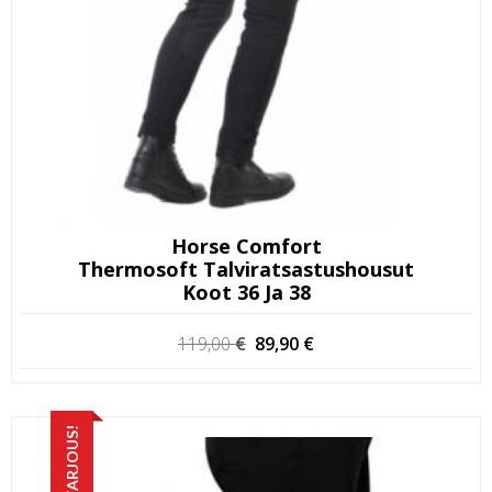
Horse Comfort
Thermosoft Talviratsastushousut
Koot 36 Ja 38
Alkuperäinen
Nykyinen
119,00
€
89,90
€
hinta
hinta
oli:
on:
119,00 €.
89,90 €.
TARJOUS!