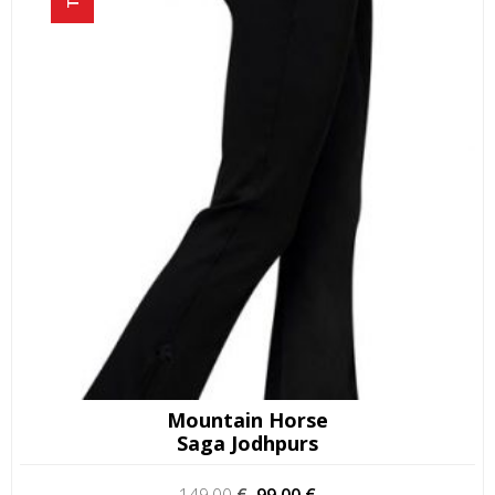
Mountain Horse
Saga Jodhpurs
Alkuperäinen
Nykyinen
149,00
€
99,00
€