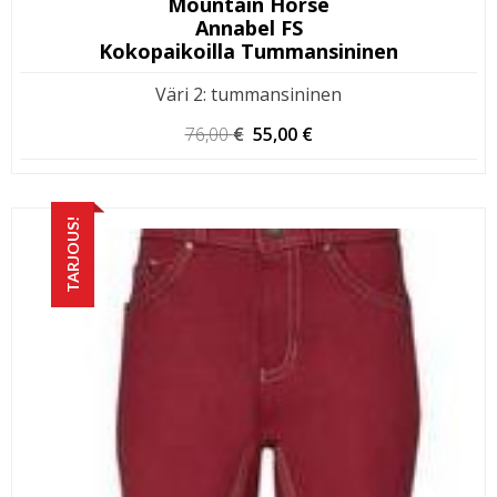
Mountain Horse
Annabel FS
Kokopaikoilla Tummansininen
Väri 2
:
tummansininen
Alkuperäinen
Nykyinen
76,00
€
55,00
€
hinta
hinta
oli:
on:
76,00 €.
55,00 €.
TARJOUS!