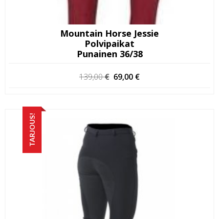
Mountain Horse Jessie
Polvipaikat
Punainen 36/38
Alkuperäinen
Nykyinen
139,00
€
69,00
€
hinta
hinta
oli:
on:
139,00 €.
69,00 €.
TARJOUS!