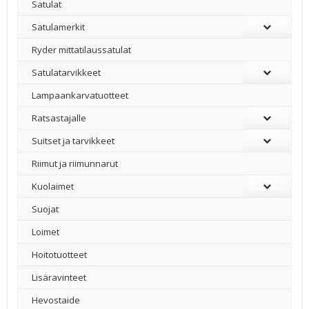
Satulat
Satulamerkit
Ryder mittatilaussatulat
Satulatarvikkeet
–
Lampaankarvatuotteet
Ratsastajalle
Suitset ja tarvikkeet
Riimut ja riimunnarut
Kuolaimet
Suojat
Loimet
Hoitotuotteet
Lisäravinteet
Hevostaide