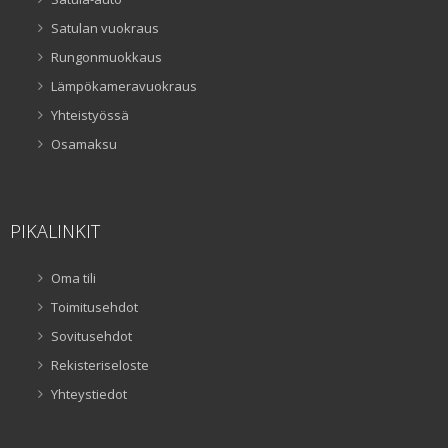
Satulan vuokraus
Rungonmuokkaus
Lämpökameravuokraus
Yhteistyössä
Osamaksu
PIKALINKIT
Oma tili
Toimitusehdot
Sovitusehdot
Rekisteriseloste
Yhteystiedot