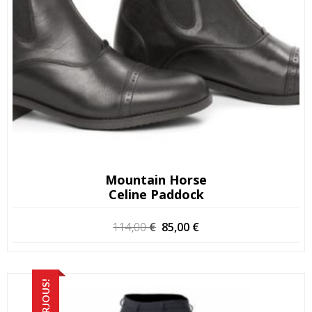
Mountain Horse
Celine Paddock
Alkuperäinen
Nykyinen
114,00
€
85,00
€
hinta
hinta
oli:
on:
114,00 €.
85,00 €.
TARJOUS!