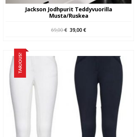
Jackson Jodhpurit Teddyvuorilla
Musta/ruskea
Alkuperäinen
Nykyinen
69,00
€
39,00
€
hinta
hinta
oli:
on:
69,00 €.
39,00 €.
TARJOUS!