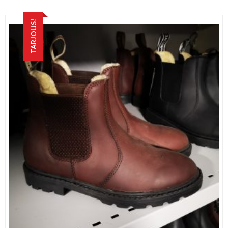
oli:
on:
76,00 €.
35,00 €.
TARJOUS!