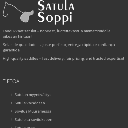
Laadukkaat satulat – nopeasti, luotettavasti ja ammattitaidolla
oikeaan hintaan!
Selas de qualidade – ajuste perfeito, entrega rápida e confiança
garantida!
High-quality saddles – fast delivery, fair pricing, and trusted expertise!
TIETOA
Satulan myyntivälitys
Satula vaihdossa
Sovitus Muuramessa
Satuloita sovitukseen
Satula-auto