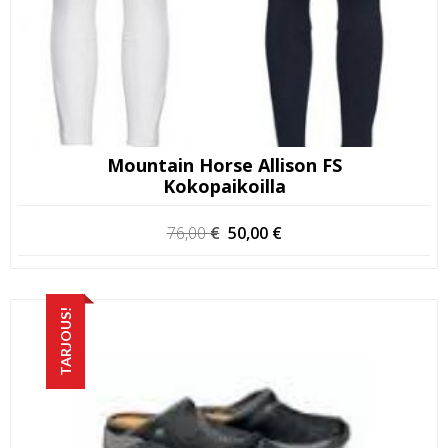
Mountain Horse Allison FS
Kokopaikoilla
Alkuperäinen
Nykyinen
76,00
€
50,00
€
hinta
hinta
oli:
on:
76,00 €.
50,00 €.
TARJOUS!