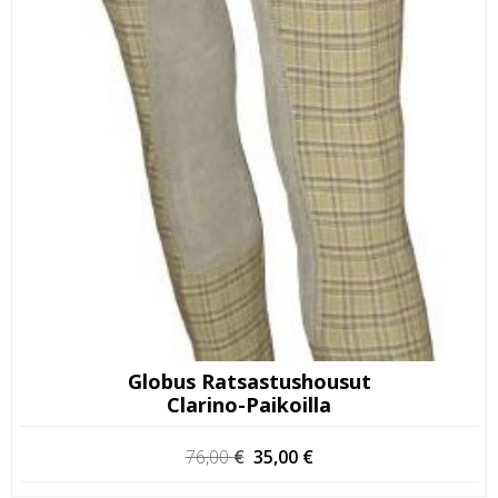
Globus Ratsastushousut
Clarino-Paikoilla
Alkuperäinen
Nykyinen
76,00
€
35,00
€
hinta
hinta