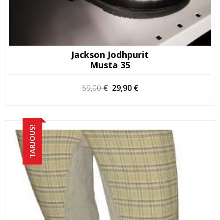
Jackson Jodhpurit
Musta 35
Alkuperäinen
Nykyinen
59,00
€
29,90
€
hinta
hinta
oli:
on:
59,00 €.
29,90 €.
TARJOUS!