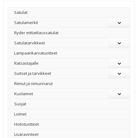
Satulat
Satulamerkit
Ryder mittatilaussatulat
Satulatarvikkeet
–
Lampaankarvatuotteet
Ratsastajalle
Suitset ja tarvikkeet
Riimut ja riimunnarut
Kuolaimet
Suojat
Loimet
Hoitotuotteet
Lisäravinteet