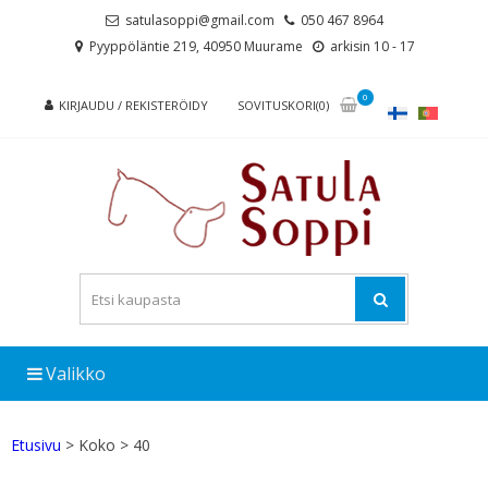
Skip
Skip
satulasoppi@gmail.com
050 467 8964
to
to
Pyyppöläntie 219, 40950 Muurame
arkisin 10 - 17
navigation
content
0
KIRJAUDU / REKISTERÖIDY
SOVITUSKORI(0)
Valikko
Etusivu
> Koko > 40