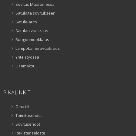
Sovitus Muuramessa
Satuloita sovitukseen
Satula-auto
Satulan vuokraus
Rungonmuokkaus
Lämpökameravuokraus
Yhteistyössä
Osamaksu
PIKALINKIT
Oma tili
Toimitusehdot
Sovitusehdot
Rekisteriseloste