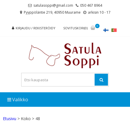
Skip
Skip
satulasoppi@gmail.com
050 467 8964
to
to
Pyyppöläntie 219, 40950 Muurame
arkisin 10 - 17
navigation
content
0
KIRJAUDU / REKISTERÖIDY
SOVITUSKORI(0)
Valikko
Etusivu
> Koko > 48