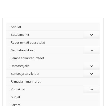
114,00 €.
70,00 €.
Satulat
Satulamerkit
Ryder mittatilaussatulat
Satulatarvikkeet
–
Lampaankarvatuotteet
Ratsastajalle
Suitset ja tarvikkeet
Riimut ja riimunnarut
Kuolaimet
Suojat
Loimet