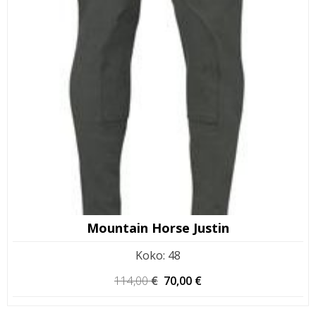
Mountain Horse Justin
Koko
:
48
Alkuperäinen
Nykyinen
114,00
€
70,00
€
hinta
hinta
oli:
on: