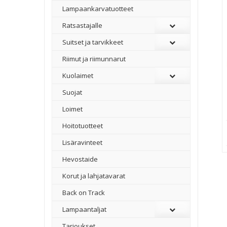
Lampaankarvatuotteet
Ratsastajalle
Suitset ja tarvikkeet
Riimut ja riimunnarut
Kuolaimet
Suojat
Loimet
Hoitotuotteet
Lisäravinteet
Hevostaide
Korut ja lahjatavarat
Back on Track
Lampaantaljat
Tarjoukset