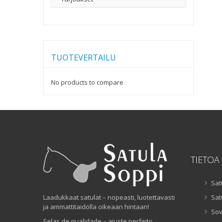
TUOTEVERTAILU
No products to compare
TIETOA
Sat
Laadukkaat satulat – nopeasti, luotettavasti
Sat
ja ammattitaidolla oikeaan hintaan!
Sov
Selas de qualidade – ajuste perfeito,