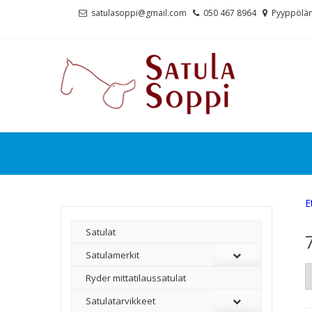
Skip
Skip
satulasoppi@gmail.com
050 467 8964
Pyyppölän
to
to
navigation
content
E
Satulat
Satulamerkit
Ryder mittatilaussatulat
Satulatarvikkeet
–