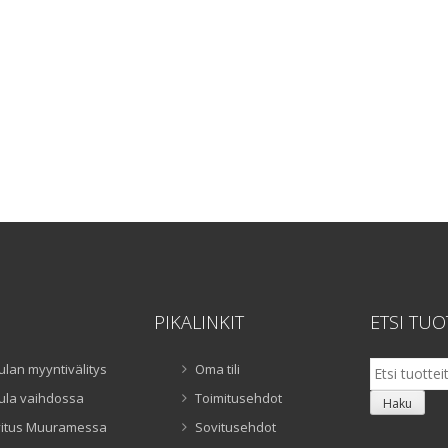
PIKALINKIT
ETSI TUO
Etsi:
ulan myyntivälitys
Oma tili
ula vaihdossa
Toimitusehdot
Haku
itus Muuramessa
Sovitusehdot