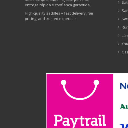
Sat
entrega rápida e confiança garantida!
Sat
High-quality saddles – fast delivery, fair
pricing, and trusted expertise!
Sat
Ru
Lä
Yht
Os