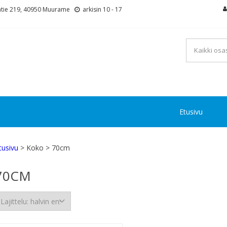
tie 219, 40950 Muurame
arkisin 10 - 17
Etusivu
tusivu
> Koko > 70cm
70CM