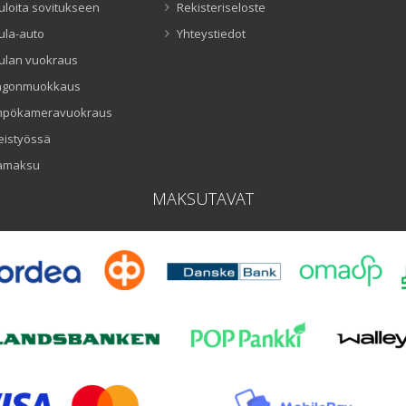
uloita sovitukseen
Rekisteriseloste
ula-auto
Yhteystiedot
ulan vuokraus
ngonmuokkaus
mpökameravuokraus
eistyössä
amaksu
MAKSUTAVAT