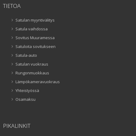
TIETOA
Satulan myyntivälitys
Satula vaihdossa
Sovitus Muuramessa
Satuloita sovitukseen
Satula-auto
Satulan vuokraus
Rungonmuokkaus
Lämpökameravuokraus
Yhteistyössä
Osamaksu
PIKALINKIT