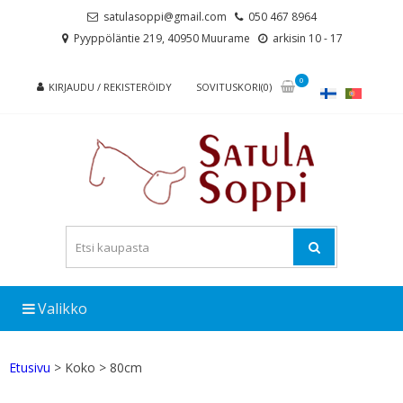
Skip
Skip
satulasoppi@gmail.com
050 467 8964
to
to
Pyyppöläntie 219, 40950 Muurame
arkisin 10 - 17
navigation
content
0
KIRJAUDU / REKISTERÖIDY
SOVITUSKORI(0)
Valikko
Etusivu
> Koko > 80cm