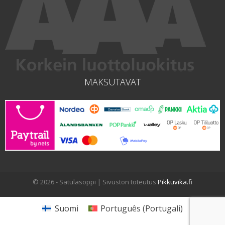
MAKSUTAVAT
© 2026 - Satulasoppi | Sivuston toteutus
Pikkuvika.fi
Suomi
Português
(
Portugali
)