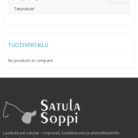
Tarjoukset
TUOTEVERTAILU
No products to compare
Laadukkaat satulat – nopeasti, luotettavasti ja ammattitaidolla