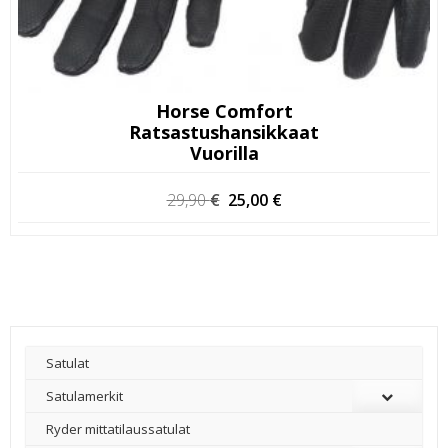
Horse Comfort
Ratsastushansikkaat
Vuorilla
Alkuperäinen
Nykyinen
29,90
€
25,00
€
hinta
hinta
oli:
on:
29,90 €.
25,00 €.
Satulat
Satulamerkit
Ryder mittatilaussatulat