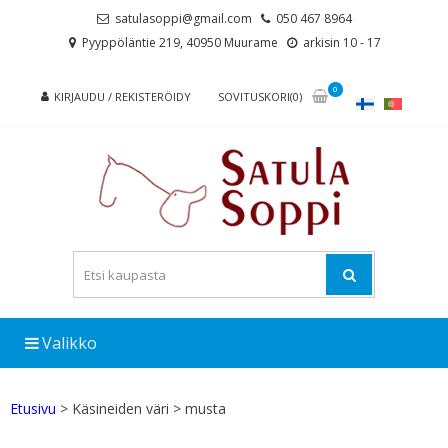
Skip
Skip
satulasoppi@gmail.com
050 467 8964
to
to
Pyyppöläntie 219, 40950 Muurame
arkisin 10 - 17
navigation
content
0
KIRJAUDU / REKISTERÖIDY
SOVITUSKORI(0)
Valikko
Etusivu
> Käsineiden väri > musta