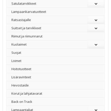
Satulatarvikkeet
–
Lampaankarvatuotteet
Ratsastajalle
Suitset ja tarvikkeet
Riimut ja riimunnarut
Kuolaimet
Suojat
Loimet
Hoitotuotteet
Lisäravinteet
Hevostaide
Korut ja lahjatavarat
Back on Track
Lampaantaljat