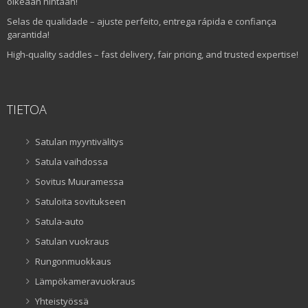
oikeaan hintaan!
Selas de qualidade – ajuste perfeito, entrega rápida e confiança
garantida!
High-quality saddles – fast delivery, fair pricing, and trusted expertise!
TIETOA
Satulan myyntivälitys
Satula vaihdossa
Sovitus Muuramessa
Satuloita sovitukseen
Satula-auto
Satulan vuokraus
Rungonmuokkaus
Lämpökameravuokraus
Yhteistyössä