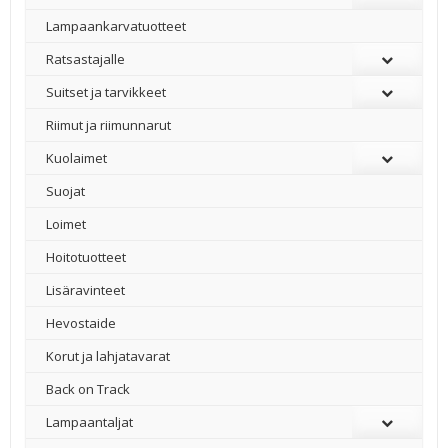
Lampaankarvatuotteet
Ratsastajalle
Suitset ja tarvikkeet
Riimut ja riimunnarut
Kuolaimet
Suojat
Loimet
Hoitotuotteet
Lisäravinteet
Hevostaide
Korut ja lahjatavarat
Back on Track
Lampaantaljat