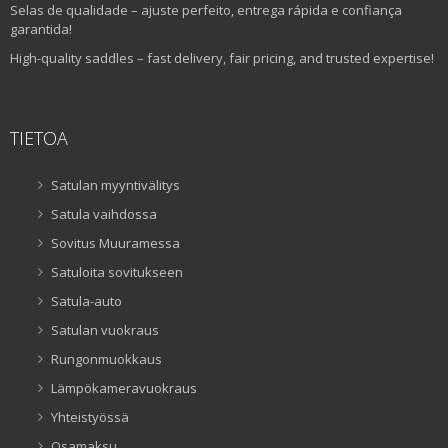
Selas de qualidade – ajuste perfeito, entrega rápida e confiança
garantida!
High-quality saddles – fast delivery, fair pricing, and trusted expertise!
TIETOA
Satulan myyntivälitys
Satula vaihdossa
Sovitus Muuramessa
Satuloita sovitukseen
Satula-auto
Satulan vuokraus
Rungonmuokkaus
Lämpökameravuokraus
Yhteistyössä
Osamaksu