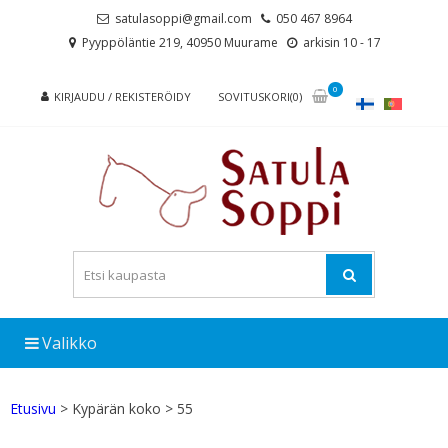
Skip
Skip
satulasoppi@gmail.com
050 467 8964
to
to
Pyyppöläntie 219, 40950 Muurame
arkisin 10 - 17
navigation
content
0
KIRJAUDU / REKISTERÖIDY
SOVITUSKORI(0)
Valikko
Etusivu
> Kypärän koko > 55