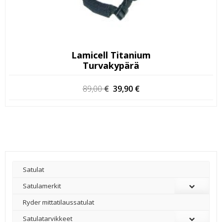
Lamicell Titanium
Turvakypärä
Alkuperäinen
Nykyinen
89,00
€
39,90
€
hinta
hinta
oli:
on:
89,00 €.
39,90 €.
Satulat
Satulamerkit
Ryder mittatilaussatulat
Satulatarvikkeet
–