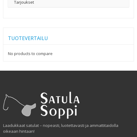
Tarjoukset
TUOTEVERTAILU
No products to compare
Laadukkaat satulat – nopeasti, luotettavasti ja ammattitaidolla
oikeaan hintaan!